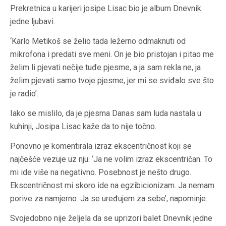
Prekretnica u karijeri josipe Lisac bio je album Dnevnik
jedne ljubavi.
‘Karlo Metikoš se želio tada ležerno odmaknuti od
mikrofona i predati sve meni. On je bio pristojan i pitao me
želim li pjevati nečije tuđe pjesme, a ja sam rekla ne, ja
želim pjevati samo tvoje pjesme, jer mi se sviđalo sve što
je radio’.
Iako se mislilo, da je pjesma Danas sam luda nastala u
kuhinji, Josipa Lisac kaže da to nije točno.
Ponovno je komentirala izraz ekscentričnost koji se
najčešće vezuje uz nju. ‘Ja ne volim izraz ekscentričan. To
mi ide više na negativno. Posebnost je nešto drugo.
Ekscentričnost mi skoro ide na egzibicionizam. Ja nemam
porive za namjerno. Ja se uređujem za sebe’, napominje.
Svojedobno nije željela da se uprizori balet Dnevnik jedne