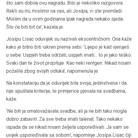
što sam dobila ovu nagradu. Bilo je nekoliko razgovora.
Rekli su mi, mislimo na vas, ali Josipa, vi ste premladi.
Mislim da u ovim godinama ipak nagrada nekako sjeda.
Što će biti bit će’, kazala je.
Josipu Lisac oduvijek su nazivali ekscentričnom. Ona kaže
kako je bitno biti iskren prema sebi. ‘Lijepo je kad vjeruješ
u sebe. Uspjeh treba održati, uspjeh imati… to je jako teško.
Svaki dan te život propituje. Kao neki rentgen. Nikad nisam
požalila zbog svojih odluka’, napomenula je.
Na konstataciju da je oduvijek bila svoja, jedinstvena i da
nije spuštala kriterije, te primjerice pjevala na svadbama,
kaže:
‘Ne bih ja omalovažavala svadbe, ali ja ne bih tako mogla
dobro zabaviti. Za sve treba imati talenat. Tako nekako
ispada da se nikad nisam željela uspoređivati. Ja sam se
uvijek uspoređivala sa sobom’, napominje Josipa Lisac čiji