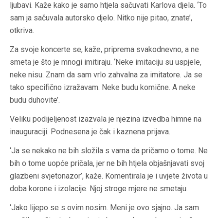
ljubavi. Kaže kako je samo htjela sačuvati Karlova djela. ‘To
sam ja sačuvala autorsko djelo. Nitko nije pitao, znate’,
otkriva.
Za svoje koncerte se, kaže, priprema svakodnevno, a ne
smeta je što je mnogi imitiraju. ‘Neke imitaciju su uspjele,
neke nisu. Znam da sam vrlo zahvalna za imitatore. Ja se
tako specifično izražavam. Neke budu komične. A neke
budu duhovite’.
Veliku podijeljenost izazvala je njezina izvedba himne na
inauguraciji. Podnesena je čak i kaznena prijava.
‘Ja se nekako ne bih složila s vama da pričamo o tome. Ne
bih o tome uopće pričala, jer ne bih htjela objašnjavati svoj
glazbeni svjetonazor’, kaže. Komentirala je i uvjete života u
doba korone i izolacije. Njoj stroge mjere ne smetaju.
‘Jako lijepo se s ovim nosim. Meni je ovo sjajno. Ja sam