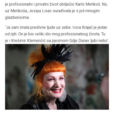
je profesionalni i privatni život obilježio Karlo Metikoš. No,
uz Metikoša, Josipa Lisac surađivala je s još mnogim
glazbenicima.
‘Ja sam imala predivne ljude uz sebe. Ivica Krajač je jedan
od njih. On je bio veliki dio mog profesionalnog života. Tu
je i Krešimir Klemenčić sa pjesmom Gdje Dunav ljubi nebo’.