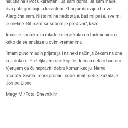
naučila na život u karanteni. Ja sam doma. Ja sam inače
dva puta godišnje u karanteni. Zbog ambrozije i breze.
Alergična sam. Ništa mi ne nedostaje, baš mi paše, sve mi
je on-line. Biti sam sa sobom je predivno’, kaže.
Imala je i poruku za mlade kolege kako da funkcioniraju i
kako da se snalaze u ovim vremenima.
‘Imam puno mladih prijatelja i na neki način ja čekam na one
koji dolaze. Priželjkujem one koji će doći sa nekim buntom.
Vjerujem da ću napraviti dobru komunikaciju. Nema
recepta. Svatko mora pronaći sebe, imati sebe’, kazala je
Josipa Lisac.
Megy M /Foto: Dnevnik.hr