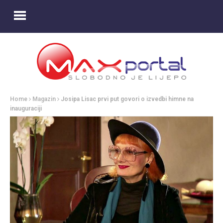
Home
Magazin
Josipa Lisac prvi put govori o izvedbi himne na
inauguraciji