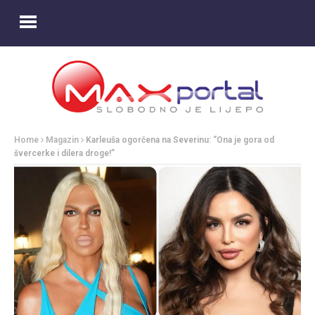
Home
Magazin
Karleuša ogorčena na Severinu: “Ona je gora od
švercerke i dilera droge!”