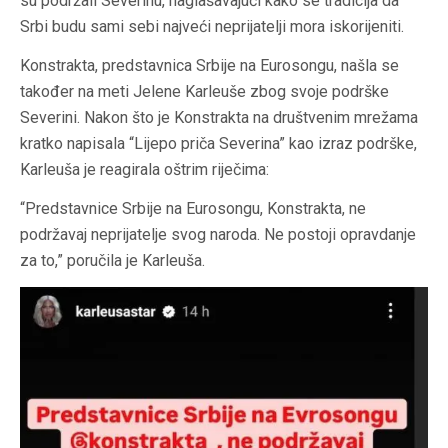
su podržali Severinu, naglašavajući kako se tradicija da
Srbi budu sami sebi najveći neprijatelji mora iskorijeniti.
Konstrakta, predstavnica Srbije na Eurosongu, našla se
također na meti Jelene Karleuše zbog svoje podrške
Severini. Nakon što je Konstrakta na društvenim mrežama
kratko napisala “Lijepo priča Severina” kao izraz podrške,
Karleuša je reagirala oštrim riječima:
“Predstavnice Srbije na Eurosongu, Konstrakta, ne
podržavaj neprijatelje svog naroda. Ne postoji opravdanje
za to,” poručila je Karleuša.