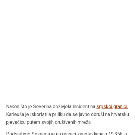
Nakon što je Severina doživjela incident na
srpskoj granici
,
Karleuša je iskoristila priliku da se javno obruši na hrvatsku
pjevačicu putem svojih društvenih mreža.
Podsjetimo Severina je na granici zaustavljena u 19:35h, a