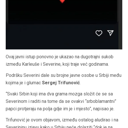
Ovaj javni istup ponovno je ukazao na dugotrajni sukob
između Karleuše i Severine, koji traje već godinama.
Podršku Severini dale su brojne javne osobe u Srbiji među
kojima je i glumac
Sergej Trifunović
.
“Svaki Srbin koji ima dva grama mozga složit će se sa
Severinom i raditi na tome da se ovakvi “srboblamantni”
papci protjeraju na polja gdje im je i mjesto”, napisao je.
Trifunović je ovom objavom, između ostalog aludirao i na
Severininu izjavu kako u Srbiju neće dolaziti “dok je na