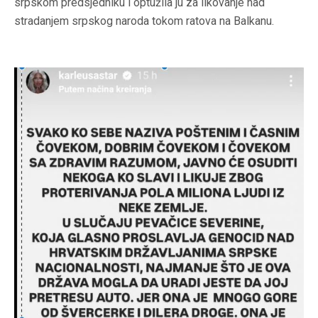
srpskom predsjedniku i optužila ju za likovanje nad
stradanjem srpskog naroda tokom ratova na Balkanu.