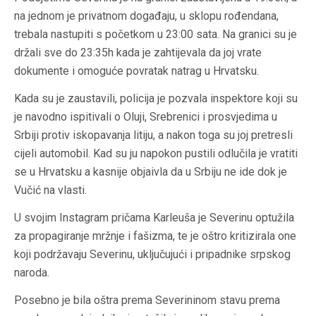
na jednom je privatnom događaju, u sklopu rođendana,
trebala nastupiti s početkom u 23:00 sata. Na granici su je
držali sve do 23:35h kada je zahtijevala da joj vrate
dokumente i omoguće povratak natrag u Hrvatsku.
Kada su je zaustavili, policija je pozvala inspektore koji su
je navodno ispitivali o Oluji, Srebrenici i prosvjedima u
Srbiji protiv iskopavanja litiju, a nakon toga su joj pretresli
cijeli automobil. Kad su ju napokon pustili odlučila je vratiti
se u Hrvatsku a kasnije objaivla da u Srbiju ne ide dok je
Vučić na vlasti.
U svojim Instagram pričama Karleuša je Severinu optužila
za propagiranje mržnje i fašizma, te je oštro kritizirala one
koji podržavaju Severinu, uključujući i pripadnike srpskog
naroda.
Posebno je bila oštra prema Severininom stavu prema