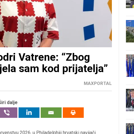
odri Vatrene: “Zbog
ela sam kod prijatelja”
MAXPORTAL
Širi dalje
enstvu 2026. u Philadelphiji hrvatski navijači