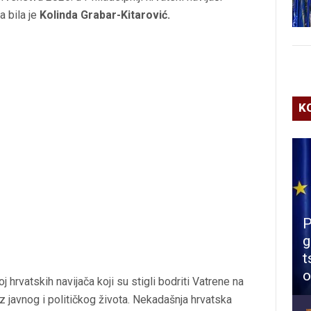
a bila je
Kolinda Grabar-Kitarović.
K
P
g
t
o
j hrvatskih navijača koji su stigli bodriti Vatrene na
iz javnog i političkog života. Nekadašnja hrvatska