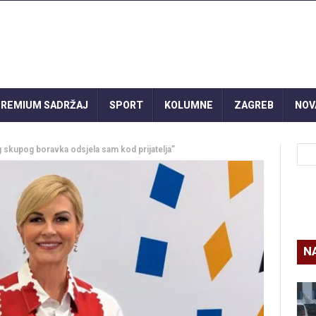
REMIUM SADRŽAJ
SPORT
KOLUMNE
ZAGREB
NOV
g skupog boravka odsjela sam kod prijatelja”
N