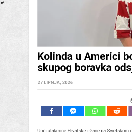
Kolinda u Americi b
skupog boravka odsj
27 LIPNJA, 2026
Uoči utakmice Hrvatske i Gane na Svjetskom prv