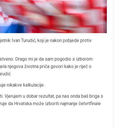
etnik Ivan Turudić, koji je nakon pobjede protiv
čanstveno. Drago mi je da sam pogodio s izborom
ela njegova životna priča govori kako je riječ o
rudić.
je nikakve kalkulacije.
ti. Vjerujem u dobar rezultat, pa nas onda baš briga s
eruje da Hrvatska može izboriti najmanje četvrtfinale