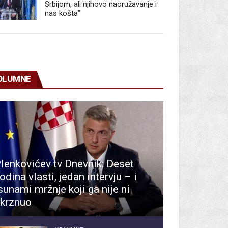
Srbijom, ali njihovo naoružavanje i
nas košta”
OLUMNE
lenkovićev tv Dnevnik: Deset
odina vlasti, jedan intervju – i
sunami mržnje koji ga nije ni
krznuo