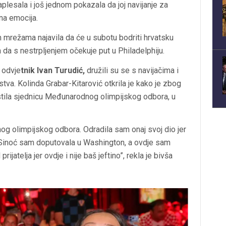
aplesala i još jednom pokazala da joj navijanje za
na emocija.
m mrežama najavila da će u subotu bodriti hrvatsku
a da s nestrpljenjem očekuje put u Philadelphiju.
i odvje
tnik Ivan Turudić,
družili su se s navijačima i
stva. Kolinda Grabar-Kitarović otkrila je kako je zbog
tila sjednicu Međunarodnog olimpijskog odbora, u
g olimpijskog odbora. Odradila sam onaj svoj dio jer
 Sinoć sam doputovala u Washington, a ovdje sam
jatelja jer ovdje i nije baš jeftino”, rekla je bivša