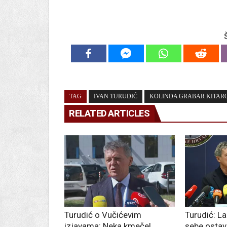
TAG
IVAN TURUDIĆ
KOLINDA GRABAR KITAR
RELATED ARTICLES
Turudić o Vučićevim
Turudić: La
izjavama: Neka kmeče!
sebe ostav