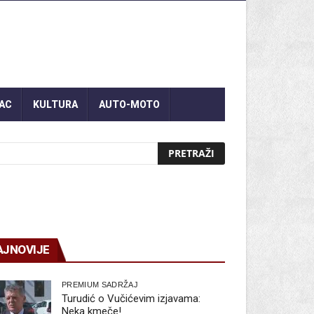
AC
KULTURA
AUTO-MOTO
AJNOVIJE
PREMIUM SADRŽAJ
Turudić o Vučićevim izjavama:
Neka kmeče!