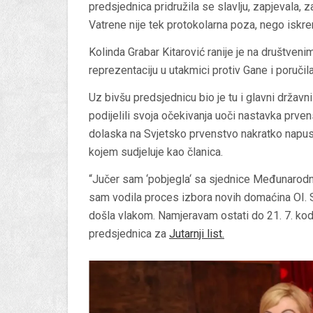
predsjednica pridružila se slavlju, zapjevala, z
Vatrene nije tek protokolarna poza, nego iskre
Kolinda Grabar Kitarović
ranije je na društveni
reprezentaciju u utakmici protiv Gane i poručil
Uz bivšu predsjednicu bio je tu i glavni državn
podijelili svoja očekivanja uoči nastavka prven
dolaska na Svjetsko prvenstvo nakratko napus
kojem sudjeluje kao članica.
“Jučer sam ‘pobjegla‘ sa sjednice Međunarodno
sam vodila proces izbora novih domaćina OI.
došla vlakom. Namjeravam ostati do 21. 7. kod pri
predsjednica za
Jutarnji list.