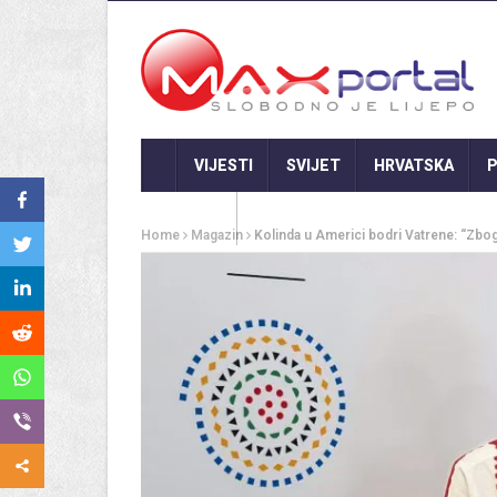
VIJESTI
SVIJET
HRVATSKA
P
GASTRO
Home
Magazin
Kolinda u Americi bodri Vatrene: “Zbo