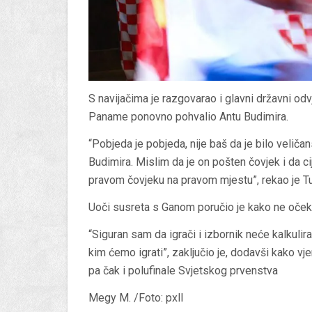
S navijačima je razgovarao i glavni državni odvj
Paname ponovno pohvalio Antu Budimira.
“Pobjeda je pobjeda, nije baš da je bilo veli
Budimira. Mislim da je on pošten čovjek i da cij
pravom čovjeku na pravom mjestu”, rekao je Tu
Uoči susreta s Ganom poručio je kako ne očeku
“Siguran sam da igrači i izbornik neće kalkulira
kim ćemo igrati”, zaključio je, dodavši kako vj
pa čak i polufinale Svjetskog prvenstva
Megy M. /Foto: pxll