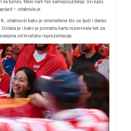
ih na turniru. Malo nam fali samopouzdanja. Svi kažu
rijed – istaknula je.
18., istaknuvši kako je iznenađena što se ljudi i danas
. Dodala je i kako je povratnu kartu rezervirala tek za
kivanjima od hrvatske reprezentacije.