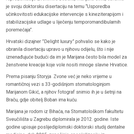
je svoju doktorsku disertaciju na temu “Usporedba
učinkovitosti edukacijske intervencije s kineziterapijom i
stabilizacijske udlage u liječenju temporomandibularnih
poremećaja”.
Hrvatski dizajner ”Delight luxury” pohvalio se kako je
obranila disertaciju upravo u njihovu odijelu, što i nije
iznenađujuće budući da im je Marijana često bila model za
ženstvene kreacije koje vole nositi mnoge slavne Hrvatice.
Prema pisanju Storyja Zvone već je neko vrijeme u
romantičnoj vezi s 33-godišnjom stomatologinjom
Marijanom Gikić, a njihov fotograf snimio ih je u šetnji na
Braču, gdje obitelj Boban ima kuću.
Marijana je rodom iz Bihaća, na Stomatološkom fakultetu
Sveučilišta u Zagrebu diplomirala je 2012. godine. Iste
godine upisuje poslijediplomski doktorski studij dentalne