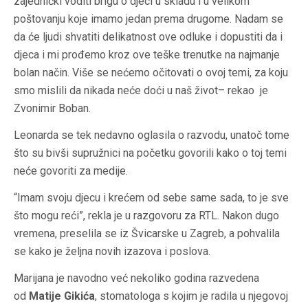
zajednički voditi brigu o djeci u skladu i u velikom
poštovanju koje imamo jedan prema drugome. Nadam se
da će ljudi shvatiti delikatnost ove odluke i dopustiti da i
djeca i mi prođemo kroz ove teške trenutke na najmanje
bolan način. Više se nećemo očitovati o ovoj temi, za koju
smo mislili da nikada neće doći u naš život– rekao je
Zvonimir Boban.
Leonarda se tek nedavno oglasila o razvodu, unatoč tome
što su bivši supružnici na početku govorili kako o toj temi
neće govoriti za medije.
“Imam svoju djecu i krećem od sebe same sada, to je sve
što mogu reći”, rekla je u razgovoru za RTL. Nakon dugo
vremena, preselila se iz Švicarske u Zagreb, a pohvalila
se kako je željna novih izazova i poslova.
Marijana je navodno već nekoliko godina razvedena
od
Matije Gikića
, stomatologa s kojim je radila u njegovoj