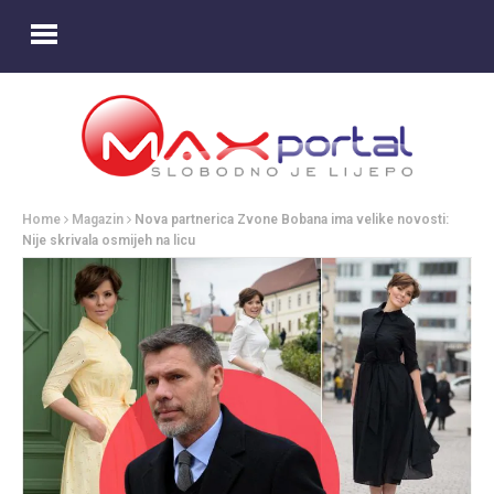
Home
Magazin
Nova partnerica Zvone Bobana ima velike novosti:
Nije skrivala osmijeh na licu