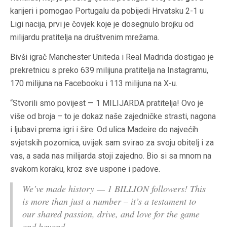
karijeri i pomogao Portugalu da pobijedi Hrvatsku 2-1 u
Ligi nacija, prvi je čovjek koje je dosegnulo brojku od
milijardu pratitelja na društvenim mrežama.
Bivši igrač Manchester Uniteda i Real Madrida dostigao je
prekretnicu s preko 639 milijuna pratitelja na Instagramu,
170 milijuna na Facebooku i 113 milijuna na X-u.
“Stvorili smo povijest — 1 MILIJARDA pratitelja! Ovo je
više od broja – to je dokaz naše zajedničke strasti, nagona
i ljubavi prema igri i šire. Od ulica Madeire do najvećih
svjetskih pozornica, uvijek sam svirao za svoju obitelj i za
vas, a sada nas milijarda stoji zajedno. Bio si sa mnom na
svakom koraku, kroz sve uspone i padove.
We’ve made history — 1 BILLION followers! This
is more than just a number – it’s a testament to
our shared passion, drive, and love for the game
and beyond.