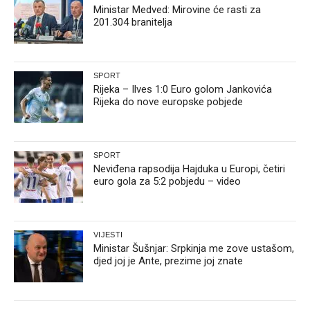
Ministar Medved: Mirovine će rasti za
201.304 branitelja
SPORT
Rijeka – Ilves 1:0 Euro golom Jankovića
Rijeka do nove europske pobjede
SPORT
Neviđena rapsodija Hajduka u Europi, četiri
euro gola za 5:2 pobjedu – video
VIJESTI
Ministar Šušnjar: Srpkinja me zove ustašom,
djed joj je Ante, prezime joj znate