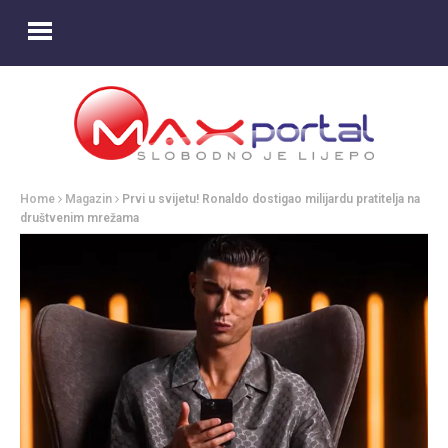
Home
Magazin
Prvi u svijetu! Ronaldo dostigao milijardu pratitelja na
društvenim mrežama