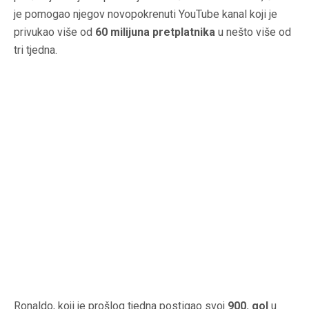
je pomogao njegov novopokrenuti YouTube kanal koji je
privukao više od
60 milijuna pretplatnika
u nešto više od
tri tjedna.
Ronaldo, koji je prošlog tjedna postigao svoj
900. gol
u