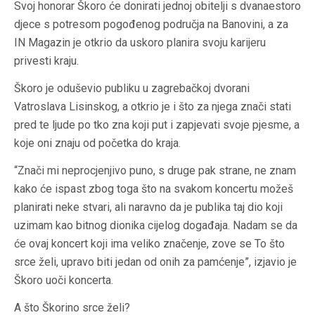
Svoj honorar Škoro će donirati jednoj obitelji s dvanaestoro
djece s potresom pogođenog područja na Banovini, a za
IN Magazin je otkrio da uskoro planira svoju karijeru
privesti kraju.
Škoro je oduševio publiku u zagrebačkoj dvorani
Vatroslava Lisinskog, a otkrio je i što za njega znači stati
pred te ljude po tko zna koji put i zapjevati svoje pjesme, a
koje oni znaju od početka do kraja.
“Znači mi neprocjenjivo puno, s druge pak strane, ne znam
kako će ispast zbog toga što na svakom koncertu možeš
planirati neke stvari, ali naravno da je publika taj dio koji
uzimam kao bitnog dionika cijelog događaja. Nadam se da
će ovaj koncert koji ima veliko značenje, zove se To što
srce želi, upravo biti jedan od onih za pamćenje”, izjavio je
Škoro uoči koncerta.
A što Škorino srce želi?