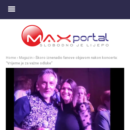
Home
Magazin
Škoro iznenadio fanove objavom nakon koncerta:
“Vrijeme je za važne odluke”