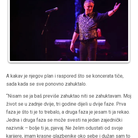
A kakav je njegov plan i raspored što se koncerata tiče,
sada kada se sve ponovno zahuktalo.
“Nisam se ja baš previše zahuktao niti se zahuktavam. Moj
život se u zadnje dvije, tri godine dijeli u dvije faze. Prva
faza je što ti je to trebalo, a druga faza je jesam ti ja rekao.
Jedna i druga faza se može svesti na jedan zajednički
nazivnik – bolje ti je, pjevaj. Ne želim odustati od svoje
karijere, imam krasne glazbenike oko sebe i dužan sam to