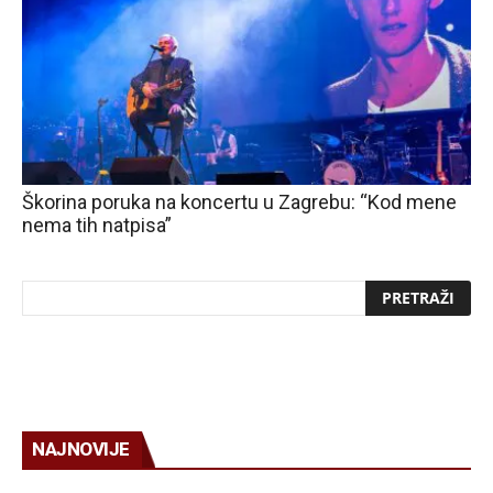
Škorina poruka na koncertu u Zagrebu: “Kod mene
nema tih natpisa”
NAJNOVIJE