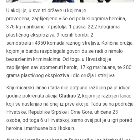
U akciji je, u sve tri države u kojima je
provedena, zaplijenjeno više od pola kilograma heroina,
376 kg marihuane, 7 pištolja, 1 puška, 22,2 kilograma
plastičnog eksploziva, 9 ručnih bombi, 2
samostrela i 4350 komada raznog streljiva. Količina oružja
kojom je banda raspolagala govori da se radi o nimalo
bezazlenim kriminalcima. Od toga, u Hrvatskoj je
zaplijenjen sav spomenuti heroin, 17 kg marihuane, te 200
grama plastičnog eksploziva i dio oružja i streljiva.
Krijumičarski lanac i tada nije potpuno razbijen pa je iduće
godine pokrenuta akcija
Gladius 2
, kojom je razbijen lanac
koji se naslanjao na onaj iz prve akcije. Tada su na području
Hrvatske, Republike Srpske i Crne Gore, uhićene 23
osobe, od toga 6 u Hrvatskoj, samo ovaj put je u igri pored
heroina i marihuane bio i kokain.