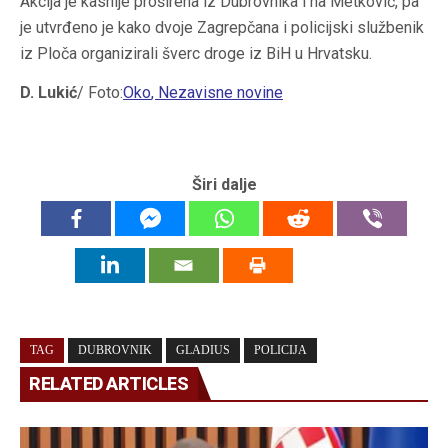
Akcija je kasnije proširena iz Dubrovnika i na Metković, pa
je utvrđeno je kako dvoje Zagrepčana i policijski službenik
iz Ploča organizirali šverc droge iz BiH u Hrvatsku.
D. Lukić
/ Foto:
Oko
, Nezavisne novine
Širi dalje
TAG
DUBROVNIK
GLADIUS
POLICIJA
RELATED ARTICLES