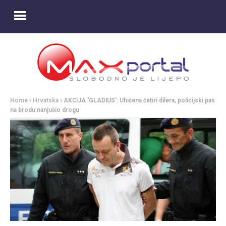
Home
Hrvatska
AKCIJA ‘GLADIUS’: Uhićena četiri dilera, policijski pas
na brodu nanjušio drogu