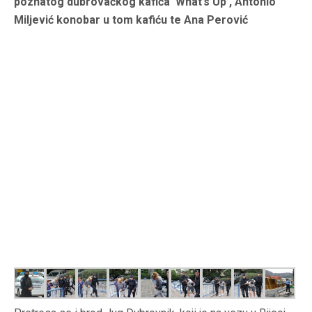
poznatog dubrovačkog kafića ‘What’s Up’, Antonio
Miljević konobar u tom kafiću te Ana Perović