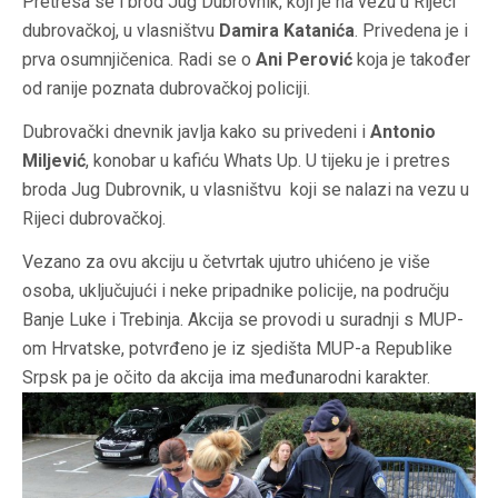
Pretresa se i brod Jug Dubrovnik, koji je na vezu u Rijeci
dubrovačkoj, u vlasništvu
Damira Katanića
. Privedena je i
prva osumnjičenica. Radi se o
Ani Perović
koja je također
od ranije poznata dubrovačkoj policiji.
Dubrovački dnevnik javlja kako su privedeni i
Antonio
Miljević
, konobar u kafiću Whats Up. U tijeku je i pretres
broda Jug Dubrovnik, u vlasništvu koji se nalazi na vezu u
Rijeci dubrovačkoj.
Vezano za ovu akciju u četvrtak ujutro uhićeno je više
osoba, uključujući i neke pripadnike policije, na području
Banje Luke i Trebinja. Akcija se provodi u suradnji s MUP-
om Hrvatske, potvrđeno je iz sjedišta MUP-a Republike
Srpsk pa je očito da akcija ima međunarodni karakter.