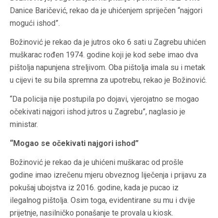
Danice Baričević, rekao da je uhićenjem spriječen “najgori
mogući ishod”.
Božinović je rekao da je jutros oko 6 sati u Zagrebu uhićen
muškarac rođen 1974. godine koji je kod sebe imao dva
pištolja napunjena streljivom. Oba pištolja imala su i metak
u cijevi te su bila spremna za upotrebu, rekao je Božinović.
“Da policija nije postupila po dojavi, vjerojatno se mogao
očekivati najgori ishod jutros u Zagrebu”, naglasio je
ministar.
“Mogao se očekivati najgori ishod”
Božinović je rekao da je uhićeni muškarac od prošle
godine imao izrečenu mjeru obveznog liječenja i prijavu za
pokušaj ubojstva iz 2016. godine, kada je pucao iz
ilegalnog pištolja. Osim toga, evidentirane su mu i dvije
prijetnje, nasilničko ponašanje te provala u kiosk.