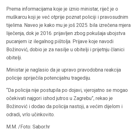
Prema informacijama koje je iznio ministar, riječ je o
muškarcu koji je već otprije poznat policiji i pravosudnim
tijelima. Naveo je kako mu je još 2025. bila izrečena mjera
liječenja, dok je 2016. prijavljen zbog pokušaja ubojstva
pucanjem iz ilegalnog pištolja. Prijave koje navodi
Božinović, dobio je za nasilje u obitelji i prijetnju članici
obitelji.
Ministar je naglasio da je upravo pravodobna reakcija
policije spriječila potencijalnu tragediju.
“Da policija nije postupila po dojavi, vjerojatno se mogao
očekivati najgori ishod jutros u Zagrebu”, rekao je
Božinović i dodao da policija nastoji, a većim dijelom i
odradi, vrlo učinkovito.
M.M. /Foto: Sabor.hr