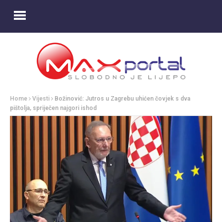
Home
Vijesti
Božinović: Jutros u Zagrebu uhićen čovjek s dva
pištolja, spriječen najgori ishod