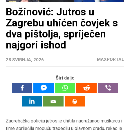
Božinović: Jutros u
Zagrebu uhićen čovjek s
dva pištolja, spriječen
najgori ishod
MAXPORTAL
28 SVIBNJA, 2026
Širi dalje
Zagrebačka policija jutros je uhitila naoružanog muškarca i
time spriječila moguću tragediju u glavnom gradu, rekao je