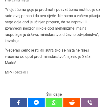
i ne činiti ništa”.
“Vidjet ćemo gdje je predmet i pozvat ćemo institucije da
rade svoj posao i da ovo riješe. Ne samo u vašem pitanju
nego gdje god je učinjen propust, da se napravi ili
izvanredni nadzor ili koje god mehanizme ima na
raspolaganju država, ministarstvo, državno odvjetništvo”,
kazala je.
“Večeras ćemo jesti, ali sutra ako se ništa ne riješi
vraćamo se opet pred ministarstvo”, izjavio je Saša
Markić.
MP/
Foto:FaH
Širi dalje