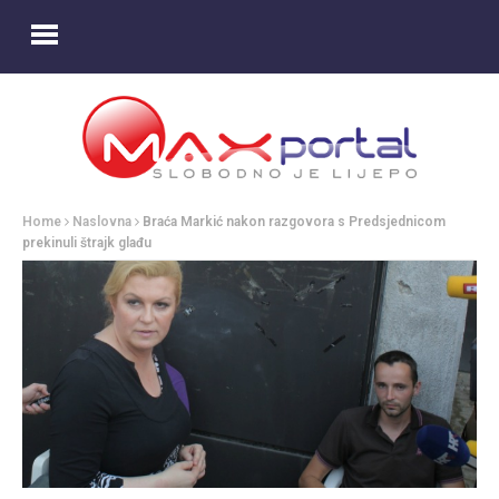
Home
Naslovna
Braća Markić nakon razgovora s Predsjednicom
prekinuli štrajk glađu