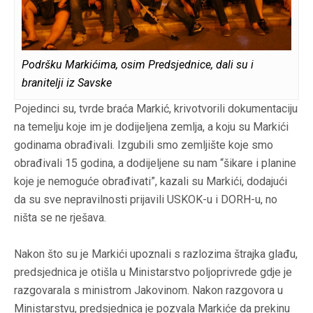
Podršku Markićima, osim Predsjednice, dali su i
branitelji iz Savske
Pojedinci su, tvrde braća Markić, krivotvorili dokumentaciju
na temelju koje im je dodijeljena zemlja, a koju su Markići
godinama obrađivali. Izgubili smo zemljište koje smo
obrađivali 15 godina, a dodijeljene su nam “šikare i planine
koje je nemoguće obrađivati”, kazali su Markići, dodajući
da su sve nepravilnosti prijavili USKOK-u i DORH-u, no
ništa se ne rješava.
Nakon što su je Markići upoznali s razlozima štrajka glađu,
predsjednica je otišla u Ministarstvo poljoprivrede gdje je
razgovarala s ministrom Jakovinom. Nakon razgovora u
Ministarstvu, predsjednica je pozvala Markiće da prekinu