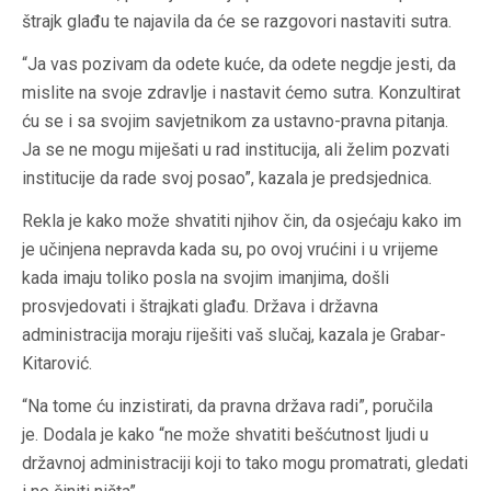
štrajk glađu te najavila da će se razgovori nastaviti sutra.
“Ja vas pozivam da odete kuće, da odete negdje jesti, da
mislite na svoje zdravlje i nastavit ćemo sutra. Konzultirat
ću se i sa svojim savjetnikom za ustavno-pravna pitanja.
Ja se ne mogu miješati u rad institucija, ali želim pozvati
institucije da rade svoj posao”, kazala je predsjednica.
Rekla je kako može shvatiti njihov čin, da osjećaju kako im
je učinjena nepravda kada su, po ovoj vrućini i u vrijeme
kada imaju toliko posla na svojim imanjima, došli
prosvjedovati i štrajkati glađu. Država i državna
administracija moraju riješiti vaš slučaj, kazala je Grabar-
Kitarović.
“Na tome ću inzistirati, da pravna država radi”, poručila
je. Dodala je kako “ne može shvatiti bešćutnost ljudi u
državnoj administraciji koji to tako mogu promatrati, gledati