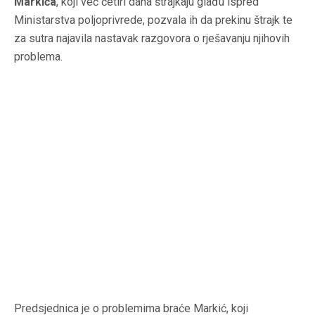
Markića
, koji već četiri dana štrajkaju glađu ispred
Ministarstva poljoprivrede, pozvala ih da prekinu štrajk te
za sutra najavila nastavak razgovora o rješavanju njihovih
problema.
Predsjednica je o problemima braće Markić, koji