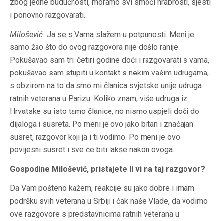
zbog jedne budućnosti, moramo svi smoći hrabrosti, sjesti
i ponovno razgovarati.
Milošević:
Ja se s Vama slažem u potpunosti. Meni je
samo žao što do ovog razgovora nije došlo ranije.
Pokušavao sam tri, četiri godine doći i razgovarati s vama,
pokušavao sam stupiti u kontakt s nekim vašim udrugama,
s obzirom na to da smo mi članica svjetske unije udruga
ratnih veterana u Parizu. Koliko znam, više udruga iz
Hrvatske su isto tamo članice, no nismo uspjeli doći do
dijaloga i susreta. Po meni je ovo jako bitan i značajan
susret, razgovor koji ja i ti vodimo. Po meni je ovo
povijesni susret i sve će biti lakše nakon ovoga.
Gospodine Milošević, pristajete li vi na taj razgovor?
Da Vam pošteno kažem, reakcije su jako dobre i imam
podršku svih veterana u Srbiji i čak naše Vlade, da vodimo
ove razgovore s predstavnicima ratnih veterana u