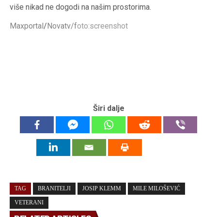
više nikad ne dogodi na našim prostorima.
Maxportal
/
Novatv/f
oto:screenshot
Širi dalje
TAG
BRANITELJI
JOSIP KLEMM
MILE MILOŠEVIĆ
VETERANI