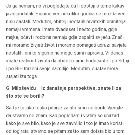
Ja ga nemam, no vi pogledajte da li postoji o tome kakav
javni podatak. Sigurno već nekoliko godina se možda već
nisu sastali. Međutim, obitelji nestalih hrvatskih branitelja
nemaju vremena. Imate dvadeset i nešto godina, gdje
majke, očevi i rodbina nemaju gdje zapaliti svijeću. Znači
mi moramo živjeti život i moramo pomagati udruzi savjeta
nestalih, oni to sigurno ne mogu sami napraviti. Vi danas
imate realnost života da obitelji same hodočaste i po Srbiji
i po BiH tražeći svoje najmilije. Međutim, sustav mora
stajati iza toga.
G. Miloševiću – iz današnje perspektive, znate li za
što ste se borili?
Sad je to jako teško pitanje za što smo se borili. Vjerujte
da stvarno ne znam. Kad pogledam i vratim se unazad
kako je sve bilo, kako je sve završilo i tko je imao koristi
od tog rata, stvarno se pitam zašto sam doista bio u tom