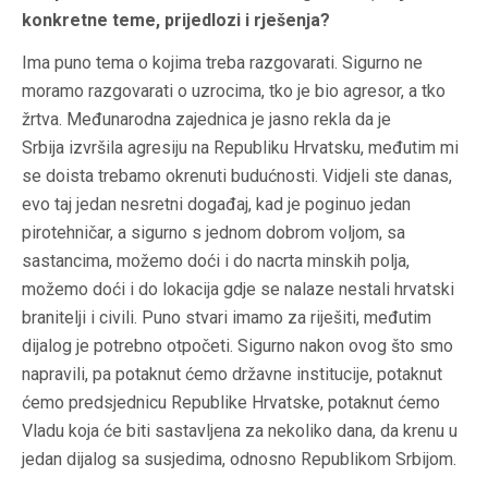
konkretne teme, prijedlozi i rješenja?
Ima puno tema o kojima treba razgovarati. Sigurno ne
moramo razgovarati o uzrocima, tko je bio agresor, a tko
žrtva. Međunarodna zajednica je jasno rekla da je
Srbija izvršila agresiju na Republiku Hrvatsku, međutim mi
se doista trebamo okrenuti budućnosti. Vidjeli ste danas,
evo taj jedan nesretni događaj, kad je poginuo jedan
pirotehničar, a sigurno s jednom dobrom voljom, sa
sastancima, možemo doći i do nacrta minskih polja,
možemo doći i do lokacija gdje se nalaze nestali hrvatski
branitelji i civili. Puno stvari imamo za riješiti, međutim
dijalog je potrebno otpočeti. Sigurno nakon ovog što smo
napravili, pa potaknut ćemo državne institucije, potaknut
ćemo predsjednicu Republike Hrvatske, potaknut ćemo
Vladu koja će biti sastavljena za nekoliko dana, da krenu u
jedan dijalog sa susjedima, odnosno Republikom Srbijom.