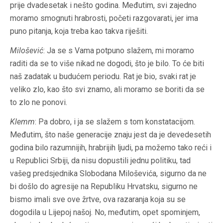
prije dvadesetak i nešto godina. Međutim, svi zajedno
moramo smognuti hrabrosti, početi razgovarati, jer ima
puno pitanja, koja treba kao takva riješiti.
Milošević
: Ja se s Vama potpuno slažem, mi moramo
raditi da se to više nikad ne dogodi, što je bilo. To će biti
naš zadatak u budućem periodu. Rat je bio, svaki rat je
veliko zlo, kao što svi znamo, ali moramo se boriti da se
to zlo ne ponovi.
Klemm
: Pa dobro, i ja se slažem s tom konstatacijom.
Međutim, što naše generacije znaju jest da je devedesetih
godina bilo razumnijih, hrabrijih ljudi, pa možemo tako reći i
u Republici Srbiji, da nisu dopustili jednu politiku, tad
vašeg predsjednika Slobodana Miloševića, sigurno da ne
bi došlo do agresije na Republiku Hrvatsku, sigurno ne
bismo imali sve ove žrtve, ova razaranja koja su se
dogodila u Lijepoj našoj. No, međutim, opet spominjem,