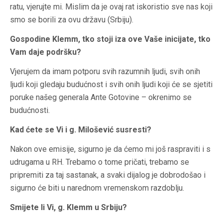
ratu, vjerujte mi. Mislim da je ovaj rat iskoristio sve nas koji
smo se borili za ovu državu (Srbiju).
Gospodine Klemm, tko stoji iza ove Vaše inicijate, tko
Vam daje podršku?
Vjerujem da imam potporu svih razumnih ljudi, svih onih
ljudi koji gledaju budućnost i svih onih ljudi koji će se sjetiti
poruke našeg generala Ante Gotovine – okrenimo se
budućnosti.
Kad ćete se Vi i g. Milošević susresti?
Nakon ove emisije, sigurno je da ćemo mi još raspraviti i s
udrugama u RH. Trebamo o tome pričati, trebamo se
pripremiti za taj sastanak, a svaki dijalog je dobrodošao i
sigurno će biti u narednom vremenskom razdoblju.
Smijete li Vi, g. Klemm u Srbiju?