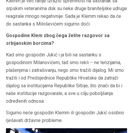
Klemm je već ranije izrazio spremnost na sastanak sa
srpskim veteranima dok su neke druge braniteljske udruge
reagirale mnogo negativnije. Sada je Klemm rekao da će
do sastanka s Miloševićem sigurno doći.
Gospodine Klem zbog čega želite razgovor sa
srbijanskim borcima?
Kad smo gospodin Jukić i ja bili na sastanku s
gospodinom Milanovićem, tad smo rekli – ne tenzijama,
plašenjima i zatrašivanju, nego smo tražili dijalog. Mi smo
tražili i od Predsjednice Republike Hrvatske da zatraži
dijalog sa institucijama Republike Srbije, što znači da bi i
naše institucije razgovarale, a sve u cilju poboljšanja
određenih odnosa.
Sigurno neće gospodin Klemm ili gospodin Jukić osobno
rješavati državne probleme.