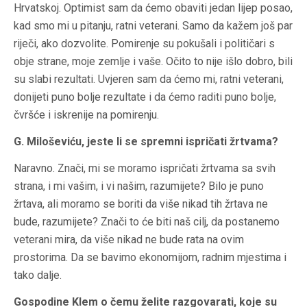
Hrvatskoj. Optimist sam da ćemo obaviti jedan lijep posao,
kad smo mi u pitanju, ratni veterani. Samo da kažem još par
riječi, ako dozvolite. Pomirenje su pokušali i političari s
obje strane, moje zemlje i vaše. Očito to nije išlo dobro, bili
su slabi rezultati. Uvjeren sam da ćemo mi, ratni veterani,
donijeti puno bolje rezultate i da ćemo raditi puno bolje,
čvršće i iskrenije na pomirenju.
G. Miloševiću, jeste li se spremni ispričati žrtvama?
Naravno. Znači, mi se moramo ispričati žrtvama sa svih
strana, i mi vašim, i vi našim, razumijete? Bilo je puno
žrtava, ali moramo se boriti da više nikad tih žrtava ne
bude, razumijete? Znači to će biti naš cilj, da postanemo
veterani mira, da više nikad ne bude rata na ovim
prostorima. Da se bavimo ekonomijom, radnim mjestima i
tako dalje.
Gospodine Klem o čemu želite razgovarati, koje su