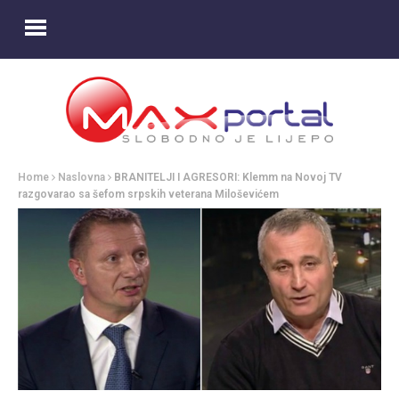
Home
Naslovna
BRANITELJI I AGRESORI: Klemm na Novoj TV
razgovarao sa šefom srpskih veterana Miloševićem