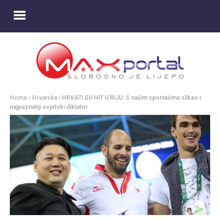
Home
Hrvatska
HRVATI SU HIT U RIJU: S našim sportašima slikao i
najpoznatiji svjetski diktator