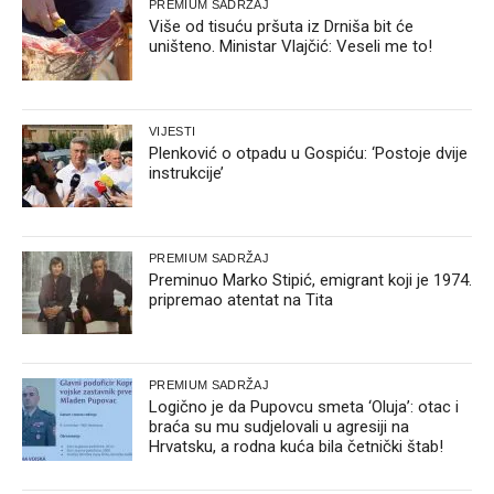
PREMIUM SADRŽAJ
Više od tisuću pršuta iz Drniša bit će
uništeno. Ministar Vlajčić: Veseli me to!
VIJESTI
Plenković o otpadu u Gospiću: ‘Postoje dvije
instrukcije’
PREMIUM SADRŽAJ
Preminuo Marko Stipić, emigrant koji je 1974.
pripremao atentat na Tita
PREMIUM SADRŽAJ
Logično je da Pupovcu smeta ‘Oluja’: otac i
braća su mu sudjelovali u agresiji na
Hrvatsku, a rodna kuća bila četnički štab!