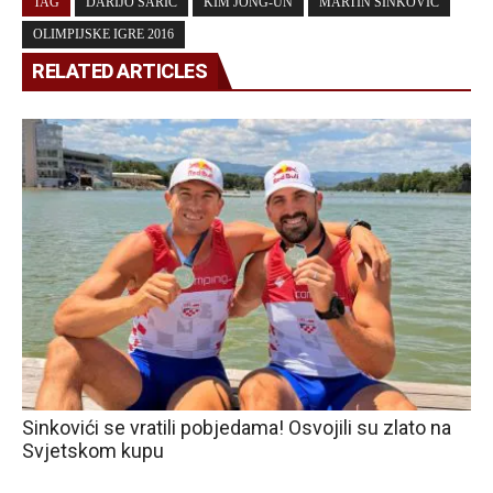
TAG
DARIJO ŠARIĆ
KIM JONG-UN
MARTIN SINKOVIĆ
OLIMPIJSKE IGRE 2016
RELATED ARTICLES
Sinkovići se vratili pobjedama! Osvojili su zlato na
Svjetskom kupu