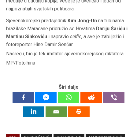
medalje u bacanju koplja, veselje je uveličao i jedan od
najpoznatijih svjetskih političara.
Sjevenokorejski predsjednik
Kim Jong-Un
na tribinama
brazilske Maracane pridružio se Hrvatima
Dariju Šariću i
Martinu Sinkoviću
i napravio
selfie, a
sve je zabilježio i
fotoreporter Hine Damir Senčar.
Nasreću, bio je tek imitator sjevernokorejskog diktatora.
MP/Foto:hina
Širi dalje