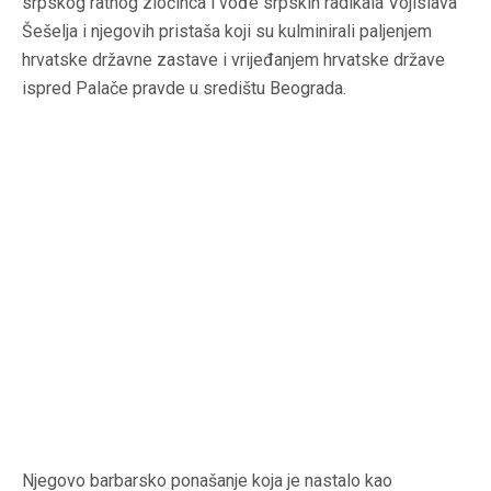
srpskog ratnog zločinca i vođe srpskih radikala Vojislava
Šešelja i njegovih pristaša koji su kulminirali paljenjem
hrvatske državne zastave i vrijeđanjem hrvatske države
ispred Palače pravde u središtu Beograda.
Njegovo barbarsko ponašanje koja je nastalo kao