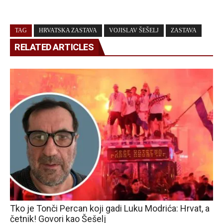
TAG
HRVATSKA ZASTAVA
VOJISLAV ŠEŠELJ
ZASTAVA
RELATED ARTICLES
Tko je Tonči Percan koji gadi Luku Modrića: Hrvat, a
četnik! Govori kao Šešelj