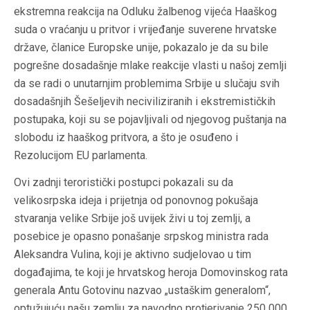
ekstremna reakcija na Odluku žalbenog vijeća Haaškog
suda o vraćanju u pritvor i vrijeđanje suverene hrvatske
države, članice Europske unije, pokazalo je da su bile
pogrešne dosadašnje mlake reakcije vlasti u našoj zemlji
da se radi o unutarnjim problemima Srbije u slučaju svih
dosadašnjih Šešeljevih neciviliziranih i ekstremističkih
postupaka, koji su se pojavljivali od njegovog puštanja na
slobodu iz haaškog pritvora, a što je osuđeno i
Rezolucijom EU parlamenta.
Ovi zadnji teroristički postupci pokazali su da
velikosrpska ideja i prijetnja od ponovnog pokušaja
stvaranja velike Srbije još uvijek živi u toj zemlji, a
posebice je opasno ponašanje srpskog ministra rada
Aleksandra Vulina, koji je aktivno sudjelovao u tim
događajima, te koji je hrvatskog heroja Domovinskog rata
generala Antu Gotovinu nazvao „ustaškim generalom“,
optužujuću našu zemlju za navodno protjerivanje 250 000