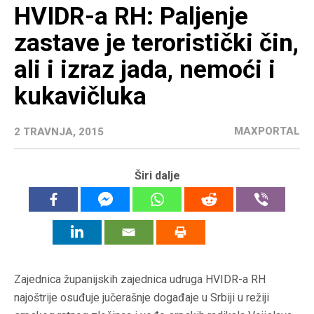
HVIDR-a RH: Paljenje
zastave je teroristički čin,
ali i izraz jada, nemoći i
kukavičluka
MAXPORTAL
2 TRAVNJA, 2015
Širi dalje
Zajednica županijskih zajednica udruga HVIDR-a RH
najoštrije osuđuje jučerašnje događaje u Srbiji u režiji