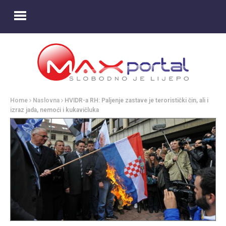
Home
Naslovna
HVIDR-a RH: Paljenje zastave je teroristički čin, ali i
izraz jada, nemoći i kukavičluka