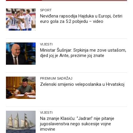
SPORT
Neviđena rapsodija Hajduka u Europi, četiri
euro gola za 5:2 pobjedu – video
VIJESTI
Ministar Šušnjar: Srpkinja me zove ustašom,
djed joj je Ante, prezime joj znate
PREMIUM SADRŽAJ
Zelenski smijenio veleposlanika u Hrvatskoj
VIJESTI
Na znanje Klasiću: “Jadran” nije pitanje
jugoslavenstva nego sukcesije vojne
imovine