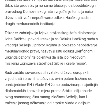
Srba, što predstavlja ne samo blaćenje oslobodilačkog i
pravednog Domovinskog rata i vrijeđanje temelja naše
državnosti, već i nepoštivanje odluka Haaškog suda i
drugih međunarodnih institucija.
Također zabrinjavaju izjave srbijanskog šefa diplomacije
Ivice Dačića u povodu reakcija na Odluku Haaškog suda o
vraćanju Šešelja u pritvor, kojima je pokazao nepoštivanje
međunarodnog prava, nazvavši istu odluku „perfidnom i
„skandaloznom“, te ocjenivši da ista, po njegovom
mišljenju „ugrožava stabilnost Srbije i cijele regije“.
Radi zaštite suverenosti hrvatske države, europskih
vrijednosti i pravnih stečevina, ovim putem tražimo od
predsjednice RH i Vlade RH žurno poduzimanje najoštrijih
diplomatskih i pravnih mjera prema Srbiji u cilju osude
ovog sramotnog čina ratnog zločinca Šešelja, kao i
traženja jasnog očitovanja od srpske Vlade o daljnjim