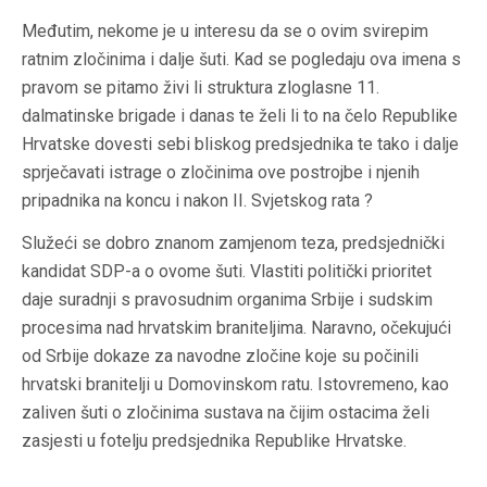
Međutim, nekome je u interesu da se o ovim svirepim
ratnim zločinima i dalje šuti. Kad se pogledaju ova imena s
pravom se pitamo živi li struktura zloglasne 11.
dalmatinske brigade i danas te želi li to na čelo Republike
Hrvatske dovesti sebi bliskog predsjednika te tako i dalje
sprječavati istrage o zločinima ove postrojbe i njenih
pripadnika na koncu i nakon II. Svjetskog rata ?
Služeći se dobro znanom zamjenom teza, predsjednički
kandidat SDP-a o ovome šuti. Vlastiti politički prioritet
daje suradnji s pravosudnim organima Srbije i sudskim
procesima nad hrvatskim braniteljima. Naravno, očekujući
od Srbije dokaze za navodne zločine koje su počinili
hrvatski branitelji u Domovinskom ratu. Istovremeno, kao
zaliven šuti o zločinima sustava na čijim ostacima želi
zasjesti u fotelju predsjednika Republike Hrvatske.