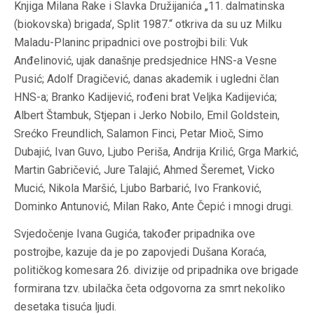
Knjiga Milana Rake i Slavka Družijanića „11. dalmatinska
(biokovska) brigada’, Split 1987.“ otkriva da su uz Milku
Maladu-Planinc pripadnici ove postrojbi bili: Vuk
Anđelinović, ujak današnje predsjednice HNS-a Vesne
Pusić; Adolf Dragičević, danas akademik i ugledni član
HNS-a; Branko Kadijević, rođeni brat Veljka Kadijevića;
Albert Štambuk, Stjepan i Jerko Nobilo, Emil Goldstein,
Srećko Freundlich, Salamon Finci, Petar Mioč, Simo
Dubajić, Ivan Guvo, Ljubo Periša, Andrija Krilić, Grga Markić,
Martin Gabričević, Jure Talajić, Ahmed Šeremet, Vicko
Mucić, Nikola Maršić, Ljubo Barbarić, Ivo Franković,
Dominko Antunović, Milan Rako, Ante Čepić i mnogi drugi.
Svjedočenje Ivana Gugića, također pripadnika ove
postrojbe, kazuje da je po zapovjedi Dušana Koraća,
političkog komesara 26. divizije od pripadnika ove brigade
formirana tzv. ubilačka četa odgovorna za smrt nekoliko
desetaka tisuća ljudi.