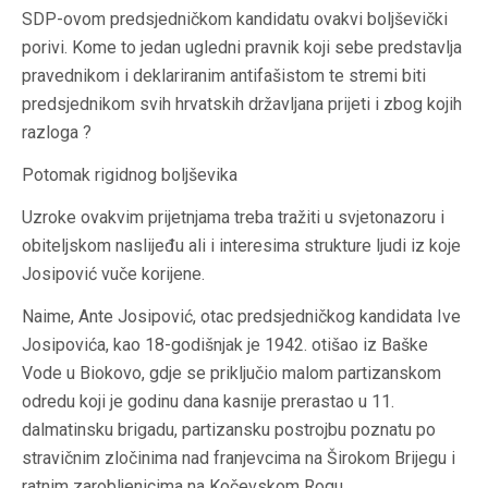
SDP-ovom predsjedničkom kandidatu ovakvi boljševički
porivi. Kome to jedan ugledni pravnik koji sebe predstavlja
pravednikom i deklariranim antifašistom te stremi biti
predsjednikom svih hrvatskih državljana prijeti i zbog kojih
razloga ?
Potomak rigidnog boljševika
Uzroke ovakvim prijetnjama treba tražiti u svjetonazoru i
obiteljskom naslijeđu ali i interesima strukture ljudi iz koje
Josipović vuče korijene.
Naime, Ante Josipović, otac predsjedničkog kandidata Ive
Josipovića, kao 18-godišnjak je 1942. otišao iz Baške
Vode u Biokovo, gdje se priključio malom partizanskom
odredu koji je godinu dana kasnije prerastao u 11.
dalmatinsku brigadu, partizansku postrojbu poznatu po
stravičnim zločinima nad franjevcima na Širokom Brijegu i
ratnim zarobljenicima na Kočevskom Rogu.