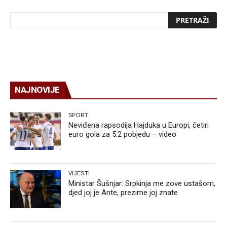
NAJNOVIJE
SPORT
Neviđena rapsodija Hajduka u Europi, četiri
euro gola za 5:2 pobjedu – video
VIJESTI
Ministar Šušnjar: Srpkinja me zove ustašom,
djed joj je Ante, prezime joj znate