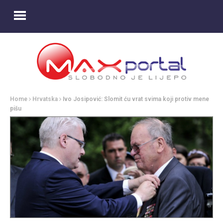
Home
Hrvatska
Ivo Josipović: Slomit ću vrat svima koji protiv mene
pišu