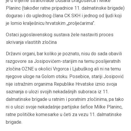
je u vrijeme strahovlade Dušana Dragosavca i Milke
Planinc (također ratne pripadnice 11. dalmatinske brigade)
dogurao i do uglednog člana CK SKH i jednog od ljudi koji
je lomio kralješnicu hrvatskim „proljećarima“.
Ostaci jugoslavenskog sustava žele nastaviti proces
skrivanja vlastitih zločina
Državni organi, bar koliko je poznato, nisu do sada obavili
razgovore sa Josipovićem-starijim na temu poslijeratnih
zločina OZNE u okolici Vrgorca i Ljubuškog ali ni na temu
njegove uloge na Golom otoku. Posebice, stariji Josipović
nije istražnim organima Republike Hrvatske iznio svoja
saznanja o ulozi svojih nekadašnjih suboraca iz 11.
dalmatinske brigade u ratnim i poratnim zločinima, pa tako
ni o ulozi svoje nekadašnje partijske šefice Milke Planinc,
ratne političke komesarke u četi za vezu 11. dalmatinske
brigade.