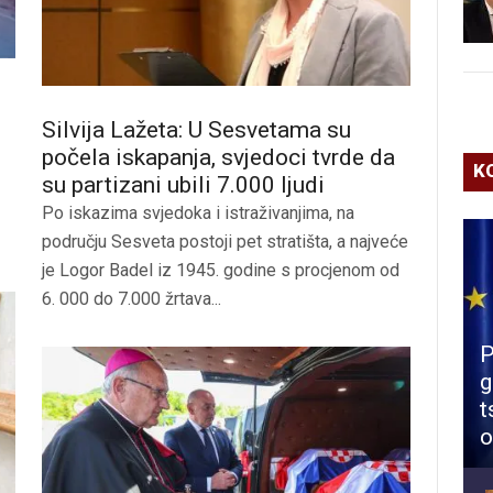
Silvija Lažeta: U Sesvetama su
počela iskapanja, svjedoci tvrde da
K
su partizani ubili 7.000 ljudi
Po iskazima svjedoka i istraživanjima, na
području Sesveta postoji pet stratišta, a najveće
je Logor Badel iz 1945. godine s procjenom od
6. 000 do 7.000 žrtava...
P
g
t
o