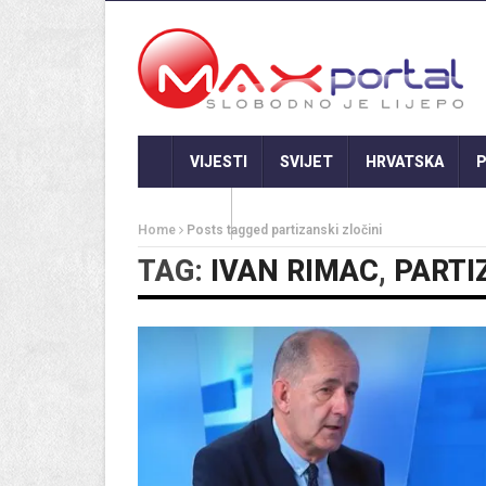
VIJESTI
SVIJET
HRVATSKA
P
GASTRO
Home
Posts tagged partizanski zločini
TAG:
IVAN RIMAC
,
PARTI