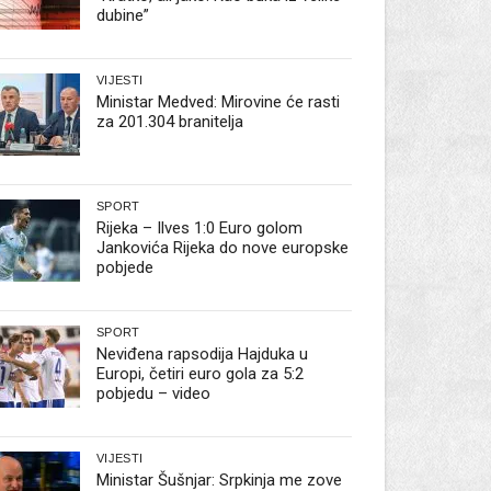
dubine”
VIJESTI
Ministar Medved: Mirovine će rasti
za 201.304 branitelja
SPORT
Rijeka – Ilves 1:0 Euro golom
Jankovića Rijeka do nove europske
pobjede
SPORT
Neviđena rapsodija Hajduka u
Europi, četiri euro gola za 5:2
pobjedu – video
VIJESTI
Ministar Šušnjar: Srpkinja me zove