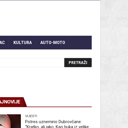
AC
KULTURA
AUTO-MOTO
AJNOVIJE
VIJESTI
Potres uznemirio Dubrovčane:
“Kratko, ali jako. Kao buka iz velike