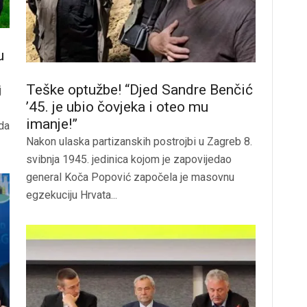
u
Teške optužbe! “Djed Sandre Benčić
j
’45. je ubio čovjeka i oteo mu
imanje!”
 da
Nakon ulaska partizanskih postrojbi u Zagreb 8.
svibnja 1945. jedinica kojom je zapovijedao
general Koča Popović započela je masovnu
egzekuciju Hrvata...