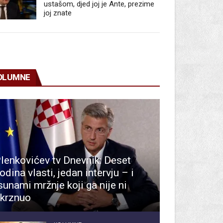
ustašom, djed joj je Ante, prezime
joj znate
OLUMNE
lenkovićev tv Dnevnik: Deset
odina vlasti, jedan intervju – i
sunami mržnje koji ga nije ni
krznuo