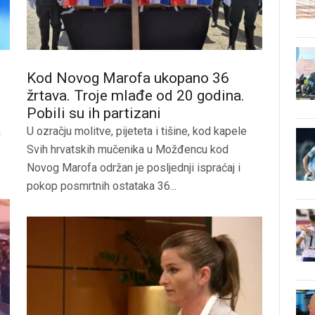
Kod Novog Marofa ukopano 36
žrtava. Troje mlađe od 20 godina.
Pobili su ih partizani
U ozračju molitve, pijeteta i tišine, kod kapele
m
Svih hrvatskih mučenika u Možđencu kod
Novog Marofa održan je posljednji ispraćaj i
pokop posmrtnih ostataka 36...