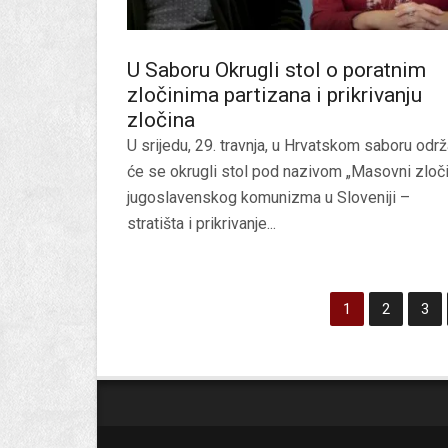
U Saboru Okrugli stol o poratnim
zločinima partizana i prikrivanju
zločina
U srijedu, 29. travnja, u Hrvatskom saboru održ
će se okrugli stol pod nazivom „Masovni zloči
jugoslavenskog komunizma u Sloveniji –
stratišta i prikrivanje...
1
2
3