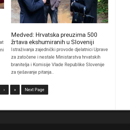
Medved: Hrvatska preuzima 500
žrtava ekshumiranih u Sloveniji
at
Istraživanja zajednički provode djelatnici Uprave
ni
za zatočene i nestale Ministarstva hrvatskih
branitelja i Komisije Vlade Republike Slovenije
za rješavanje pitanja...
›
»
Next Page