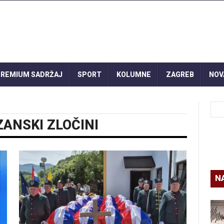
REMIUM SADRŽAJ
SPORT
KOLUMNE
ZAGREB
NOV
ZANSKI ZLOČINI
N