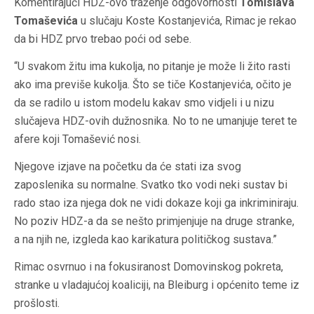
Komentirajući HDZ-ovo traženje odgovornosti
Tomislava
Tomaševića
u slučaju Koste Kostanjevića, Rimac je rekao
da bi HDZ prvo trebao poći od sebe.
“U svakom žitu ima kukolja, no pitanje je može li žito rasti
ako ima previše kukolja. Što se tiče Kostanjevića, očito je
da se radilo u istom modelu kakav smo vidjeli i u nizu
slučajeva HDZ-ovih dužnosnika. No to ne umanjuje teret te
afere koji Tomašević nosi.
Njegove izjave na početku da će stati iza svog
zaposlenika su normalne. Svatko tko vodi neki sustav bi
rado stao iza njega dok ne vidi dokaze koji ga inkriminiraju.
No poziv HDZ-a da se nešto primjenjuje na druge stranke,
a na njih ne, izgleda kao karikatura političkog sustava.”
Rimac osvrnuo i na fokusiranost Domovinskog pokreta,
stranke u vladajućoj koaliciji, na Bleiburg i općenito teme iz
prošlosti.