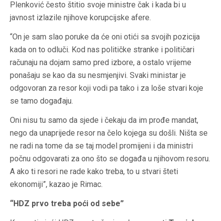
Plenković često štitio svoje ministre čak i kada bi u
javnost izlazile njihove korupcijske afere.
“On je sam slao poruke da će oni otići sa svojih pozicija
kada on to odluči. Kod nas političke stranke i političari
računaju na dojam samo pred izbore, a ostalo vrijeme
ponašaju se kao da su nesmjenjivi. Svaki ministar je
odgovoran za resor koji vodi pa tako i za loše stvari koje
se tamo događaju.
Oni nisu tu samo da sjede i čekaju da im prođe mandat,
nego da unaprijede resor na čelo kojega su došli. Ništa se
ne radi na tome da se taj model promijeni i da ministri
počnu odgovarati za ono što se događa u njihovom resoru.
A ako ti resori ne rade kako treba, to u stvari šteti
ekonomiji”, kazao je Rimac.
“HDZ prvo treba poći od sebe”