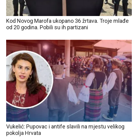
Kod Novog Marofa ukopano 36 žrtava. Troje mlađe
od 20 godina. Pobili su ih partizani
Vukelić: Pupovac i antife slavili na mjestu velikog
pokolja Hrvata