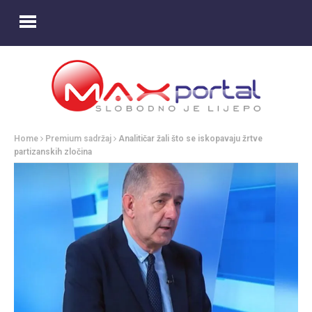
Home
Premium sadržaj
Analitičar žali što se iskopavaju žrtve
partizanskih zločina