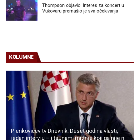
Thompson objavio: Interes za koncert u
Vukovaru premašio je sva očekivanja
KOLUMNE
Plenkovićev tv Dnevnik: Deset godina vlasti,
jedan intervju – i tsunami mržnje koji ga nije ni