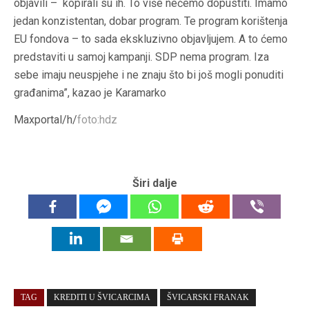
objavili – kopirali su ih. To više nećemo dopustiti. Imamo
jedan konzistentan, dobar program. Te program korištenja
EU fondova – to sada ekskluzivno objavljujem. A to ćemo
predstaviti u samoj kampanji. SDP nema program. Iza
sebe imaju neuspjehe i ne znaju što bi još mogli ponuditi
građanima”, kazao je Karamarko
Maxportal/h/
foto:hdz
Širi dalje
TAG
KREDITI U ŠVICARCIMA
ŠVICARSKI FRANAK