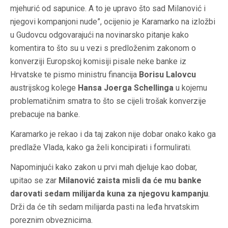
mjehurić od sapunice. A to je upravo što sad Milanović i
njegovi kompanjoni nude”, ocijenio je Karamarko na izložbi
u Gudovcu odgovarajući na novinarsko pitanje kako
komentira to što su u vezi s predloženim zakonom o
konverziji Europskoj komisiji pisale neke banke iz
Hrvatske te pismo ministru financija
Borisu Lalovcu
austrijskog kolege
Hansa Joerga Schellinga
u kojemu
problematičnim smatra to što se cijeli trošak konverzije
prebacuje na banke.
Karamarko je rekao i da taj zakon nije dobar onako kako ga
predlaže Vlada, kako ga želi koncipirati i formulirati.
Napominjući kako zakon u prvi mah djeluje kao dobar,
upitao se zar
Milanović zaista misli da će mu banke
darovati sedam milijarda kuna za njegovu kampanju
.
Drži da će tih sedam milijarda pasti na leđa hrvatskim
poreznim obveznicima.