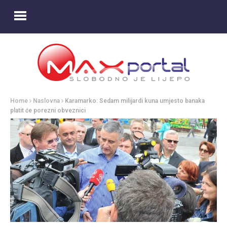
Home
Naslovna
Karamarko: Sedam milijardi kuna umjesto banaka
platit će porezni obveznici