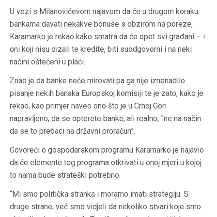
U vezi s Milanovićevom najavom da će u drugom koraku
bankama davati nekakve bonuse s obzirom na poreze,
Karamarko je rekao kako smatra da će opet svi građani – i
oni koji nisu dizali te kredite, biti suodgovorni i na neki
načini oštećeni u plaći.
Znao je da banke neće mirovati pa ga nije iznenadilo
pisanje nekih banaka Europskoj komisiji te je zato, kako je
rekao, kao primjer naveo ono što je u Crnoj Gori
napravljeno, da se opterete banke, ali realno, ”ne na način
da se to prebaci na državni proračun”.
Govoreći o gospodarskom programu Karamarko je najavio
da će elemente tog programa otkrivati u onoj mjeri u kojoj
to nama bude strateški potrebno.
“Mi smo politička stranka i moramo imati strategiju. S
druge strane, već smo vidjeli da nekoliko stvari koje smo