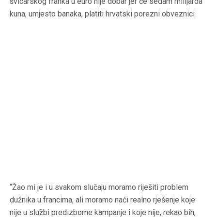
švicarskog franka u euro nije dobar jer će sedam milijarda
kuna, umjesto banaka, platiti hrvatski porezni obveznici
“Žao mi je i u svakom slučaju moramo riješiti problem
dužnika u francima, ali moramo naći realno rješenje koje
nije u službi predizborne kampanje i koje nije, rekao bih,