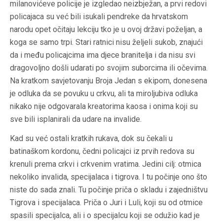
milanovićeve policije je izgledao neizbježan, a prvi redovi
policajaca su već bili isukali pendreke da hrvatskom
narodu opet očitaju lekciju tko je u ovoj državi poželjan, a
koga se samo trpi. Stari ratnici nisu željeli sukob, znajući
da i među policajcima ima djece branitelja i da nisu svi
dragovoljno došli udarati po svojim suborcima ili očevima.
Na kratkom savjetovanju Broja Jedan s ekipom, donesena
je odluka da se povuku u crkvu, ali ta miroljubiva odluka
nikako nije odgovarala kreatorima kaosa i onima koji su
sve bili isplanirali da udare na invalide.
Kad su već ostali kratkih rukava, dok su čekali u
batinaškom kordonu, čedni policajci iz prvih redova su
krenuli prema crkvi i crkvenim vratima. Jedini cilj: otmica
nekoliko invalida, specijalaca i tigrova. I tu počinje ono što
niste do sada znali. Tu počinje priča o skladu i zajedništvu
Tigrova i specijalaca. Priča o Juri i Luli, koji su od otmice
spasili specijalca, ali i o specijalcu koji se odužio kad je