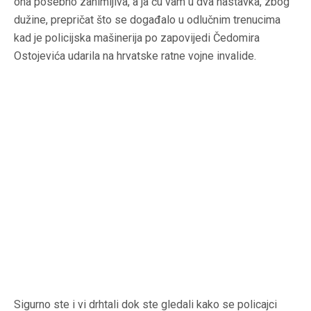
ona posebno zanimljiva, a ja ću vam u dva nastavka, zbog
dužine, prepričat što se događalo u odlučnim trenucima
kad je policijska mašinerija po zapovijedi Čedomira
Ostojevića udarila na hrvatske ratne vojne invalide.
Sigurno ste i vi drhtali dok ste gledali kako se policajci