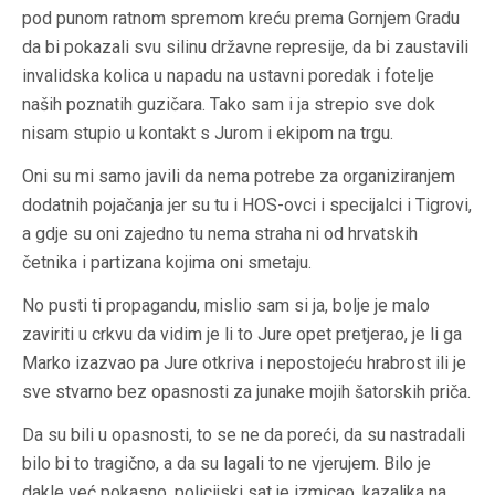
pod punom ratnom spremom kreću prema Gornjem Gradu
da bi pokazali svu silinu državne represije, da bi zaustavili
invalidska kolica u napadu na ustavni poredak i fotelje
naših poznatih guzičara. Tako sam i ja strepio sve dok
nisam stupio u kontakt s Jurom i ekipom na trgu.
Oni su mi samo javili da nema potrebe za organiziranjem
dodatnih pojačanja jer su tu i HOS-ovci i specijalci i Tigrovi,
a gdje su oni zajedno tu nema straha ni od hrvatskih
četnika i partizana kojima oni smetaju.
No pusti ti propagandu, mislio sam si ja, bolje je malo
zaviriti u crkvu da vidim je li to Jure opet pretjerao, je li ga
Marko izazvao pa Jure otkriva i nepostojeću hrabrost ili je
sve stvarno bez opasnosti za junake mojih šatorskih priča.
Da su bili u opasnosti, to se ne da poreći, da su nastradali
bilo bi to tragično, a da su lagali to ne vjerujem. Bilo je
dakle već pokasno, policijski sat je izmicao, kazaljka na