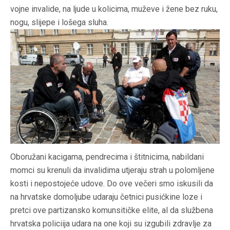
vojne invalide, na ljude u kolicima, muževe i žene bez ruku,
nogu, slijepe i lošega sluha.
Oboružani kacigama, pendrecima i štitnicima, nabildani
momci su krenuli da invalidima utjeraju strah u polomljene
kosti i nepostojeće udove. Do ove večeri smo iskusili da
na hrvatske domoljube udaraju četnici pusićkine loze i
pretci ove partizansko komunsitičke elite, al da službena
hrvatska policiija udara na one koji su izgubili zdravlje za