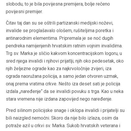
slobodu, to je bila povijesna premijera, bolje rečeno
povijesni premijer.
Čitav taj dan su se oštrili partizanski medijski noževi,
invalide se proglašavalo ološem, rušiteljima poretka i
antinarodnim elementima. Pripremala je se noć dugih
pendreka namijenjenih hrvatskim ratnim vojnim invalidima.
Trg sv. Marka je sličio kakvom koncentracijskom logoru, u
sred njega invalidi i njihovi prijatlji, njih oko pedesetak, oko
njih željezne ograde kao za najkrvoločnije zvijeri, iza
ograda naoružana policija, a samo jedan otvoren uzmak,
onaj prema vratima crkve. Nešto iza deset sati je policija
izdala „naređenje“ da se invalidi povuku s trga. Kao u neka
stara vremena nije izdana zapovijed nego naređenje.
Pred silinom policijske snage i oklopa invalidi i prijatelji su
bili naizgled nemoćni. Skoro da nije bilo izlaza, osim da
potraže azil u crkvi sv. Marka. Sukob hrvatskih veterana i