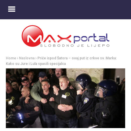
Home
Naslovna
Priče ispod Šatora – ovaj put iz crkve sv. Marka:
Kako su Jure i Lula spasili specijalca