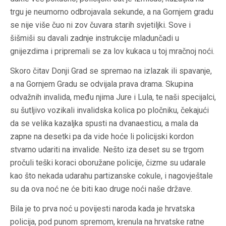
trgu je neumorno odbrojavala sekunde, a na Gornjem gradu
se nije više čuo ni zov čuvara starih svjetiljki. Sove i
šišmiši su davali zadnje instrukcije mladunčadi u
gnijezdima i pripremali se za lov kukaca u toj mračnoj noći.
Skoro čitav Donji Grad se spremao na izlazak ili spavanje,
a na Gornjem Gradu se odvijala prava drama. Skupina
odvažnih invalida, među njima Jure i Lula, te naši specijalci,
su šutljivo vozikali invalidska kolica po pločniku, čekajući
da se velika kazaljka spusti na dvanaesticu, a mala da
zapne na desetki pa da vide hoće li policijski kordon
stvarno udariti na invalide. Nešto iza deset su se trgom
pročuli teški koraci oboružane policije, čizme su udarale
kao što nekada udarahu partizanske cokule, i nagovještale
su da ova noć ne će biti kao druge noći naše države.
Bila je to prva noć u povijesti naroda kada je hrvatska
policija, pod punom spremom, krenula na hrvatske ratne