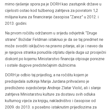
mirno rješenje spora pa je DORH kao zastupnik države u
cijelosti ostao kod tužbenog zahtjeva za povratom 1,2
milijuna kuna za financiranje časopisa “Zarez” u 2012. i
2013. godini.
Na prvom ročištu održanom u srijedu odvjetnik “Druge
strane” Božidar Feldman istaknuo je da se taj predmet ne
može svoditi isključivo na pravno pitanje, ali je i naveo da
je njegova stranka ponudila otplatu dijela duga uz prosječni
diskont po kojemu Ministarstvo financija otpisuje porezne
i ostale dugove predstečajnim dužnicima.
DORH je odbio taj prijedlog, a na ročištu kojem je
predsjedala sutkinja Marija Jurdana prihvaćeno je
predloženo svjedočenje Andreje Zlatar Violić, ali i slanje
zahtjeva Ministarstvu kulture za dostavu svih odluka
kulturnog vijeća za knjigu, nakladništvo i časopise od
2009. do 2013. s posebno istaknutim prijedlozima za