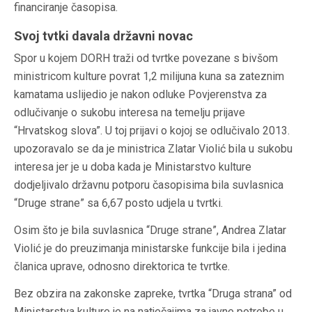
financiranje časopisa.
Svoj tvtki davala državni novac
Spor u kojem DORH traži od tvrtke povezane s bivšom
ministricom kulture povrat 1,2 milijuna kuna sa zateznim
kamatama uslijedio je nakon odluke Povjerenstva za
odlučivanje o sukobu interesa na temelju prijave
“Hrvatskog slova”. U toj prijavi o kojoj se odlučivalo 2013.
upozoravalo se da je ministrica Zlatar Violić bila u sukobu
interesa jer je u doba kada je Ministarstvo kulture
dodjeljivalo državnu potporu časopisima bila suvlasnica
“Druge strane” sa 6,67 posto udjela u tvrtki.
Osim što je bila suvlasnica “Druge strane”, Andrea Zlatar
Violić je do preuzimanja ministarske funkcije bila i jedina
članica uprave, odnosno direktorica te tvrtke.
Bez obzira na zakonske zapreke, tvrtka “Druga strana” od
Ministarstva kulture je na natječajima za javne potrebe u