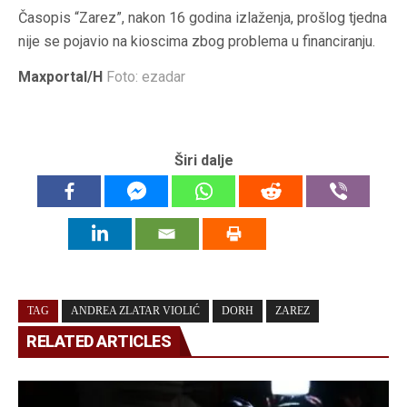
Časopis “Zarez”, nakon 16 godina izlaženja, prošlog tjedna
nije se pojavio na kioscima zbog problema u financiranju.
Maxportal/H
Foto: ezadar
Širi dalje
TAG
ANDREA ZLATAR VIOLIĆ
DORH
ZAREZ
RELATED ARTICLES