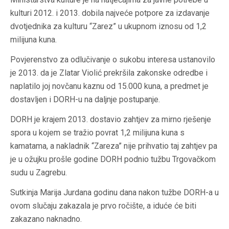
kulturi 2012. i 2013. dobila najveće potpore za izdavanje
dvotjednika za kulturu “Zarez” u ukupnom iznosu od 1,2
milijuna kuna.
Povjerenstvo za odlučivanje o sukobu interesa ustanovilo
je 2013. da je Zlatar Violić prekršila zakonske odredbe i
naplatilo joj novčanu kaznu od 15.000 kuna, a predmet je
dostavljen i DORH-u na daljnje postupanje.
DORH je krajem 2013. dostavio zahtjev za mirno rješenje
spora u kojem se tražio povrat 1,2 milijuna kuna s
kamatama, a nakladnik “Zareza” nije prihvatio taj zahtjev pa
je u ožujku prošle godine DORH podnio tužbu Trgovačkom
sudu u Zagrebu.
Sutkinja Marija Jurdana godinu dana nakon tužbe DORH-a u
ovom slučaju zakazala je prvo ročište, a iduće će biti
zakazano naknadno.