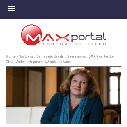
Home
Naslovna
Sama sebi davala državni novac: DORH od tvrtke
Zlatar Violić traži povrat 1,2 milijuna kuna!