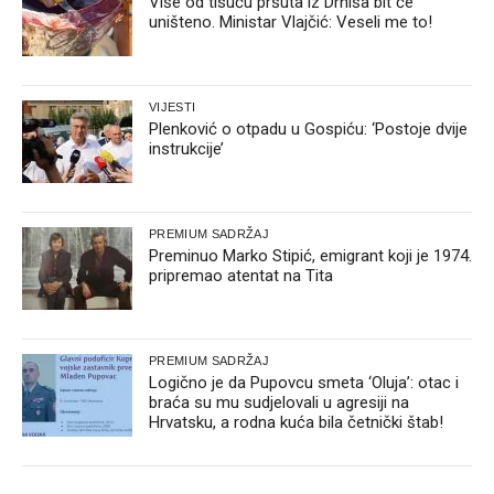
Više od tisuću pršuta iz Drniša bit će
uništeno. Ministar Vlajčić: Veseli me to!
VIJESTI
Plenković o otpadu u Gospiću: ‘Postoje dvije
instrukcije’
PREMIUM SADRŽAJ
Preminuo Marko Stipić, emigrant koji je 1974.
pripremao atentat na Tita
PREMIUM SADRŽAJ
Logično je da Pupovcu smeta ‘Oluja’: otac i
braća su mu sudjelovali u agresiji na
Hrvatsku, a rodna kuća bila četnički štab!