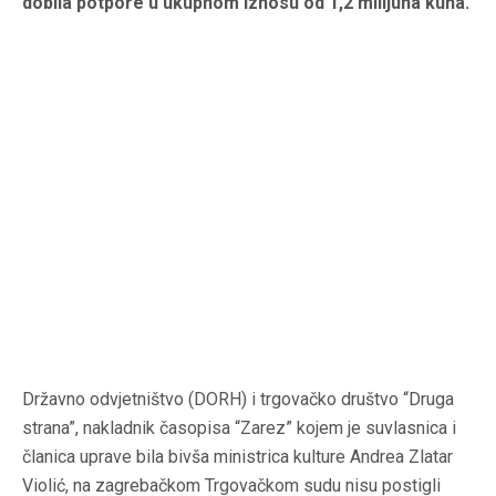
dobila potpore u ukupnom iznosu od 1,2 milijuna kuna.
Državno odvjetništvo (DORH) i trgovačko društvo “Druga
strana”, nakladnik časopisa “Zarez” kojem je suvlasnica i
članica uprave bila bivša ministrica kulture Andrea Zlatar
Violić, na zagrebačkom Trgovačkom sudu nisu postigli