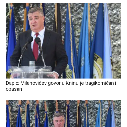
Đapić: Milanovićev govor u Kninu je tragikomičan i
opasan