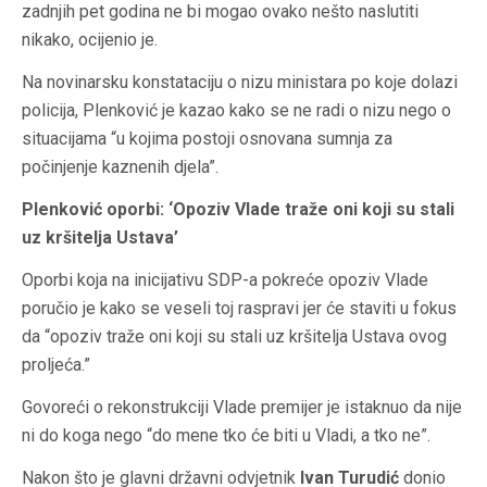
zadnjih pet godina ne bi mogao ovako nešto naslutiti
nikako, ocijenio je.
Na novinarsku konstataciju o nizu ministara po koje dolazi
policija, Plenković je kazao kako se ne radi o nizu nego o
situacijama “u kojima postoji osnovana sumnja za
počinjenje kaznenih djela”.
Plenković oporbi: ‘Opoziv Vlade traže oni koji su stali
uz kršitelja Ustava’
Oporbi koja na inicijativu SDP-a pokreće opoziv Vlade
poručio je kako se veseli toj raspravi jer će staviti u fokus
da “opoziv traže oni koji su stali uz kršitelja Ustava ovog
proljeća.”
Govoreći o rekonstrukciji Vlade premijer je istaknuo da nije
ni do koga nego “do mene tko će biti u Vladi, a tko ne”.
Nakon što je glavni državni odvjetnik
Ivan Turudić
donio