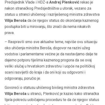
Predsjednik Vlade i HDZ-a
Andrej Plenković
rekao je
nakon stranačkog Predsjedništva u utorak, vezano za
status u stranci uhićenog i razriješenog ministra zdravstva
Vilija Beroša
da će njegov status do okončanja kaznenog
postupka biti u mirovanju, što znači da nema nikakvih
prava.
– Raspravili smo sve aktualne teme, najviše ovu situaciju
oko uhićenja ministra Beroša, dogovor na razini užeg
vodstva i parlamentarne većine je da nastavljamo dalje te
dajemo potporu tijelima kaznenog progona da se ovaj
veliki slučaj u hrvatskom zdravstvu i uopće na političkoj
sceni rasvijetli do kraja i da oni koji su odgovorni i
odgovaraju, poručio je.
Govoreći o statusu uhićenog bivšeg ministra zdravstva
Vilija Beroša
u stranci, Plenković je kazao kako stranačka
tijela pokreću uobičajenu proceduru te da će njegov status