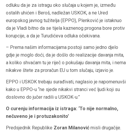
odluku da je za istragu oko slučaja u kojem je, između
ostalih uhićen i Beroš, nadležan USKOK, a ne Ured
europskog javnog tužitelja (EPPO), Plenković je istaknuo
da je Vladi bitno da se tijela kaznenog progona bore protiv
korupcije, a da je Turudićeva odluka očekivana.
– Prema našim informacijama postoji samo jedno djelo
gdje je moglo doći, da je došlo do realizacije davanja mita,
a koliko shvaćam tu je riječ o pokušaju davanja mita, i nema
nikakve štete za proračun EU u tom slučaju, izjavio je.
EPPO i USKOK trebaju surađivati, naglasio je napomenuvši
kako u EPPO-u “ne sjede nikakvi stranci već ljudi koji su
doslovno do jučer radili u USKOK-u.”
O curenju informacija iz istraga: ‘To nije normalno,
nečuveno je i protuzakonito’
Predsjednik Republike
Zoran Milanović
misli drugačije.