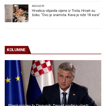
MAGAZIN
Hrvatica objavila cijene iz Trsta, Hrvati su
šoku: “Ovo je sramota. Kava je niže 18 eura”
KOLUMNE
Plenkovićev tv Dnevnik: Deset godina vlasti,