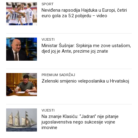
SPORT
Neviđena rapsodija Hajduka u Europi, četiri
euro gola za 5:2 pobjedu – video
VIJESTI
Ministar Šušnjar: Srpkinja me zove ustašom,
djed joj je Ante, prezime joj znate
PREMIUM SADRŽAJ
Zelenski smijenio veleposlanika u Hrvatskoj
VIJESTI
Na znanje Klasiću: “Jadran” nije pitanje
jugoslavenstva nego sukcesije vojne
imovine