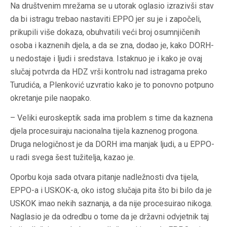
Na društvenim mrežama se u utorak oglasio izrazivši stav
da bi istragu trebao nastaviti EPPO jer su je i započeli,
prikupili više dokaza, obuhvatili veći broj osumnjičenih
osoba i kaznenih djela, a da se zna, dodao je, kako DORH-
u nedostaje i ljudi i sredstava. Istaknuo je i kako je ovaj
slučaj potvrda da HDZ vrši kontrolu nad istragama preko
Turudića, a Plenković uzvratio kako je to ponovno potpuno
okretanje pile naopako.
– Veliki euroskeptik sada ima problem s time da kaznena
djela procesuiraju nacionalna tijela kaznenog progona.
Druga nelogičnost je da DORH ima manjak ljudi, a u EPPO-
u radi svega šest tužitelja, kazao je.
Oporbu koja sada otvara pitanje nadležnosti dva tijela,
EPPO-a i USKOK-a, oko istog slučaja pita što bi bilo da je
USKOK imao nekih saznanja, a da nije procesuirao nikoga.
Naglasio je da odredbu o tome da je državni odvjetnik taj