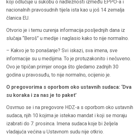
koji odlučuje u sukobu o nadležnosti između EPPO-a i
nacionalnih pravosudnih tijela ista kao u još 14 zemalja
članica EU.
Otvorio je i temu curenja informacija posljednjih dana iz
slučaja “Beroš” u medije i naglasio kako to nije normalno.
– Kakvo je to ponašanje? Svi iskazi, sva imena, sve
informacije su u medijima. To je protuzakonito i nečuveno.
Ovo je tipičan primjer onoga što gledamo zadnjih 30
godina u pravosuđu, to nije normalno, ocijenio je.
O pregovorima s oporbom oko ustavnih sudaca: ‘Dva
su koraka i za nas je to paket’
Osvrnuo se i na pregovore HDZ-a s oporbom oko ustavnih
sudaca, njih 10 kojima je istekao mandat i koji se moraju
izabrati do 7. prosinca. Imena sudaca koje bi željela
vladajuća većina u Ustavnom sudu nije otkrio.