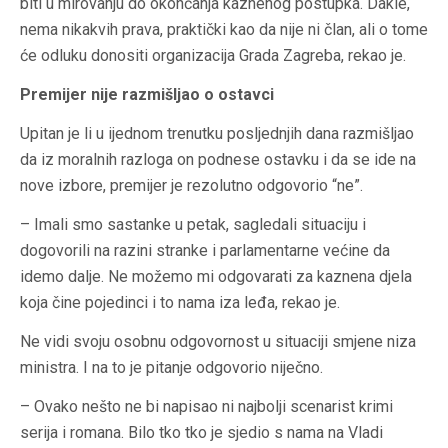
biti u mirovanju do okončanja kaznenog postupka. Dakle,
nema nikakvih prava, praktički kao da nije ni član, ali o tome
će odluku donositi organizacija Grada Zagreba, rekao je.
Premijer nije razmišljao o ostavci
Upitan je li u ijednom trenutku posljednjih dana razmišljao
da iz moralnih razloga on podnese ostavku i da se ide na
nove izbore, premijer je rezolutno odgovorio “ne”.
– Imali smo sastanke u petak, sagledali situaciju i
dogovorili na razini stranke i parlamentarne većine da
idemo dalje. Ne možemo mi odgovarati za kaznena djela
koja čine pojedinci i to nama iza leđa, rekao je.
Ne vidi svoju osobnu odgovornost u situaciji smjene niza
ministra. I na to je pitanje odgovorio niječno.
– Ovako nešto ne bi napisao ni najbolji scenarist krimi
serija i romana. Bilo tko tko je sjedio s nama na Vladi