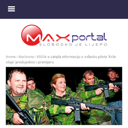
Home
Naslovna
VSOA-a zatajila informaciju o odlasku pilota ‘Krila
oluje’ predsjednici i premijeru