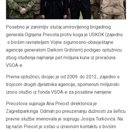
Posebno je zanimljiv slučaj umirovljenog brigadnog
generala Ognjena Preosta protiv koga je USKOK (zajedno
s bivšim ravnateljem Vojne sigurnosno-obavještajne
agencije generalom Darkom Grdićem) podigao optužnicu
zbog otuđenja najmanje pet milijuna kuna iz proračuna
VSOA-e.
Prema optužnici, dvojac je od 2009. do 2012., zajedno s
trojicom drugih djelatnika agencije, spomenuti milijunski
iznos otuđio iz fonda VSOA-e za posebne namjene.
Preostova supruga Ana Preost direktorica je
Zagrebparkinga. Odmah po preuzimanju dužnosti za šeficu
pravne službe imenovala je suprugu Josipa Turkovića. Na
taj način Preost je ostao u izravnom kontaktu s bivšim