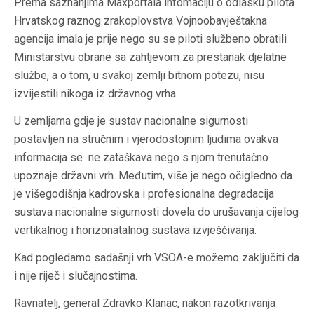
Prema saznanjima Maxportala infomaciju o odlasku pilota
Hrvatskog raznog zrakoplovstva Vojnoobavještakna
agencija imala je prije nego su se piloti službeno obratili
Ministarstvu obrane sa zahtjevom za prestanak djelatne
službe, a o tom, u svakoj zemlji bitnom potezu, nisu
izvijestili nikoga iz državnog vrha.
U zemljama gdje je sustav nacionalne sigurnosti
postavljen na stručnim i vjerodostojnim ljudima ovakva
informacija se ne zataškava nego s njom trenutačno
upoznaje državni vrh. Međutim, više je nego očigledno da
je višegodišnja kadrovska i profesionalna degradacija
sustava nacionalne sigurnosti dovela do urušavanja cijelog
vertikalnog i horizonatalnog sustava izvješćivanja.
Kad pogledamo sadašnji vrh VSOA-e možemo zaključiti da
i nije riječ i slučajnostima.
Ravnatelj, general Zdravko Klanac, nakon razotkrivanja