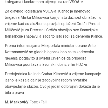
kolegama i konkretnom utjecaju na rad VSOA-e.
Za glavnog logističara VSOA-a Klanac je imenovao
brigadira Marka Miličevića koji je istu dužnost obnašao i u
vrijeme kad su službom upravljali optuženi Grdić i Preost.
Miličević je za Preosta i Grdića obavljao sve financijske
transakcije i nabavu, a sada to isto radi za generala Klanca.
Prema informacijama Maxportala ministar obrane Ante
Kotromanović ne gleda blagonaklono na ta kadrovska
rješenja, poglavito u svjetlu činjenice da brigadira
Miličevića podržava slavonski lobi iz vrha HDZ-a.
Predsjednica Kolinda Grabar Kitarović u vrijeme kampanje
jasno je kazala da nije zadovoljna radom hrvatske
obavještajne službe. Ovo je jedan od brojnih dokaza da je
bila u pravu.
M. Marković/
Foto: /FaH