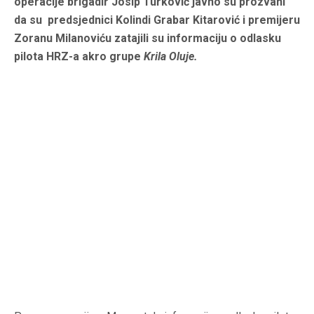
operacije brigadir Josip Turković javno su prozvani
da su
predsjednici Kolindi Grabar Kitarović i premijeru
Zoranu Milanoviću
zatajili su
informaciju o odlasku
pilota HRZ-a akro grupe
Krila Oluje.