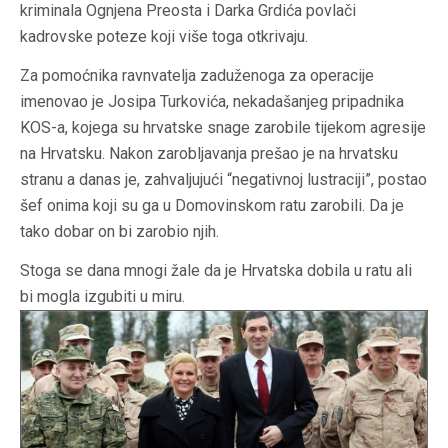
kriminala Ognjena Preosta i Darka Grdića povlači
kadrovske poteze koji više toga otkrivaju.
Za pomoćnika ravnvatelja zaduženoga za operacije
imenovao je Josipa Turkovića, nekadašanjeg pripadnika
KOS-a, kojega su hrvatske snage zarobile tijekom agresije
na Hrvatsku. Nakon zarobljavanja prešao je na hrvatsku
stranu a danas je, zahvaljujući “negativnoj lustraciji”, postao
šef onima koji su ga u Domovinskom ratu zarobili. Da je
tako dobar on bi zarobio njih.
Stoga se dana mnogi žale da je Hrvatska dobila u ratu ali
bi mogla izgubiti u miru.