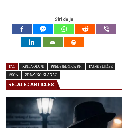
Širi dalje
TAG
KRILA OLUJE
PREDSJEDNICA RH
TAJNE SLUŽBE
VSOA
ZDRAVKO KLANAC
RELATED ARTICLES