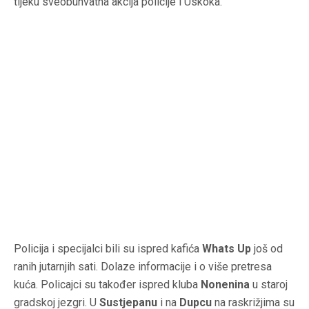
tijeku sveobuhvatna akcija policije i Uskoka.
Policija i specijalci bili su ispred kafića
Whats Up
još od
ranih jutarnjih sati. Dolaze informacije i o više pretresa
kuća. Policajci su također ispred kluba
Nonenina
u staroj
gradskoj jezgri. U
Sustjepanu
i na
Dupcu
na raskrižjima su