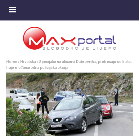
Home
Hrvatska
Specijalci na ulicama Dubrovnika, pretresaju se kuće,
traje međunarodna policijska akcija