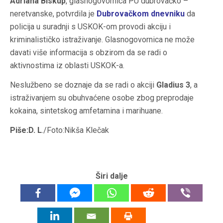
Adriana Biskup
, glasnogovornica PU dubrovačko –
neretvanske, potvrdila je
Dubrovačkom dnevniku
da
policija u suradnji s USKOK-om provodi akciju i
kriminalističko istraživanje. Glasnogovornica ne može
davati više informacija s obzirom da se radi o
aktivnostima iz oblasti USKOK-a.
Neslužbeno se doznaje da se radi o akciji
Gladius 3
, a
istraživanjem su obuhvaćene osobe zbog preprodaje
kokaina, sintetskog amfetamina i marihuane.
Piše:D. L
./Foto:Nikša Klečak
Širi dalje