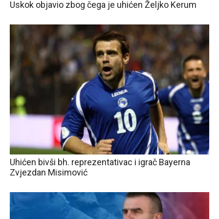
Uskok objavio zbog čega je uhićen Željko Kerum
Uhićen bivši bh. reprezentativac i igrač Bayerna
Zvjezdan Misimović