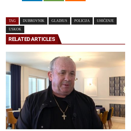
TAG
DUBROVNIK
GLADIUS
POLICIJA
UHIĆENJE
USKOK
RELATED ARTICLES