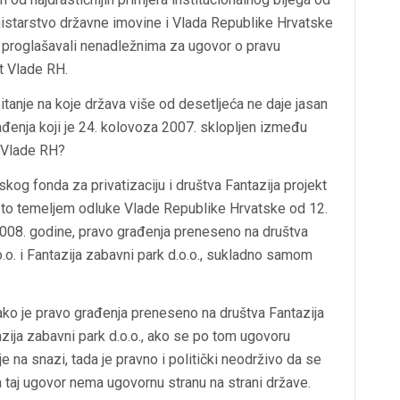
istarstvo državne imovine i Vlada Republike Hrvatske
, proglašavali nenadležnima za ugovor o pravu
st Vlade RH.
itanje na koje država više od desetljeća ne daje jasan
ađenja koji je 24. kolovoza 2007. sklopljen između
t Vlade RH?
og fonda za privatizaciju i društva Fantazija projekt
 i to temeljem odluke Vlade Republike Hrvatske od 12.
 2008. godine, pravo građenja preneseno na društva
.o.o. i Fantazija zabavni park d.o.o., sukladno samom
ako je pravo građenja preneseno na društva Fantazija
ntazija zabavni park d.o.o., ako se po tom ugovoru
e na snazi, tada je pravno i politički neodrživo da se
a taj ugovor nema ugovornu stranu na strani države.