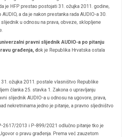
 da je HFP prestao postojati 31. ožujka 2011. godine,
o AUDIO, a da je nakon prestanka rada AUDIO-a 30.
slijednik u odnosu na prava, obveze, sklopljene
e.
niverzalni pravni slijednik AUDIO-a po pitanju
pravu građenja
, d
ok je Republika Hrvatska ostala
 31. ožujka 2011. postale vlasništvo Republike
ljem članka 25. stavka 1. Zakona o upravljanju
vni slijednik AUDIO-a u odnosu na ugovore, prava,
ad nekretninama jedno je pitanje, a pravno sljedništvo
P-2617/2013
i
P-899/2021
odlučno pitanje tko je
a Ugovor o pravu građenja. Prema već zauzetom