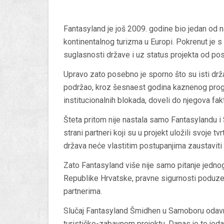
Fantasyland je još 2009. godine bio jedan od najo
kontinentalnog turizma u Europi. Pokrenut je
suglasnosti države i uz status projekta od po
Upravo zato posebno je sporno što su isti drža
podržao, kroz šesnaest godina kaznenog progona
institucionalnih blokada, doveli do njegova fak
Šteta pritom nije nastala samo Fantasylandu i 
strani partneri koji su u projekt uložili svoje t
država neće vlastitim postupanjima zaustaviti 
Zato Fantasyland više nije samo pitanje jednog
Republike Hrvatske, pravne sigurnosti poduze
partnerima.
Slučaj Fantasyland Šmidhen u Samoboru odavn
turističko-zabavnom projektu. Danas je to jedan