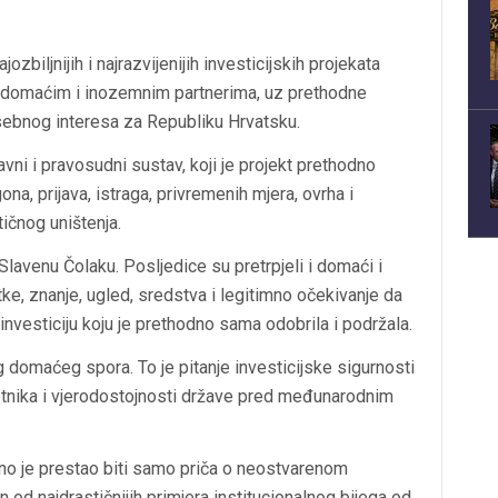
zbiljnijih i najrazvijenijih investicijskih projekata
 s domaćim i inozemnim partnerima, uz prethodne
sebnog interesa za Republiku Hrvatsku.
vni i pravosudni sustav, koji je projekt prethodno
, prijava, istraga, privremenih mjera, ovrha i
tičnog uništenja.
Slavenu Čolaku. Posljedice su pretrpjeli i domaći i
vrtke, znanje, ugled, sredstva i legitimno očekivanje da
investiciju koju je prethodno sama odobrila i podržala.
 domaćeg spora. To je pitanje investicijske sigurnosti
tnika i vjerodostojnosti države pred međunarodnim
o je prestao biti samo priča o neostvarenom
 od najdrastičnijih primjera institucionalnog bijega od