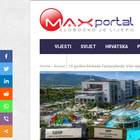
VIJESTI
SVIJET
HRVATSKA
P
GASTRO
Home
Novac
16 godina blokade Fantasylanda: Više ni