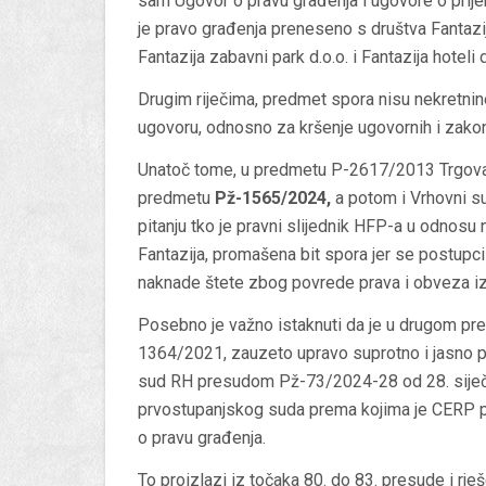
sam Ugovor o pravu građenja
i ugovore o prije
je pravo građenja preneseno s društva Fantazija
Fantazija zabavni park d.o.o. i Fantazija hoteli d
Drugim riječima, predmet spora nisu nekretni
ugovoru, odnosno za kršenje ugovornih i zakon
Unatoč tome, u predmetu
P-2617/2013
Trgova
predmetu
Pž-1565/2024
,
a potom i Vrhovni 
pitanju tko je pravni slijednik HFP-a u odnosu n
Fantazija, promašena bit spora jer se postupci
naknade štete zbog povrede prava i obveza iz
Posebno je važno istaknuti da je u drugom pr
1364/2021
, zauzeto upravo suprotno i jasno p
sud RH presudom
Pž-73/2024-28 od 28. siječ
prvostupanjskog suda prema kojima je
CERP p
o pravu građenja
.
To proizlazi iz točaka 80. do 83. presude i r