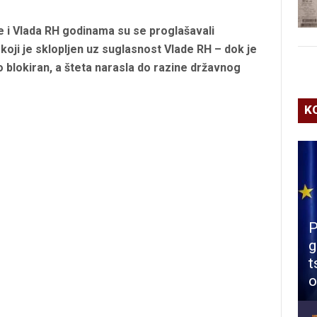
 i Vlada RH godinama su se proglašavali
oji je sklopljen uz suglasnost Vlade RH – dok je
o blokiran, a šteta narasla do razine državnog
K
P
g
t
o