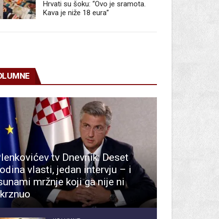
Hrvati su šoku: “Ovo je sramota.
Kava je niže 18 eura”
OLUMNE
lenkovićev tv Dnevnik: Deset
odina vlasti, jedan intervju – i
sunami mržnje koji ga nije ni
krznuo