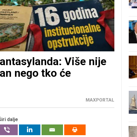
antasylanda: Više nije
žan nego tko će
MAXPORTAL
Širi dalje