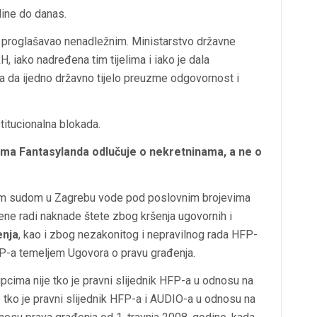
ine do danas.
proglašavao nenadležnim. Ministarstvo državne
 iako nadređena tim tijelima i iako je dala
la da ijedno državno tijelo preuzme odgovornost i
stitucionalna blokada.
ima Fantasylanda odlučuje o nekretninama, a ne o
im sudom u Zagrebu vode pod poslovnim brojevima
e radi naknade štete zbog kršenja ugovornih i
enja
, kao i zbog nezakonitog i nepravilnog rada HFP-
FP-a temeljem
Ugovora o pravu građenja
.
upcima nije tko je pravni slijednik HFP-a u odnosu na
 tko je pravni slijednik HFP-a i AUDIO-a u odnosu na