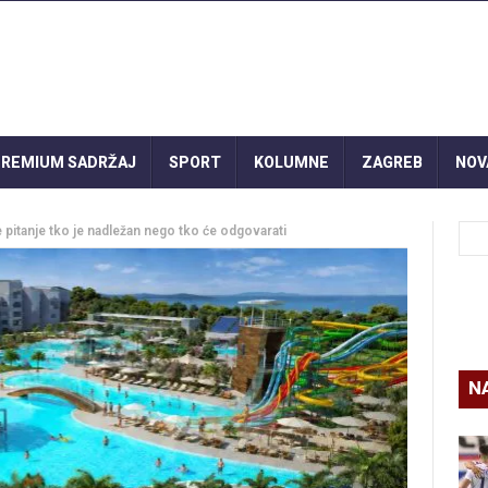
REMIUM SADRŽAJ
SPORT
KOLUMNE
ZAGREB
NOV
je pitanje tko je nadležan nego tko će odgovarati
N