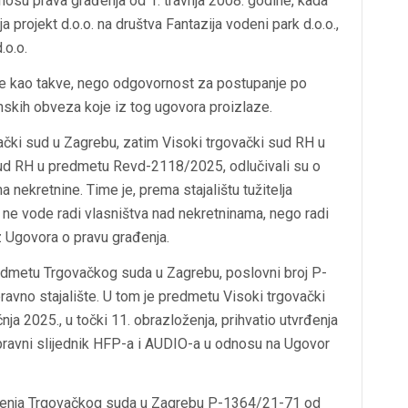
nosu prava građenja od 1. travnja 2008. godine, kada
 projekt d.o.o. na društva Fantazija vodeni park d.o.o.,
.o.o.
ne kao takve, nego odgovornost za postupanje po
skih obveza koje iz tog ugovora proizlaze.
čki sud u Zagrebu, zatim Visoki trgovački sud RH u
sud RH u predmetu
Revd-2118/2025
, odlučivali su o
a nekretnine. Time je, prema stajalištu tužitelja
 ne vode radi vlasništva nad nekretninama, nego radi
 Ugovora o pravu građenja.
edmetu Trgovačkog suda u Zagrebu, poslovni broj
P-
ravno stajalište. U tom je predmetu Visoki trgovački
nja 2025.
, u točki 11. obrazloženja, prihvatio utvrđenja
ravni slijednik HFP-a i AUDIO-a u odnosu na Ugovor
ješenja Trgovačkog suda u Zagrebu
P-1364/21-71 od