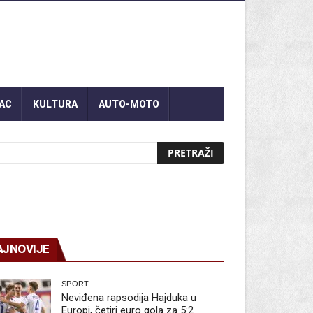
AC
KULTURA
AUTO-MOTO
AJNOVIJE
SPORT
Neviđena rapsodija Hajduka u
Europi, četiri euro gola za 5:2