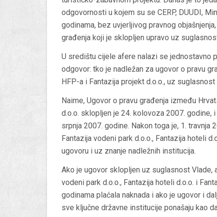
odgovornosti u kojem su se CERP, DUUDI, Min
godinama, bez uvjerljivog pravnog objašnjenja
građenja koji je sklopljen upravo uz suglasno
U središtu cijele afere nalazi se jednostavno p
odgovor:
tko je nadležan za ugovor o pravu gr
HFP-a i Fantazija projekt d.o.o., uz suglasnos
Naime, Ugovor o pravu građenja između Hrvatsk
d.o.o. sklopljen je 24. kolovoza 2007. godine,
srpnja 2007. godine. Nakon toga je, 1. travnja
Fantazija vodeni park d.o.o., Fantazija hoteli d
ugovoru i uz znanje nadležnih institucija.
Ako je ugovor sklopljen uz suglasnost Vlade, 
vodeni park d.o.o., Fantazija hoteli d.o.o. i Fa
godinama plaćala naknada i ako je ugovor i dalj
sve ključne državne institucije ponašaju kao d