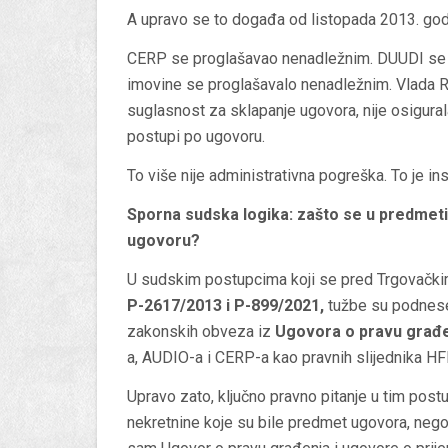
A upravo se to događa od listopada 2013. god
CERP se proglašavao nenadležnim. DUUDI se 
imovine se proglašavalo nenadležnim. Vlada RH,
suglasnost za sklapanje ugovora, nije osigura
postupi po ugovoru.
To više nije administrativna pogreška. To je in
Sporna sudska logika: zašto se u predmet
ugovoru?
U sudskim postupcima koji se pred Trgovačk
P-2617/2013 i P-899/2021
,
tužbe su podnesen
zakonskih obveza iz
Ugovora o pravu građ
a, AUDIO-a i CERP-a kao pravnih slijednika H
Upravo zato, ključno pravno pitanje u tim post
nekretnine koje su bile predmet ugovora, nego