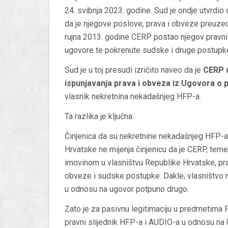
24. svibnja 2023. godine
. Sud je ondje utvrdio
da je njegove poslove, prava i obveze preuze
rujna 2013. godine CERP postao njegov pravni 
ugovore te pokrenute sudske i druge postupk
Sud je u toj presudi izričito naveo da je
CERP u
ispunjavanja prava i obveza iz Ugovora o 
vlasnik nekretnina nekadašnjeg HFP-a.
Ta razlika je ključna.
Činjenica da su nekretnine nekadašnjeg HFP-a
Hrvatske ne mijenja činjenicu da je CERP, teme
imovinom u vlasništvu Republike Hrvatske, pra
obveze i sudske postupke. Dakle, vlasništvo n
u odnosu na ugovor potpuno drugo.
Zato je za pasivnu legitimaciju u predmetima
pravni slijednik HFP-a i AUDIO-a u odnosu n