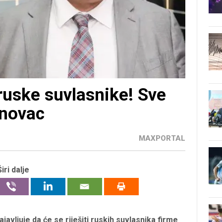
ruske suvlasnike! Sve
jnovac
MAXPORTAL
Širi dalje
javljuje da će se riješiti ruskih suvlasnika firme