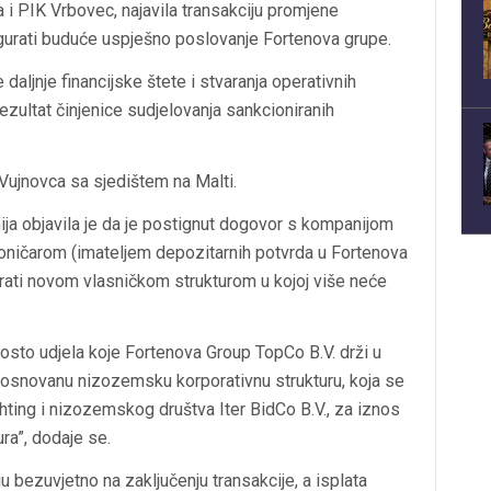
 i PIK Vrbovec, najavila transakciju promjene
osigurati buduće uspješno poslovanje Fortenova grupe.
daljnje financijske štete i stvaranja operativnih
ezultat činjenice sudjelovanja sankcioniranih
Vujnovca sa sjedištem na Malti.
ja objavila je da je postignut dogovor s kompanijom
oničarom (imateljem depozitarnih potvrda u Fortenova
irati novom vlasničkom strukturom u kojoj više neće
osto udjela koje Fortenova Group TopCo B.V. drži u
osnovanu nizozemsku korporativnu strukturu, koja se
ting i nizozemskog društva Iter BidCo B.V., za iznos
ra”, dodaje se.
ju bezuvjetno na zaključenju transakcije, a isplata