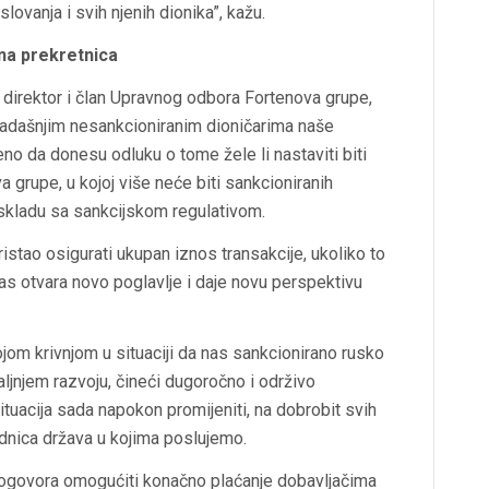
ovanja i svih njenih dionika”, kažu.
na prekretnica
 direktor i član Upravnog odbora Fortenova grupe,
adašnjim nesankcioniranim dioničarima naše
o da donesu odluku o tome žele li nastaviti biti
a grupe, u kojoj više neće biti sankcioniranih
u skladu sa sankcijskom regulativom.
stao osigurati ukupan iznos transakcije, ukoliko to
nas otvara novo poglavlje i daje novu perspektivu
jom krivnjom u situaciji da nas sankcionirano rusko
aljnjem razvoju, čineći dugoročno i održivo
ituacija sada napokon promijeniti, na dobrobit svih
jednica država u kojima poslujemo.
dogovora omogućiti konačno plaćanje dobavljačima