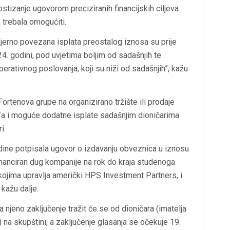
stizanje ugovorom preciziranih financijskih ciljeva
 trebala omogućiti.
zmjerno povezana isplata preostalog iznosa su prije
4. godini, pod uvjetima boljim od sadašnjih te
erativnog poslovanja, koji su niži od sadašnjih”, kažu
ortenova grupe na organizirano tržište ili prodaje
đa i moguće dodatne isplate sadašnjim dioničarima
i.
dine potpisala ugovor o izdavanju obveznica u iznosu
financiran dug kompanije na rok do kraja studenoga
 kojima upravlja američki HPS Investment Partners, i
 kažu dalje.
 njeno zaključenje tražit će se od dioničara (imatelja
na skupštini, a zaključenje glasanja se očekuje 19.