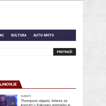
AC
KULTURA
AUTO-MOTO
AJNOVIJE
VIJESTI
Thompson objavio: Interes za
koncert u Vukovaru premašio je