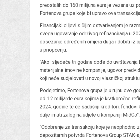
preostalih do 160 milijuna eura je vezana uz po
Fortenova grupe koje bi upravo ova transakcija
Financijski ciljevi s čijim ostvarivanjem je ra
svega ugovaranje održivog refinanciranja u 202
dosezanje određenih omjera duga i dobiti iz op
u priopćenju.
“Ako sljedeće tri godine dođe do uvrštavanja F
materijalne imovine kompanije, ugovor predvi
koji neće sudjelovati u novoj vlasničkoj struktur
Podsjetimo, Fortenova grupa je u rujnu ove go
od 1.2 milijarde eura kojima je kratkoročno re
2024. godine te će sadašnji kreditori, fondovi
dalje imati zalog na udjele u kompaniji MidCo”,
“Odobrenje za transakciju koje je neophodno za
depozitarnih potvrda Fortenova Group STAK-a) 