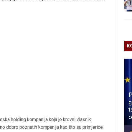
K
P
g
t
o
ska holding kompanija koja je krovni vlasnik
osno dobro poznatih kompanija kao što su primjerice