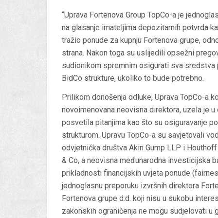
“Uprava Fortenova Group TopCo-a je jednoglasno
na glasanje imateljima depozitarnih potvrda k
tražio ponude za kupnju Fortenova grupe, odnos
strana. Nakon toga su uslijedili opsežni preg
sudionikom spremnim osigurati sva sredstva p
BidCo strukture, ukoliko to bude potrebno.
Prilikom donošenja odluke, Uprava TopCo-a koj
novoimenovana neovisna direktora, uzela je u 
posvetila pitanjima kao što su osiguravanje p
strukturom. Upravu TopCo-a su savjetovali vodeći
odvjetnička društva Akin Gump LLP i Houthoff 
& Co, a neovisna međunarodna investicijska ba
prikladnosti financijskih uvjeta ponude (fairn
jednoglasnu preporuku izvršnih direktora Fort
Fortenova grupe d.d. koji nisu u sukobu inte
zakonskih ograničenja ne mogu sudjelovati u gla