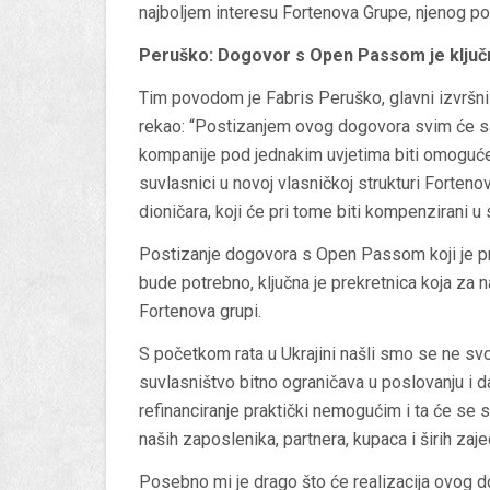
najboljem interesu Fortenova Grupe, njenog posl
Peruško: Dogovor s Open Passom je ključ
Tim povodom je Fabris Peruško, glavni izvršni
rekao: “Postizanjem ovog dogovora svim će s
kompanije pod jednakim uvjetima biti omogućen
suvlasnici u novoj vlasničkoj strukturi Fortenov
dioničara, koji će pri tome biti kompenzirani 
Postizanje dogovora s Open Passom koji je pri
bude potrebno, ključna je prekretnica koja za 
Fortenova grupi.
S početkom rata u Ukrajini našli smo se ne svo
suvlasništvo bitno ograničava u poslovanju i d
refinanciranje praktički nemogućim i ta će se s
naših zaposlenika, partnera, kupaca i širih za
Posebno mi je drago što će realizacija ovog 