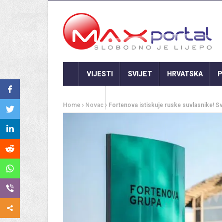
VIJESTI
SVIJET
HRVATSKA
P
GASTRO
Home
Novac
Fortenova istiskuje ruske suvlasnike! 