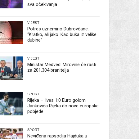
sva očekivanja
VIJESTI
Potres uznemirio Dubrovčane:
“Kratko, ali jako. Kao buka iz velike
dubine”
VIJESTI
Ministar Medved: Mirovine će rasti
za 201.304 branitelja
SPORT
Rijeka – Ilves 1:0 Euro golom
Jankovića Rijeka do nove europske
pobjede
SPORT
Neviđena rapsodija Hajduka u