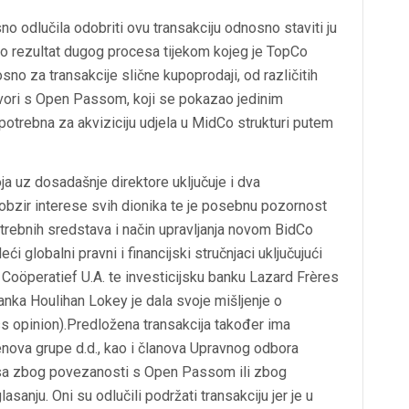
 odlučila odobriti ovu transakciju odnosno staviti ju
ao rezultat dugog procesa tijekom kojeg je TopCo
no za transakcije slične kupoprodaji, od različitih
ovori s Open Passom, koji se pokazao jedinim
otrebna za akviziciju udjela u MidCo strukturi putem
a uz dosadašnje direktore uključuje i dva
obzir interese svih dionika te je posebnu pozornost
otrebnih sredstava i način upravljanja novom BidCo
 globalni pravni i financijski stručnjaci uključujući
Coöperatief U.A. te investicijsku banku Lazard Frères
nka Houlihan Lokey je dala svoje mišljenje o
ess opinion).Predložena transakcija također ima
enova grupe d.d., kao i članova Upravnog odbora
resa zbog povezanosti s Open Passom ili zbog
sanju. Oni su odlučili podržati transakciju jer je u