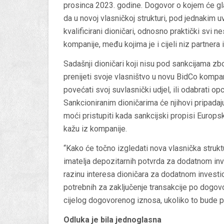
prosinca 2023. godine. Dogovor o kojem će glas
da u novoj vlasničkoj strukturi, pod jednakim 
kvalificirani dioničari, odnosno praktički svi n
kompanije, među kojima je i cijeli niz partnera
Sadašnji dioničari koji nisu pod sankcijama zb
prenijeti svoje vlasništvo u novu BidCo kompani
povećati svoj suvlasnički udjel, ili odabrati op
Sankcioniranim dioničarima će njihovi pripadaj
moći pristupiti kada sankcijski propisi Europsk
kažu iz kompanije.
“Kako će točno izgledati nova vlasnička strukt
imatelja depozitarnih potvrda za dodatnom inv
razinu interesa dioničara za dodatnom investi
potrebnih za zaključenje transakcije po dogovo
cijelog dogovorenog iznosa, ukoliko to bude p
Odluka je bila jednoglasna