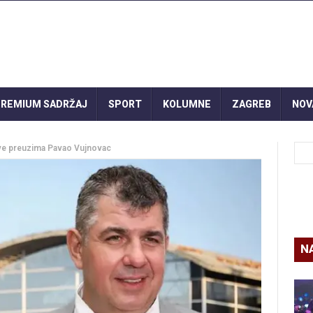
REMIUM SADRŽAJ
SPORT
KOLUMNE
ZAGREB
NOV
Sve preuzima Pavao Vujnovac
N