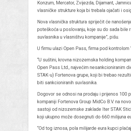
Konzum, Mercator, Zvijezda, Dijamant, Jamnica
vlasničke strukture koja bi trebala ojačati i 
Nova vlasnička struktura spriječit će nanošenje 
poteškoća u poslovanju, koje su do sada bile r
suvlasnika u vlasništvu kompanije”, pišu.
U firmu ulazi Open Pass, firma pod kontrolom 
“U suštini, krovna nizozemska holding kompani
Open Pass Ltd., najvećim nesankcioniranim di
STAK-u) Fortenova grupe, koji bi trebao rezult
biti sankcioniranih suvlasnika.
Dogovor se odnosi na prodaju i prijenos 100 p
kompaniji Fortenova Group MidCo B.V. na novo
sastoji od nizozemske zaklade Iter STAK Stich
koji ukupno može dosegnuti do 660 milijuna eu
“Od tog iznosa, pola milijarde eura kupci plaća