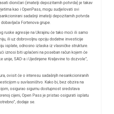
ati dioničari (imatelji depozitarnih potvrda) je takav
uvjetima kao i OpenPass, mogu sudjelovati svi
esankcionirani sadašnji imatelji depozitarnih potvrda
 i dobavljača Fortenova grupe.
og ruske agresije na Ukrajinu će tako moći ili samo
ju, ili uz dobrovoljnu opciju dodatne investicije
ciju isplate, odnosno izlaska iz vlasničke strukture.
ući iznosi biti uplaćeni na poseban račun kojem će
e unije, SAD-a i Ujedinjene Kraljevine to dozvole”,
ura, ovisit će o interesu sadašnjih nesankcioniranih
esticijom u suvlasništvo. Kako bi, bez obzira na
cijom, osigurao sigurnu dostupnost sredstava
renoj cijeni, Open Pass je pristao osigurati isplatu
otrebno”, dodaje se.