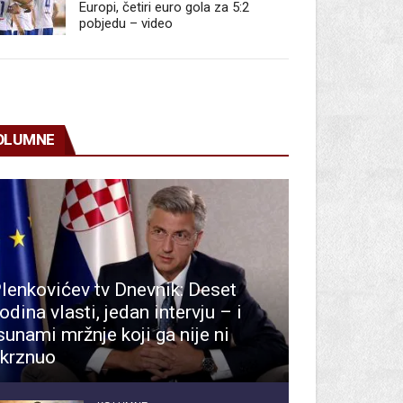
Europi, četiri euro gola za 5:2
pobjedu – video
OLUMNE
lenkovićev tv Dnevnik: Deset
odina vlasti, jedan intervju – i
sunami mržnje koji ga nije ni
krznuo