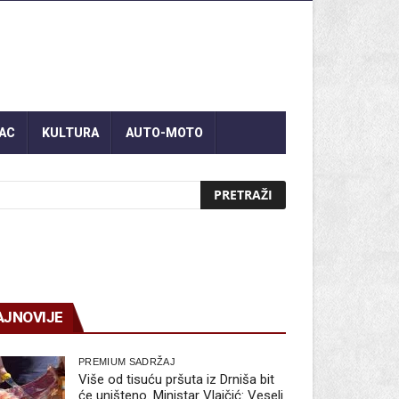
AC
KULTURA
AUTO-MOTO
AJNOVIJE
PREMIUM SADRŽAJ
Više od tisuću pršuta iz Drniša bit
će uništeno. Ministar Vlajčić: Veseli