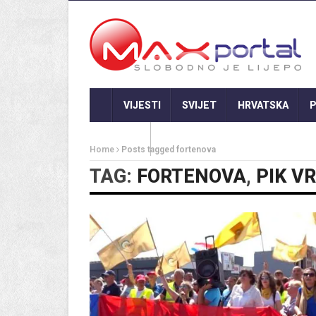
VIJESTI
SVIJET
HRVATSKA
P
GASTRO
Home
Posts tagged fortenova
TAG:
FORTENOVA
,
PIK V