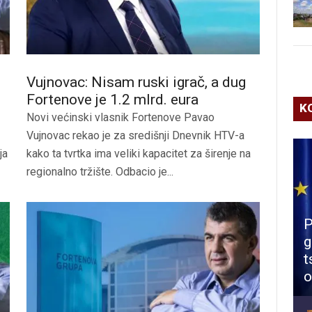
Vujnovac: Nisam ruski igrač, a dug
Fortenove je 1.2 mlrd. eura
K
Novi većinski vlasnik Fortenove Pavao
Vujnovac rekao je za središnji Dnevnik HTV-a
ja
kako ta tvrtka ima veliki kapacitet za širenje na
regionalno tržište. Odbacio je...
P
g
t
o