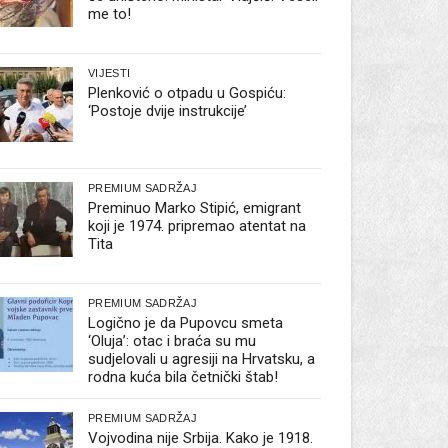
me to!
VIJESTI
Plenković o otpadu u Gospiću:
‘Postoje dvije instrukcije’
PREMIUM SADRŽAJ
Preminuo Marko Stipić, emigrant
koji je 1974. pripremao atentat na
Tita
PREMIUM SADRŽAJ
Logično je da Pupovcu smeta
‘Oluja’: otac i braća su mu
sudjelovali u agresiji na Hrvatsku, a
rodna kuća bila četnički štab!
PREMIUM SADRŽAJ
Vojvodina nije Srbija. Kako je 1918.