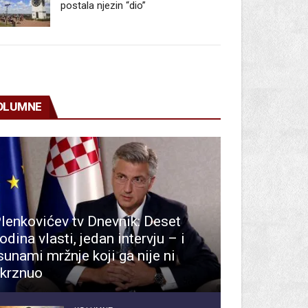
postala njezin “dio”
OLUMNE
lenkovićev tv Dnevnik: Deset
odina vlasti, jedan intervju – i
sunami mržnje koji ga nije ni
krznuo