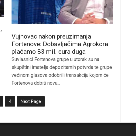
,
Vujnovac nakon preuzimanja
Fortenove: Dobavljačima Agrokora
plaćamo 83 mil. eura duga
Suvlasnici Fortenova grupe u utorak su na
skupštini imatelja depozitarnih potvrda te grupe
većinom glasova odobrili transakciju kojom će
Fortenova dobiti novu...
4
Next Page