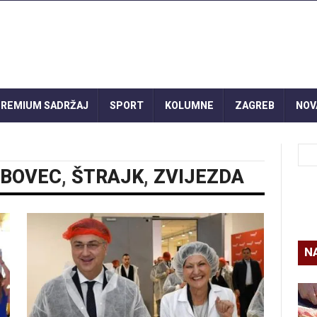
REMIUM SADRŽAJ
SPORT
KOLUMNE
ZAGREB
NOV
RBOVEC
,
ŠTRAJK
,
ZVIJEZDA
N