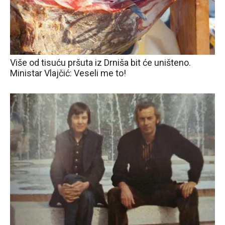
Više od tisuću pršuta iz Drniša bit će uništeno.
Ministar Vlajčić: Veseli me to!