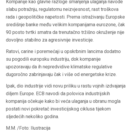
Kompanije kao glavne razloge smanjenja ulaganja navode
slabu potražnju, regulatornu neizvjesnost, rast troškova
rada i geopolitičke napetosti. Prema istraživanju Europske
središnje banke među velikim kompanijama eurozone, čak
90 posto tvrtki smatra da trenutačno tržišno okruženje nije
dovoljno stabilno za agresivnije investicije.
Ratovi, carine i poremećaji u opskrbnim lancima dodatno
su pogodili europsku industriju, dok kompanije
upozoravaju da ih nepredvidive klimatske regulative
dugoročno zabrinjavaju čak i više od energetske krize.
Ipak, dio industrije vidi novu priliku u rastu vojnih izdvajanja
diljem Europe. ECB navodi da polovica industrijskih
kompanija očekuje kako bi veća ulaganja u obranu mogla
postati novi pokretač investicijskog ciklusa tijekom
sljedećih nekoliko godina.
M.M. /Foto: Ilustracija