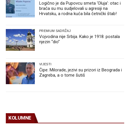
Logično je da Pupovcu smeta ‘Oluja’: otac i
braća su mu sudjelovali u agresiji na
Hrvatsku, a rodna kuća bila četnički štab!
PREMIUM SADRŽAJ
Vojvodina nije Srbija. Kako je 1918. postala
njezin “dio”
VIJESTI
Ćipe: Milorade, jezivi su prizori iz Beograda i
Zagreba, a o tome šutiš
KOLUMNE