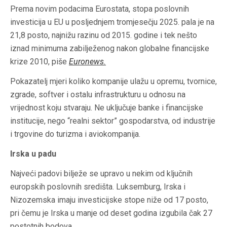
Prema novim podacima Eurostata, stopa poslovnih
investicija u EU u posljednjem tromjesečju 2025. pala je na
21,8 posto, najnižu razinu od 2015. godine i tek nešto
iznad minimuma zabilježenog nakon globalne financijske
krize 2010, piše
Euronews
.
Pokazatelj mjeri koliko kompanije ulažu u opremu, tvornice,
zgrade, softver i ostalu infrastrukturu u odnosu na
vrijednost koju stvaraju. Ne uključuje banke i financijske
institucije, nego “realni sektor” gospodarstva, od industrije
i trgovine do turizma i aviokompanija.
Irska u padu
Najveći padovi bilježe se upravo u nekim od ključnih
europskih poslovnih središta. Luksemburg, Irska i
Nizozemska imaju investicijske stope niže od 17 posto,
pri čemu je Irska u manje od deset godina izgubila čak 27
postotnih bodova.