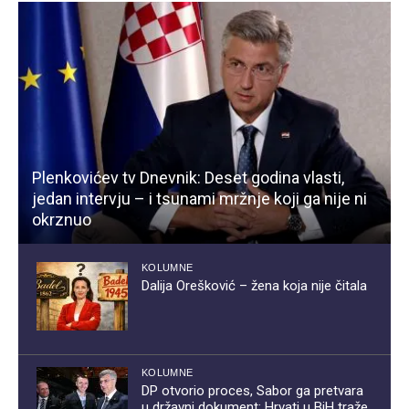
Plenkovićev tv Dnevnik: Deset godina vlasti,
jedan intervju – i tsunami mržnje koji ga nije ni
okrznuo
KOLUMNE
Dalija Orešković – žena koja nije čitala
KOLUMNE
DP otvorio proces, Sabor ga pretvara
u državni dokument: Hrvati u BiH traže