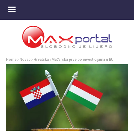
Home
Novac
Hrvatska i Mađarska prve po investicijama u EU