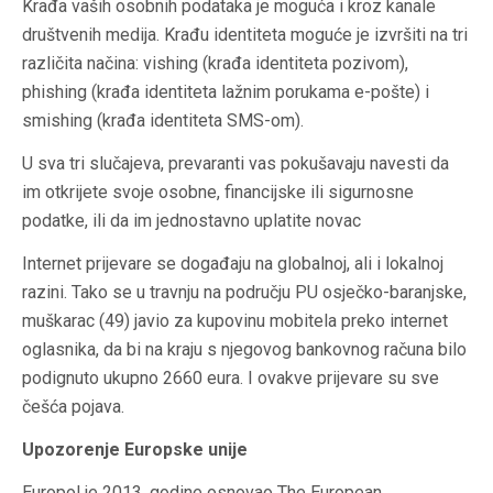
Krađa vaših osobnih podataka je moguća i kroz kanale
društvenih medija. Krađu identiteta moguće je izvršiti na tri
različita načina: vishing (krađa identiteta pozivom),
phishing (krađa identiteta lažnim porukama e-pošte) i
smishing (krađa identiteta SMS-om).
U sva tri slučajeva, prevaranti vas pokušavaju navesti da
im otkrijete svoje osobne, financijske ili sigurnosne
podatke, ili da im jednostavno uplatite novac
Internet prijevare se događaju na globalnoj, ali i lokalnoj
razini. Tako se u travnju na području PU osječko-baranjske,
muškarac (49) javio za kupovinu mobitela preko internet
oglasnika, da bi na kraju s njegovog bankovnog računa bilo
podignuto ukupno 2660 eura. I ovakve prijevare su sve
češća pojava.
Upozorenje Europske unije
Europol je 2013. godine osnovao The European