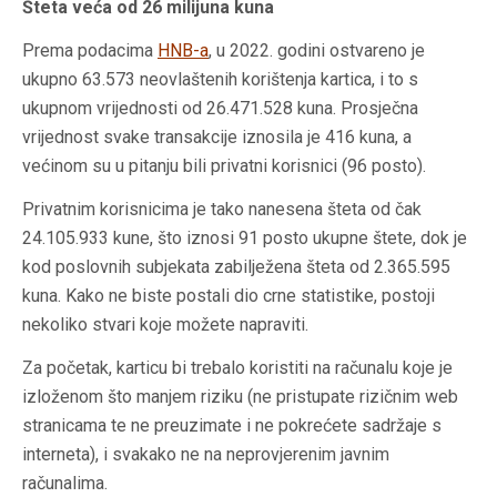
Šteta veća od 26 milijuna kuna
Prema podacima
HNB-a
, u 2022. godini ostvareno je
ukupno 63.573 neovlaštenih korištenja kartica, i to s
ukupnom vrijednosti od 26.471.528 kuna. Prosječna
vrijednost svake transakcije iznosila je 416 kuna, a
većinom su u pitanju bili privatni korisnici (96 posto).
Privatnim korisnicima je tako nanesena šteta od čak
24.105.933 kune, što iznosi 91 posto ukupne štete, dok je
kod poslovnih subjekata zabilježena šteta od 2.365.595
kuna. Kako ne biste postali dio crne statistike, postoji
nekoliko stvari koje možete napraviti.
Za početak, karticu bi trebalo koristiti na računalu koje je
izloženom što manjem riziku (ne pristupate rizičnim web
stranicama te ne preuzimate i ne pokrećete sadržaje s
interneta), i svakako ne na neprovjerenim javnim
računalima.