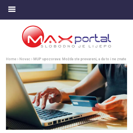
Home
Novac
MUP upozorava: Možda ste prevareni, a da to i ne znate