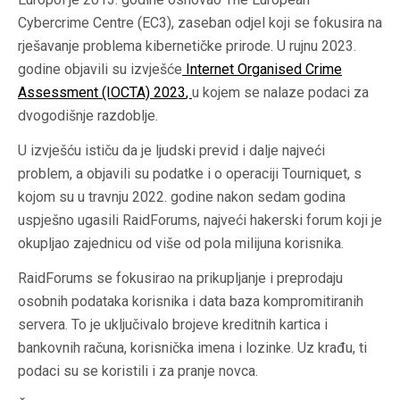
Cybercrime Centre (EC3), zaseban odjel koji se fokusira na
rješavanje problema kibernetičke prirode. U rujnu 2023.
godine objavili su izvješće
Internet Organised Crime
Assessment (IOCTA) 2023
,
u kojem se nalaze podaci za
dvogodišnje razdoblje.
U izvješću ističu da je ljudski previd i dalje najveći
problem, a objavili su podatke i o operaciji Tourniquet, s
kojom su u travnju 2022. godine nakon sedam godina
uspješno ugasili RaidForums, najveći hakerski forum koji je
okupljao zajednicu od više od pola milijuna korisnika.
RaidForums se fokusirao na prikupljanje i preprodaju
osobnih podataka korisnika i data baza kompromitiranih
servera. To je uključivalo brojeve kreditnih kartica i
bankovnih računa, korisnička imena i lozinke. Uz krađu, ti
podaci su se koristili i za pranje novca.