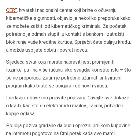
CERT
,
hrvatski nacionalni centar koji brine o očuvanju
kibernetičke sigurnosti, objavio je nekoliko preporuka kako
se možete zaštiti od kibernetičkog kriminala. Za početak,
potrebno je odmah stupiti u kontakt s bankom i zatražiti
blokiranje vaše kreditne kartice. Spriječit ćete daljnju krađu,
a možda uspijete dobiti i povrat novca.
Sljedeća stvar koju morate napraviti jest promijeniti
lozinke, pa i na više računa, ako svugdje koristite istu – što
se ne preporuča. Zatim je potrebno ažurirati antivirusni
program kako biste se osigurali od novih virusa.
I na kraju, obavezno prijavite prijevaru. Čuvajte sve dokaze
o krađi, kao što su elektronički mailovi, računi, potvrde i
kopije oglasa.
Policija poziva građane da budu oprezni prilikom kupovine
na internetu pogotovo na Crni petak kada sve mami