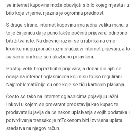
se internet kupovina može obavljati s bilo kojeg mjesta i u
bilo koje vrijeme, njezina je ogromna prednost.
S druge strane, internet kupovina ima jednu veliku manu, a
to je činjenica da je puno lakše počiniti prijevaru, odnosno
biti žrtva iste. Na dnevnoj razini se u rubrikama crne
kronike mogu pronaći razni slučajevi internet prijevara, a to
su samo oni koje su i službeno prijavljeni.
Postoji velik broj različitih prijevara, a dobar dio njih se
odvija na internet oglasnicima koji nisu toliko regulirani.
Najproblematičnije su one koje se tiču kartičnih plaćanja.
Često se tako na internet oglasnicima pojavljuju lažni
linkovi u kojem se prevarant predstavlja kao kupac te
prodavatelju javlja da će nakon upisivanja svojih podataka i
potvrđivanja transakcije mTokenom biti izvršena uplata
sredstva na njegov račun.