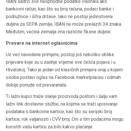
IBAN sadrži sve neophodne podatke vlasnika ako
bankovni račun, kao što su broj računa, podaci banke i
podružnice i šifra države. Iako ne postoji jedinstvena
duljina za SEPA zemlje, IBAN ne može prelaziti 34 znaka.
Međutim, većina zemalja ima različite fiksne duljine.
Prevare na internet oglasnicima
Uz već navedene primjere, postoji još nekoliko oblika
prijevare koje su u zadnje vrijeme sve češća pojava i u
Hrvatskoj. Tako je jedan od klasičnih primjera onaj u kojem
osoba postavi oglas na Facebook marketplaceu i odmah
dobije ponude od prevaranata.
Ti lažni kupci traže slanje proizvoda poštom i šalju vam
lažni link dostavne službe, na kojima se traži upisivanje
podataka s bankovne kartice, kao što su serijski broj
kartice, rok valjanosti i CVV broj. Oni s tim podacima mogu
koristiti vašu karticu za bilo kakvo plaćanje.