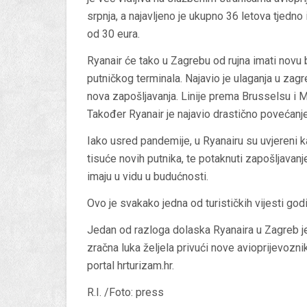
srpnja, a najavljeno je ukupno 36 letova tjedno
od 30 eura.
Ryanair će tako u Zagrebu od rujna imati novu
putničkog terminala. Najavio je ulaganja u zagr
nova zapošljavanja. Linije prema Brusselsu i Mi
Također Ryanair je najavio drastično povećanje 
Iako usred pandemije, u Ryanairu su uvjereni k
tisuće novih putnika, te potaknuti zapošljavanj
imaju u vidu u budućnosti.
Ovo je svakako jedna od turističkih vijesti god
Jedan od razloga dolaska Ryanaira u Zagreb je
zračna luka željela privući nove avioprijevozni
portal hrturizam.hr.
R.I. /Foto: press