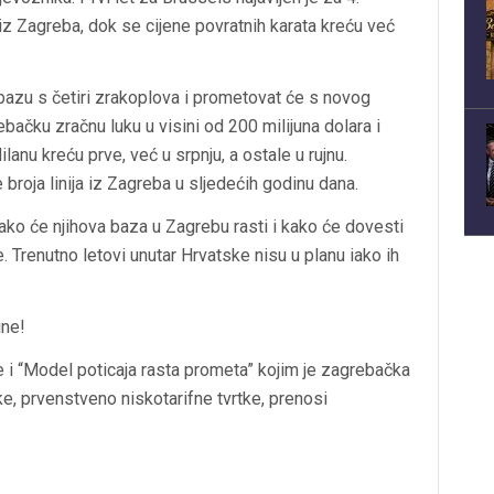
 iz Zagreba, dok se cijene povratnih karata kreću već
 bazu s četiri zrakoplova i prometovat će s novog
ebačku zračnu luku u visini od 200 milijuna dolara i
lanu kreću prve, već u srpnju, a ostale u rujnu.
broja linija iz Zagreba u sljedećih godinu dana.
ako će njihova baza u Zagrebu rasti i kako će dovesti
e. Trenutno letovi unutar Hrvatske nisu u planu iako ih
ine!
 i “Model poticaja rasta prometa” kojim je zagrebačka
ke, prvenstveno niskotarifne tvrtke, prenosi