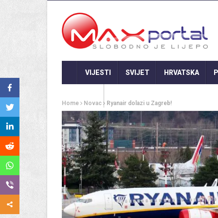
VIJESTI
SVIJET
HRVATSKA
P
GASTRO
Home
Novac
Ryanair dolazi u Zagreb!