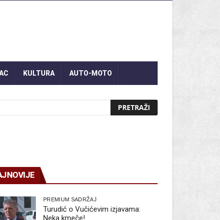
AC
KULTURA
AUTO-MOTO
AJNOVIJE
PREMIUM SADRŽAJ
Turudić o Vučićevim izjavama:
Neka kmeče!