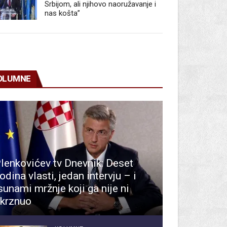
Srbijom, ali njihovo naoružavanje i
nas košta”
OLUMNE
lenkovićev tv Dnevnik: Deset
odina vlasti, jedan intervju – i
sunami mržnje koji ga nije ni
krznuo