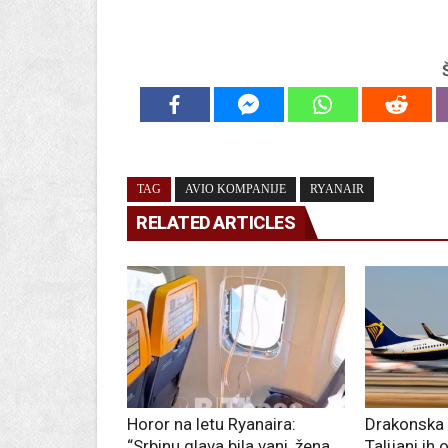
TAG
AVIO KOMPANIJE
RYANAIR
RELATED ARTICLES
Horor na letu Ryanaira:
Drakonska 
“Srbinu glava bila vani, žena
Talijani ih