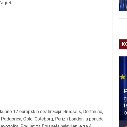
Zagreb.
K
P
g
t
ukupno 12 europskih destinacija: Brussels, Dortmund,
o
 Podgorica, Oslo, Göteborg, Pariz i London, a ponuda
evoznika. Prvi let za Brussels najavljen je za 4.