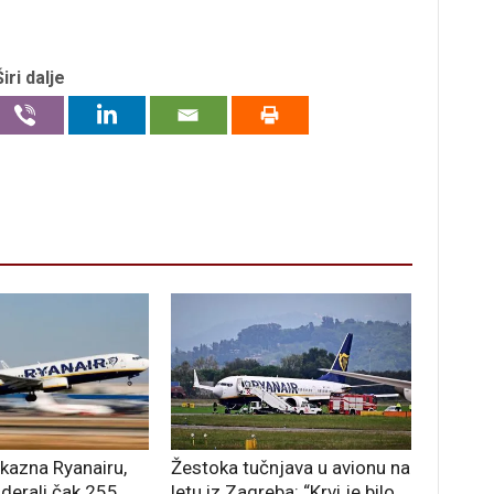
Širi dalje
kazna Ryanairu,
Žestoka tučnjava u avionu na
 oderali čak 255
letu iz Zagreba: “Krvi je bilo