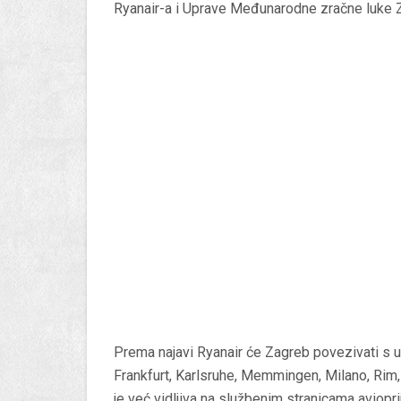
Ryanair-a i Uprave Međunarodne zračne luke 
Prema najavi Ryanair će Zagreb povezivati s 
Frankfurt, Karlsruhe, Memmingen, Milano, Rim,
je već vidljiva na službenim stranicama avioprij