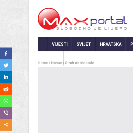
VIJESTI
SVIJET
HRVATSKA
P
GASTRO
Home
Novac
Strah od slobode