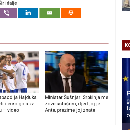
Širi dalje
K
P
apsodija Hajduka
Ministar Šušnjar: Srpkinja me
g
etiri euro gola za
zove ustašom, djed joj je
t
u – video
Ante, prezime joj znate
o