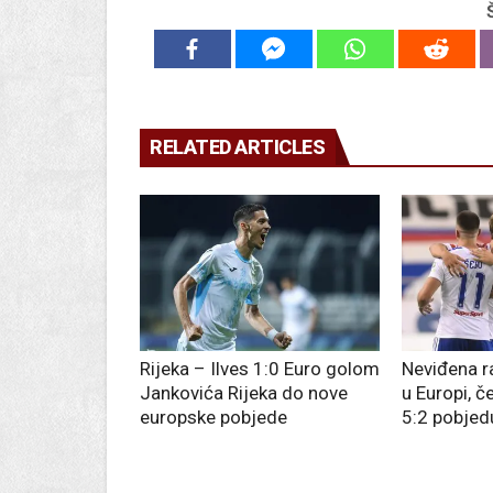
RELATED ARTICLES
Rijeka – Ilves 1:0 Euro golom
Neviđena r
Jankovića Rijeka do nove
u Europi, č
europske pobjede
5:2 pobjed