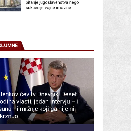
pitanje jugoslavenstva nego
sukcesije vojne imovine
OLUMNE
lenkovićev tv Dnevnik: Deset
odina vlasti, jedan intervju – i
sunami mržnje koji ga nije ni
krznuo