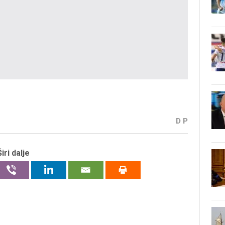
D P
Širi dalje