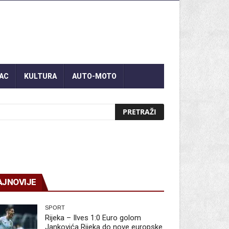
AC
KULTURA
AUTO-MOTO
AJNOVIJE
SPORT
Rijeka – Ilves 1:0 Euro golom
Jankovića Rijeka do nove europske