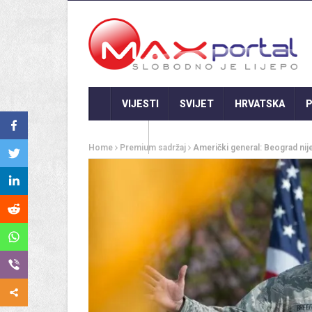
VIJESTI
SVIJET
HRVATSKA
P
GASTRO
Home
Premium sadržaj
Američki general: Beograd nije 