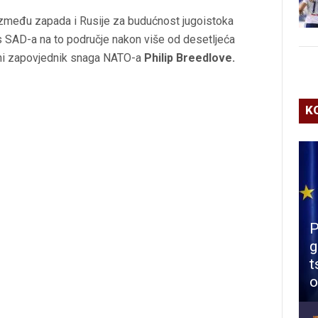
 između zapada i Rusije za budućnost jugoistoka
us SAD-a na to područje nakon više od desetljeća
ovni zapovjednik snaga NATO-a
Philip Breedlove.
K
P
g
t
o