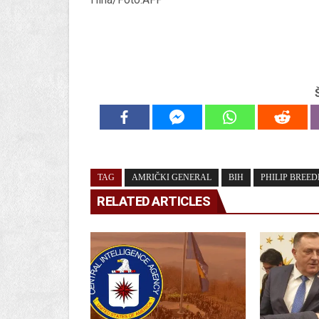
TAG
AMRIČKI GENERAL
BIH
PHILIP BREE
RELATED ARTICLES