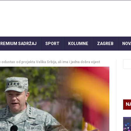
REMIUM SADRŽAJ
SPORT
KOLUMNE
ZAGREB
NOV
odustao od projekta Velika Srbija, ali ima i jedna dobra vijest
N