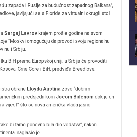
među zapada i Rusije za budućnost zapadnog Balkana”,
ove, javljajući se s Floride za virtualni okrugli stol
ova
Sergej Lavrov
krajem prošle godine na svom
 koje “Moskvi omogućuju da provodi svoju regionalnu
vinu i Srbiju.
tku BiH prema Europskoj uniji, a Srbija će provoditi
u Kosova, Crne Gore i BiH, predviđa Breedlove,
nistra obrane
Lloyda Austina
zove “dobrim
o s američkim predsjednikom
Joeom Bidenom
dok je on
bra vijest” što se nova američka vlada jasno
 kako bi tamo ponovno bila dio vodstva”, nakon
inenta, naglasio je.