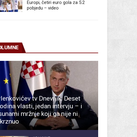
Europi, četiri euro gola za 5:2
pobjedu – video
OLUMNE
lenkovićev tv Dnevnik: Deset
odina vlasti, jedan intervju – i
sunami mržnje koji ga nije ni
krznuo