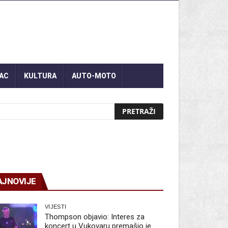
AC
KULTURA
AUTO-MOTO
AJNOVIJE
VIJESTI
Thompson objavio: Interes za
koncert u Vukovaru premašio je