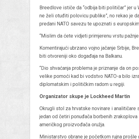
Breedlove ističe da “odbija biti političar” jer 
ne želi otuđiti polovicu publike”, no rekao je 
predani NATO savezu te upoznati s europskim
“Mislim da ćete vidjeti primjerenu vrstu pažnje
Komentirajući ubrzano vojno jačanje Srbije, B
biti otvoreniji oko događaja na Balkanu.
“Dio shvaćanja problema je priznanje da on post
velike pomoći kad bi vodstvo NATO-a bilo izrav
diplomatskim i političkim radom u regiji.
Organizator skupe je Lockheed Martin
Okrugli stol za hrvatske novinare i analitičar
jedan od četiri ponuđača borbenih zrakoplova 
američkog proizvođača oružja.
Ministarstvo obrane je početkom rujna prošle