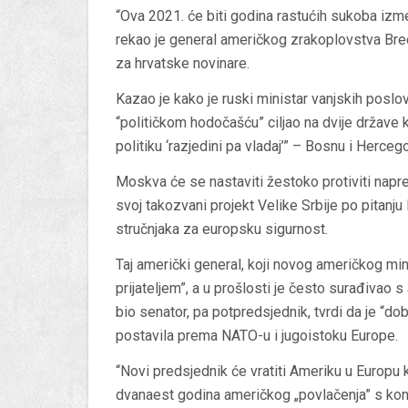
“Ova 2021. će biti godina rastućih sukoba iz
rekao je general američkog zrakoplovstva Breedl
za hrvatske novinare.
Kazao je kako je ruski ministar vanjskih posl
“političkom hodočašću” ciljao na dvije države
politiku ‘razjedini pa vladaj’” – Bosnu i Hercego
Moskva će se nastaviti žestoko protiviti napre
svoj takozvani projekt Velike Srbije po pitanj
stručnjaka za europsku sigurnost.
Taj američki general, koji novog američkog mi
prijateljem”, a u prošlosti je često surađiva
bio senator, pa potpredsjednik, tvrdi da je “do
postavila prema NATO-u i jugoistoku Europe.
“Novi predsjednik će vratiti Ameriku u Europu
dvanaest godina američkog „povlačenja” s kont