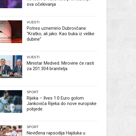
sva očekivanja
VIJESTI
Potres uznemirio Dubrovčane:
“Kratko, ali jako. Kao buka iz velike
dubine”
VIJESTI
Ministar Medved: Mirovine će rasti
za 201.304 branitelja
SPORT
Rijeka – Ilves 1:0 Euro golom
Jankovića Rijeka do nove europske
pobjede
SPORT
Neviđena rapsodija Hajduka u