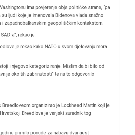
u Washingtonu ima povjerenje obje političke strane, “pa
da su ljudi koje je imenovala Bidenova vlada snažno
 i zapadnobalkanskim geopolitičkim kontekstom.
 SAD-a”, rekao je.
reedlove je rekao kako NATO u svom djelovanju mora
oji i njegovo kategoriziranje. Mislim da bi bilo od
nije oko tih zabrinutosti” te na to odgovorilo
e s Breedloveom organizirao je Lockheed Martin koji je
Hrvatskoj. Breedlove je vanjski suradnik tog
 godine primilo ponude za nabavu dvanaest