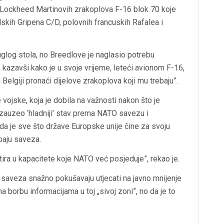
 Lockheed Martinovih zrakoplova F-16 blok 70 koje
skih Gripena C/D, polovnih francuskih Rafalea i
uglog stola, no Breedlove je naglasio potrebu
 kazavši kako je u svoje vrijeme, leteći avionom F-16,
Belgiji pronaći dijelove zrakoplova koji mu trebaju”.
vojske, koja je dobila na važnosti nakon što je
zauzeo ‘hladniji’ stav prema NATO savezu i
da je sve što države Europske unije čine za svoju
obaju saveza.
tira u kapacitete koje NATO već posjeduje”, rekao je.
g saveza snažno pokušavaju utjecati na javno mnijenje
 borbu informacijama u toj „sivoj zoni”, no da je to