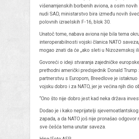
višenamjenskih borbenih aviona, a osim novih
nudi SAD, ministarstvo bira između novih šved
polovnih izraelskih F-16, blok 30.
Unatoč tome, nabava aviona nije bila tema okr
interoperabilnosti vojski članica NATO saveza,
mogao znati da će „ako sleti u Nizozemskoj ili 
Govoreći o ideji stvaranja zajedničke europske 
prethodni američki predsjednik Donald Trump 
partnerstvu s Europom, Breedlove je istaknuo 
vojsku dobro i za NATO, jer je većina njih dio 
“Ono što nije dobro jest kad neka država inves
Dodao je i kako neprijatelji sjevernoatlantsko
zapada, a da NATO još nije pronašao odgovor na
sve češća tema unutar saveza.
Hina/Foto:AFP