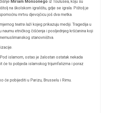
dišnje
Miriam Monsonego
iz Toulusea, koju su
ištolj na školskom igralištu, gdje se igrala. Pištolj je
 bespomoćnu mrtvu djevojčicu još dva metka.
cemjernog
teatra laži
kojeg prikazuju mediji. Tragedija u
i u naumu etničkog čišćenja i posljednjeg kršćanina koji
v nemuslimanskog stanovništva.
izacije.
e. Pod islamom, ostao je žalostan ostatak nekada
bit će to pobjeda islamskog trijumfalizma i poraz
ko će pobijediti u Parizu, Brusselu i Rimu.