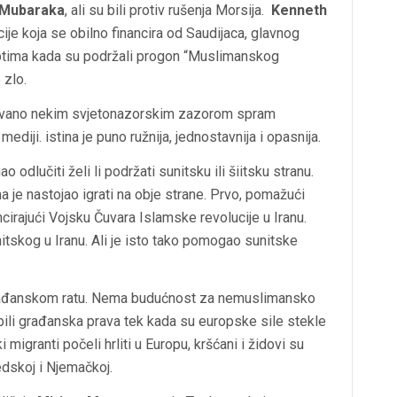
Mubaraka
, ali su bili protiv rušenja Morsija.
Kenneth
cije koja se obilno financira od Saudijaca, glavnog
optima kada su podržali progon “Muslimanskog
 zlo.
rokovano nekim svjetonazorskim zazorom spram
ediji. istina je puno ružnija, jednostavnija i opasnija.
dlučiti želi li podržati sunitsku ili šiitsku stranu.
ma je nastojao igrati na obje strane. Prvo, pomažući
ancirajući Vojsku Čuvara Islamske revolucije u Iranu.
itskog u Iranu. Ali je isto tako pomogao sunitske
građanskom ratu. Nema budućnost za nemuslimansko
bili građanska prava tek kada su europske sile stekle
igranti počeli hrliti u Europu, kršćani i židovi su
dskoj i Njemačkoj.