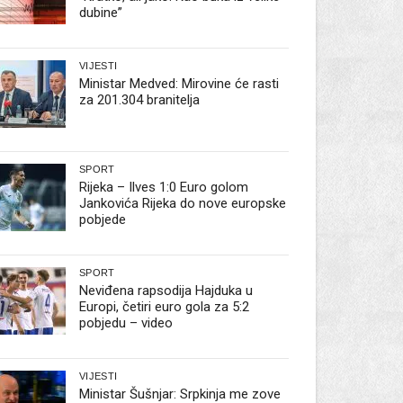
dubine”
VIJESTI
Ministar Medved: Mirovine će rasti
za 201.304 branitelja
SPORT
Rijeka – Ilves 1:0 Euro golom
Jankovića Rijeka do nove europske
pobjede
SPORT
Neviđena rapsodija Hajduka u
Europi, četiri euro gola za 5:2
pobjedu – video
VIJESTI
Ministar Šušnjar: Srpkinja me zove