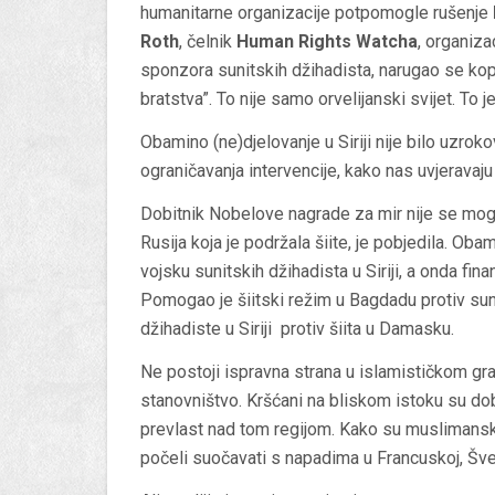
humanitarne organizacije potpomogle rušenje
Roth
, čelnik
Human Rights Watcha
, organiza
sponzora sunitskih džihadista, narugao se k
bratstva”. To nije samo orvelijanski svijet. To je
Obamino (ne)djelovanje u Siriji nije bilo uz
ograničavanja intervencije, kako nas uvjeravaju m
Dobitnik Nobelove nagrade za mir nije se mogao o
Rusija koja je podržala šiite, je pobjedila. Oba
vojsku sunitskih džihadista u Siriji, a onda fin
Pomogao je šiitski režim u Bagdadu protiv sun
džihadiste u Siriji protiv šiita u Damasku.
Ne postoji ispravna strana u islamističkom 
stanovništvo. Kršćani na bliskom istoku su do
prevlast nad tom regijom. Kako su muslimanski m
počeli suočavati s napadima u Francuskoj, Šve