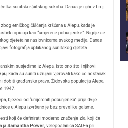
očetka sunitsko-šiitskog sukoba. Danas je njihov broj
i zbog etničkog čišćenja kršćana u Alepu, kada je
mistički opisuju kao “umjerene pobunjenike”. Nigdje se
anskog djeteta na naslovnicama svakog medija. Danas
javi fotografija uplakanog sunitskog djeteta
anskim susjedima iz Alepa, isto ono što i njihovi
epu
, kada su suniti uzrujani vjerovali kako će nestanak
ni dobiti građanska prava. Židovska populacija Alepa,
je 1947.
epa, bježeći od “umjerenih pobunjenika” prije dvije
dnice u Alepu izvršeno je bez prevelike galame.
jesti koji će definirati moderno značenje zla, koji će
a ja
Samantha Power
, veleposlanica SAD-a pri