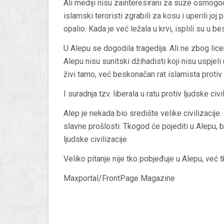
Ali mediji nisu zainteresirani za suze osmogo
islamski teroristi zgrabili za kosu i uperili joj p
opalio. Kada je već ležala u krvi, isplili su u
U Alepu se dogodila tragedija. Ali ne zbog li
Alepu nisu sunitski džihadisti koji nisu uspjel
živi tamo, već beskonačan rat islamista proti
I suradnja tzv. liberala u ratu protiv ljudske civil
Alep je nekada bio središte velike civilizacij
slavne prošlosti. Tkogod će pojediti u Alepu, 
ljudske civilizacije.
Veliko pitanje nije tko pobjeđuje u Alepu, već t
Maxportal/FrontPage Magazine