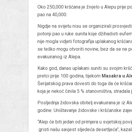
Oko 250,000 kršćana je živjelo u Alepu prije p
pao na 40,000.
Nigdje na svijetu nisu se organizirali prosvjed
potonji pao u ruke sunita koje džihadisti eufe
nije mogla vidjeti fotografija uplakanog kršć
se teško mogu otvoriti novine, bez da se ne po
evakuiranog iz Alepa.
Kako god, danas uplakani suniti su svojim kršć
pretci prije 100 godina, tijekom
Masakra u Al
Šerijatskog prava dovesti do toga da će kršća
koja je nekoć činila 5 % stanovništva, stradala 
Posljednja židovska obitelj evakuirana je iz Al
godine. Uništavanje židovske i kršćanske zaje
“Alep će biti jedan od primjera u svjetskoj povi
gristi našu savjest sljedeća desetljeća”, kazal