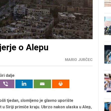
jerje o Alepu
MARIO JURČEC
Širi dalje
šli tjedan, slomljeno je glavno uporište
u Siriji primiče kraju. Ubrzo nakon ulaska u Alep,