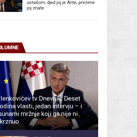
ustašom, djed joj je Ante, prezime
joj znate
OLUMNE
lenkovićev tv Dnevnik: Deset
odina vlasti, jedan intervju – i
sunami mržnje koji ga nije ni
krznuo