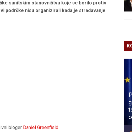
rške sunitskim stanovništvu koje se borilo protiv
ovi podrške nisu organizirali kada je stradavanje
K
P
g
t
o
tivni bloger
Daniel Greenfield
.