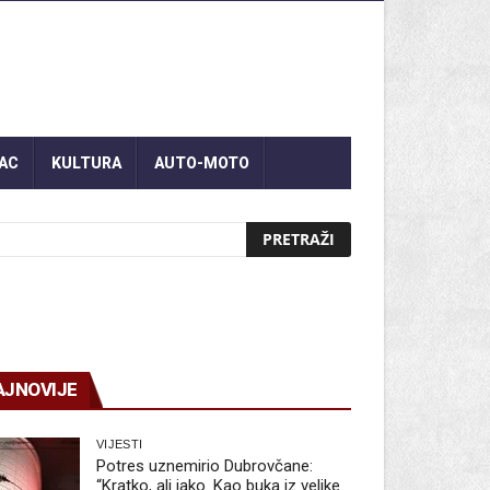
AC
KULTURA
AUTO-MOTO
AJNOVIJE
VIJESTI
Potres uznemirio Dubrovčane:
“Kratko, ali jako. Kao buka iz velike