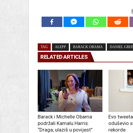
TAG
ALEPP
BARACK OBAMA
DANIEL GRE
RELATED ARTICLES
Barack i Michelle Obama
Evo tweeta
podržali Kamalu Harris:
oduševio sv
“Draga, ulaziš u povijest”
rekorde