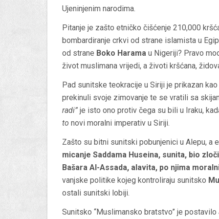
Ujeninjenim narodima.
Pitanje je zašto etničko čišćenje 210,000 krš
bombardiranje crkvi od strane islamista u Egip
od strane
Boko Harama
u Nigeriji? Pravo mod
život muslimana vrijedi, a životi kršćana, žido
Pad sunitske teokracije u Siriji je prikazan ka
prekinuli svoje zimovanje te se vratili sa skija
radi”
je isto ono protiv čega su bili u Iraku, ka
to
novi moralni imperativ u Siriji.
Zašto su bitni sunitski pobunjenici u Alepu, a 
micanje Saddama Huseina, sunita, bio zločin
Bašara Al-Assada, alavita, po njima moraln
vanjske politike kojeg kontroliraju sunitsko
Mu
ostali sunitski lobiji.
Sunitsko “Muslimansko bratstvo” je postavilo