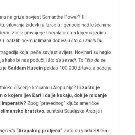
ćana ne grize savjest Samanthe Power? Ili
tu, silovanja židovki u Izraelu i genocid nad kršćanima
erno zlo je pravojerje liberala prema kojemu jedino
va i ostalih ne-muslimana dobivaju
što su zaslužili
.
o tragedija koja peče savjest svijeta. Novinari su naglo
nja kako bi nas podučili
što da se radi.
To
“što da se
da je
Saddam Husein
poklao 100 000 žrtava, a sada je
etničko čišćenje kršćana u Alepu nije?
Ili zašto je
 o kojem ljevičari i dalje kukaju, dok je micanje
i imperativ?
Zbog “pravednog” ključa američke
slimansko bratstvo
, sunitski Saudijska Arabija i
agendu “
Arapskog proljeća
“. Zato su vlada SAD-a i