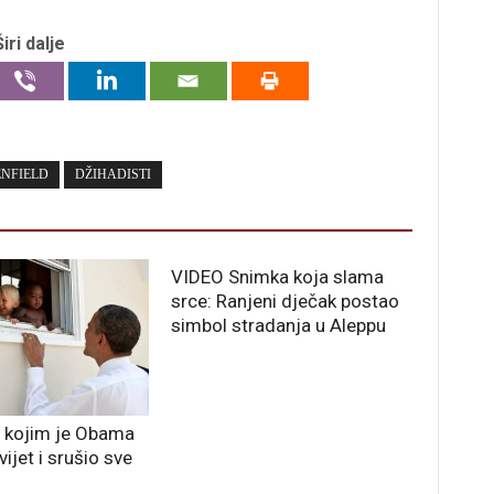
Širi dalje
ENFIELD
DŽIHADISTI
VIDEO Snimka koja slama
srce: Ranjeni dječak postao
simbol stradanja u Aleppu
 kojim je Obama
ijet i srušio sve