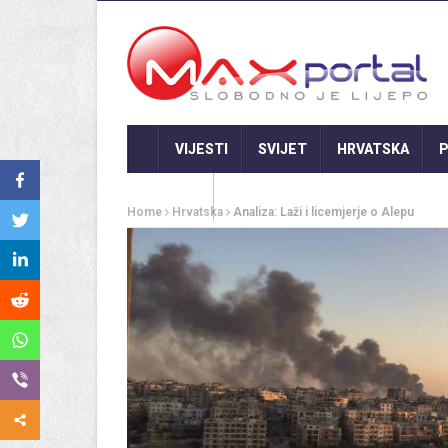
VIJESTI
SVIJET
HRVATSKA
P
GASTRO
Home
Hrvatska
Analiza: Laži i licemjerje o Alepu