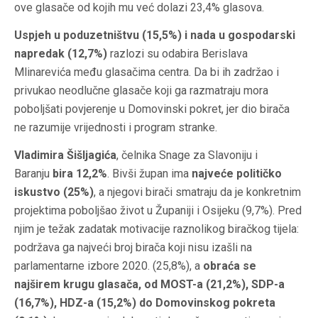
ove glasače od kojih mu već dolazi 23,4% glasova.
Uspjeh u poduzetništvu (15,5%) i nada u gospodarski
napredak (12,7%)
razlozi su odabira Berislava
Mlinarevića među glasačima centra. Da bi ih zadržao i
privukao neodlučne glasače koji ga razmatraju mora
poboljšati povjerenje u Domovinski pokret, jer dio birača
ne razumije vrijednosti i program stranke.
Vladimira Šišljagića
, čelnika Snage za Slavoniju i
Baranju
bira 12,2%
. Bivši župan ima
najveće političko
iskustvo (25%)
, a njegovi birači smatraju da je konkretnim
projektima poboljšao život u Županiji i Osijeku (9,7%). Pred
njim je težak zadatak motivacije raznolikog biračkog tijela:
podržava ga najveći broj birača koji nisu izašli na
parlamentarne izbore 2020. (25,8%), a
obraća se
najširem krugu glasača, od MOST-a (21,2%), SDP-a
(16,7%), HDZ-a (15,2%) do Domovinskog pokreta