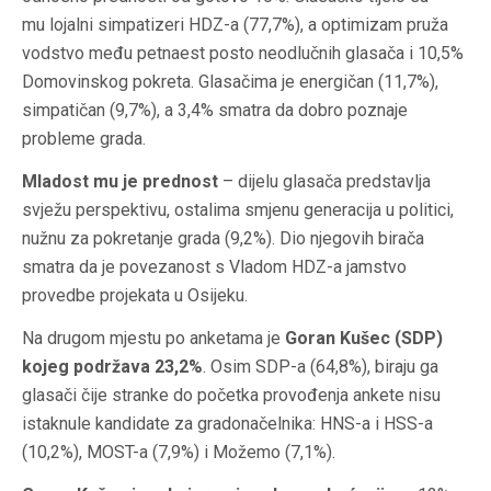
mu lojalni simpatizeri HDZ-a (77,7%), a optimizam pruža
vodstvo među petnaest posto neodlučnih glasača i 10,5%
Domovinskog pokreta. Glasačima je energičan (11,7%),
simpatičan (9,7%), a 3,4% smatra da dobro poznaje
probleme grada.
Mladost mu je prednost
– dijelu glasača predstavlja
svježu perspektivu, ostalima smjenu generacija u politici,
nužnu za pokretanje grada (9,2%). Dio njegovih birača
smatra da je povezanost s Vladom HDZ-a jamstvo
provedbe projekata u Osijeku.
Na drugom mjestu po anketama je
Goran Kušec (SDP)
kojeg podržava 23,2%
. Osim SDP-a (64,8%), biraju ga
glasači čije stranke do početka provođenja ankete nisu
istaknule kandidate za gradonačelnika: HNS-a i HSS-a
(10,2%), MOST-a (7,9%) i Možemo (7,1%).