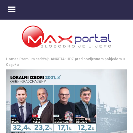
Home
Premium sadržaj
ANKETA: HDZ pred povijesnom pobjedom u
Osijeku