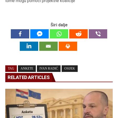
tome mogu pomoći projektne koalicije
Širi dalje
TAG
ANKETE
IVAN RADIĆ
OSIJEK
RELATED ARTICLES