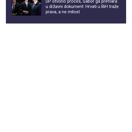
DP otvorio proces, Sabor ga pretvara
u državni dokument: Hrvati u BiH traže
prava, a ne milost