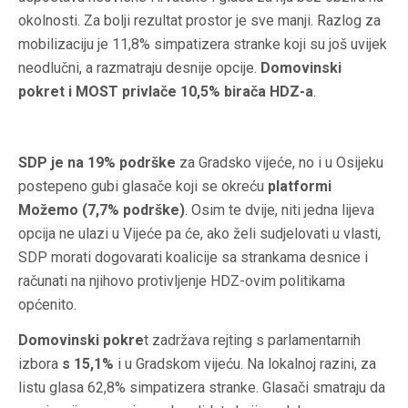
okolnosti. Za bolji rezultat prostor je sve manji. Razlog za
mobilizaciju je 11,8% simpatizera stranke koji su još uvijek
neodlučni, a razmatraju desnije opcije.
Domovinski
pokret i MOST privlače 10,5% birača HDZ-a
.
SDP je na 19% podrške
za Gradsko vijeće, no i u Osijeku
postepeno gubi glasače koji se okreću
platformi
Možemo (7,7% podrške)
. Osim te dvije, niti jedna lijeva
opcija ne ulazi u Vijeće pa će, ako želi sudjelovati u vlasti,
SDP morati dogovarati koalicije sa strankama desnice i
računati na njihovo protivljenje HDZ-ovim politikama
općenito.
Domovinski pokre
t zadržava rejting s parlamentarnih
izbora
s 15,1%
i u Gradskom vijeću. Na lokalnoj razini, za
listu glasa 62,8% simpatizera stranke. Glasači smatraju da