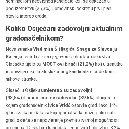
nominacijom neovisnog kandidata koji se dokazao u
poduzetništvu (25,3%) Domovinski pokret u prvi plan
stavlja interes grada.
Koliko Osiječani zadovoljni aktualnim
gradonačelnikom?
Nova stranka
Vladimira Šišljagića
,
Snaga za Slavoniju i
Baranju
temelji se na njegovom političkom iskustvu.
Glasačko tijelo su
MOST-ovi birači (21,2%)
koji u trenutku
ispitivanja nisu imali službenog kandidata s podrškom
njihove stranke.
Glasači u Osijeku
umjereno su zadovoljni
(43,8%)
ili
umjereno nezadovoljni (39,6%
) stanjem u
kojem gradonačelnik
Ivica Vrkić
ostavlja grad. Iako 14%
glasa za kandidata za kojeg smatra da može pokrenuti
grad, osjeća se nepovjerenje prema stvarnoj mogućnosti
promjena. 10,6% bira kandidata jer ne vidi bolji izbor, 3,2%