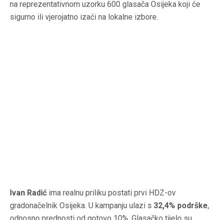
na reprezentativnom uzorku 600 glasača Osijeka koji će
sigurno ili vjerojatno izaći na lokalne izbore.
Ivan Radić
ima realnu priliku postati prvi HDZ-ov
gradonačelnik Osijeka. U kampanju ulazi s
32,4% podrške
,
odnosno prednosti od gotovo 10%. Glasačko tijelo su