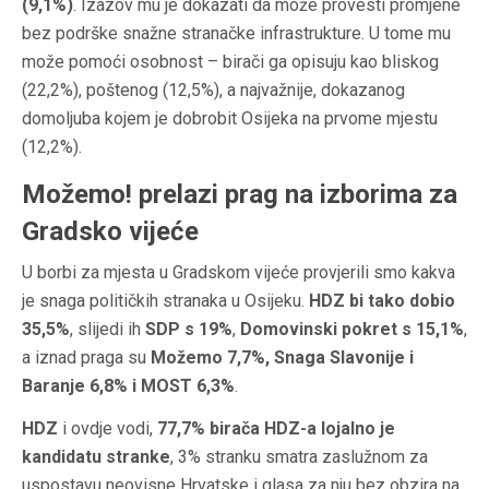
(9,1%)
. Izazov mu je dokazati da može provesti promjene
bez podrške snažne stranačke infrastrukture. U tome mu
može pomoći osobnost – birači ga opisuju kao bliskog
(22,2%), poštenog (12,5%), a najvažnije, dokazanog
domoljuba kojem je dobrobit Osijeka na prvome mjestu
(12,2%).
Možemo! prelazi prag na izborima za
Gradsko vijeće
U borbi za mjesta u Gradskom vijeće provjerili smo kakva
je snaga političkih stranaka u Osijeku.
HDZ bi tako dobio
35,5%
, slijedi ih
SDP s 19%
,
Domovinski pokret s 15,1%
,
a iznad praga su
Možemo 7,7%, Snaga Slavonije i
Baranje 6,8% i MOST 6,3%
.
HDZ
i ovdje vodi,
77,7% birača HDZ-a lojalno je
kandidatu stranke
, 3% stranku smatra zaslužnom za
uspostavu neovisne Hrvatske i glasa za nju bez obzira na