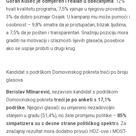
Goran Kušec je odmjeren i realan u obećanjima
: 12%
hvali kvalitetu programa, 7,5% vjeruje u njegovu provedbu,
3% da dobro poznaje Osijek. U kampanji mu može pomoći i
osobnost – 9,8% smatra da je pristupačan, blizak ljudima,
a 7,5% da je pošten i transparentan. Snažniju poziciju mora
graditi na motivaciji i izlaznosti lijevih glasača, posebice
ako se uspije probiti u drugi krug.
Kandidat s podrškom Domovinskog pokreta treći po broju
glasova
Berislav Mlinarević
, nezavisni kandidat s podrškom
Domovinskog pokreta
treći je po anketi s 17,1%
podrške
. Njegovi glasači su umjereno nezadovoljni
stanjem u gradu (51,4%), no žele promjenu politike –
85%
simpatizera su s desne strane političkog spektr
a. Za
značajniji rezultat mora dodatno privući HDZ-ove i MOST-