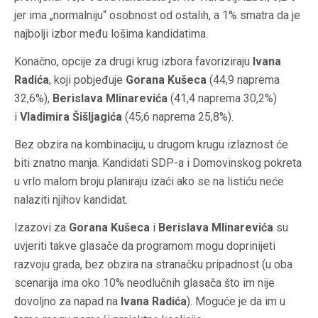
jer ima „normalniju“ osobnost od ostalih, a 1% smatra da je
najbolji izbor među lošima kandidatima.
Konačno, opcije za drugi krug izbora favoriziraju
Ivana
Radića
, koji pobjeđuje
Gorana Kušeca
(44,9 naprema
32,6%),
Berislava Mlinarevića
(41,4 naprema 30,2%)
i
Vladimira Šišljagića
(45,6 naprema 25,8%).
Bez obzira na kombinaciju, u drugom krugu izlaznost će
biti znatno manja. Kandidati SDP-a i Domovinskog pokreta
u vrlo malom broju planiraju izaći ako se na listiću neće
nalaziti njihov kandidat.
Izazovi za
Gorana Kušeca
i
Berislava Mlinarevića
su
uvjeriti takve glasače da programom mogu doprinijeti
razvoju grada, bez obzira na stranačku pripadnost (u oba
scenarija ima oko 10% neodlučnih glasača što im nije
dovoljno za napad na
Ivana Radića
). Moguće je da im u