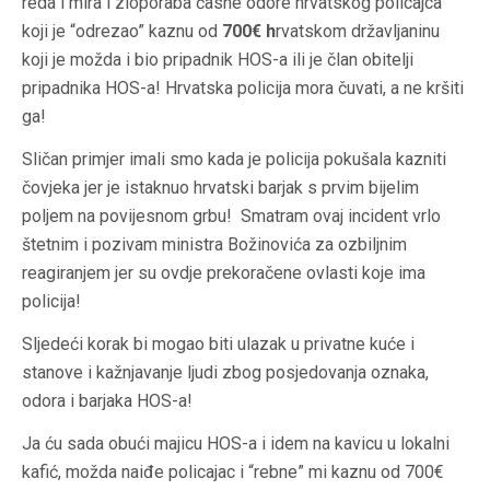
reda i mira i zloporaba časne odore hrvatskog policajca
koji je “odrezao” kaznu od
700
€
h
rvatskom državljaninu
koji je možda i bio pripadnik
HOS-a
ili je član obitelji
pripadnika
HOS-a
! Hrvatska policija mora čuvati, a ne kršiti
ga!
Sličan primjer imali smo kada je policija pokušala kazniti
čovjeka jer je istaknuo hrvatski barjak
s
prvim bijelim
poljem na povijesnom grbu! Smatram ovaj incident vrlo
štetnim i pozivam ministra Božinovića za ozbiljnim
reagiranjem jer su ovdje prekoračene ovlasti koje ima
policija!
Sljedeći korak bi mogao biti ulazak u privatne kuće i
stanove i kažnjavanje ljudi zbog posjedovanja oznaka,
odora i barjaka
HOS-a
!
Ja ću sada obući majicu
HOS-a
i idem na kavicu u lokalni
kafić, možda naiđe policajac i “rebne” mi kaznu od 700
€