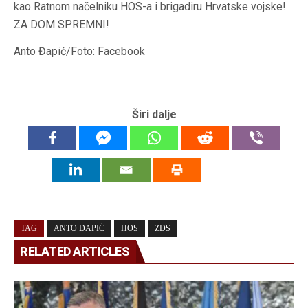
kao Ratnom načelniku
HOS-a
i brigadiru Hrvatske vojske!
ZA DOM SPREMNI!
Anto Đapić/Foto: Facebook
Širi dalje
TAG
ANTO ĐAPIĆ
HOS
ZDS
RELATED ARTICLES