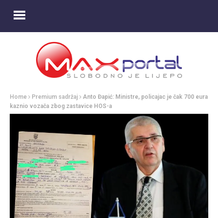
Home
Premium sadržaj
Anto Đapić: Ministre, policajac je čak 700 eura
kaznio vozača zbog zastavice HOS-a