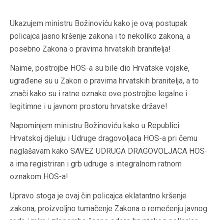
Ukazujem ministru Božinoviću kako je ovaj postupak
policajca jasno kršenje zakona i to nekoliko zakona, a
posebno Zakona o pravima hrvatskih branitelja!
Naime, postrojbe
HOS-a
su bile dio Hrvatske vojske,
ugrađene su u Zakon o pravima hrvatskih branitelja, a to
znači kako su i ratne oznake ove postrojbe legalne i
legitimne i u javnom prostoru hrvatske države!
Napominjem ministru Božinoviću kako u Republici
Hrvatskoj djeluju i Udruge dragovoljaca
HOS-a
pri čemu
naglašavam kako SAVEZ UDRUGA DRAGOVOLJACA
HOS-
a
ima registriran i grb udruge
s
integralnom ratnom
oznakom
HOS-a
!
Upravo stoga je ovaj čin policajca eklatantno kršenje
zakona, proizvoljno tumačenje Zakona o remećenju javnog