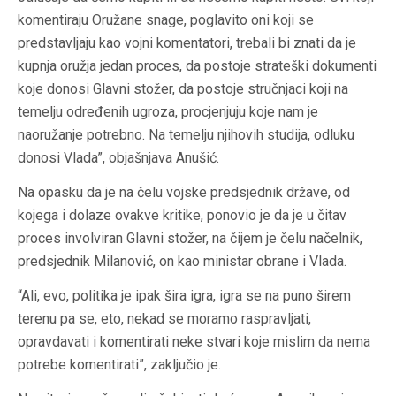
komentiraju Oružane snage, poglavito oni koji se
predstavljaju kao vojni komentatori, trebali bi znati da je
kupnja oružja jedan proces, da postoje strateški dokumenti
koje donosi Glavni stožer, da postoje stručnjaci koji na
temelju određenih ugroza, procjenjuju koje nam je
naoružanje potrebno. Na temelju njihovih studija, odluku
donosi Vlada”, objašnjava Anušić.
Na opasku da je na čelu vojske predsjednik države, od
kojega i dolaze ovakve kritike, ponovio je da je u čitav
proces involviran Glavni stožer, na čijem je čelu načelnik,
predsjednik Milanović, on kao ministar obrane i Vlada.
“Ali, evo, politika je ipak šira igra, igra se na puno širem
terenu pa se, eto, nekad se moramo raspravljati,
opravdavati i komentirati neke stvari koje mislim da nema
potrebe komentirati”, zaključio je.