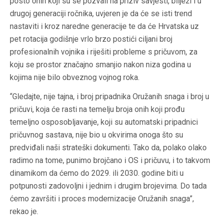
posto onih koji su se pozvali na priziv savjesti, bilježi i u
drugoj generaciji ročnika, uvjeren je da će se isti trend
nastaviti i kroz naredne generacije te da će Hrvatska uz
pet rotacija godišnje vrlo brzo postići ciljani broj
profesionalnih vojnika i riješiti probleme s pričuvom, za
koju se prostor značajno smanjio nakon niza godina u
kojima nije bilo obveznog vojnog roka.
“Gledajte, nije tajna, i broj pripadnika Oružanih snaga i broj u
pričuvi, koja će rasti na temelju broja onih koji prođu
temeljno osposobljavanje, koji su automatski pripadnici
pričuvnog sastava, nije bio u okvirima onoga što su
predviđali naši strateški dokumenti. Tako da, polako olako
radimo na tome, punimo brojčano i OS i pričuvu, i to takvom
dinamikom da ćemo do 2029. ili 2030. godine biti u
potpunosti zadovoljni i jednim i drugim brojevima. Do tada
ćemo završiti i proces modernizacije Oružanih snaga”,
rekao je.