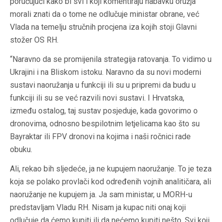
poručujući kako bi svi i koji komentiraju nabavku oružja
morali znati da o tome ne odlučuje ministar obrane, već
Vlada na temelju stručnih procjena iza kojih stoji Glavni
stožer OS RH.
“Naravno da se promijenila strategija ratovanja. To vidimo u
Ukrajini i na Bliskom istoku. Naravno da su novi moderni
sustavi naoružanja u funkciji ili su u pripremi da budu u
funkciji ili su se već razvili novi sustavi. I Hrvatska,
između ostalog, taj sustav posjeduje, kada govorimo o
dronovima, odnosno bespilotnim letjelicama kao što su
Bayraktar ili FPV dronovi na kojima i naši ročnici rade
obuku.
Ali, rekao bih sljedeće, ja ne kupujem naoružanje. To je teza
koja se polako provlači kod određenih vojnih analitičara, ali
naoružanje ne kupujem ja. Ja sam ministar, u MORH-u
predstavljam Vladu RH. Nisam ja kupac niti onaj koji
odlučuje da ćemo kupiti ili da nećemo kupiti nešto. Svi koji