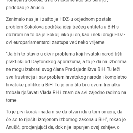
pridodao je Anušić.
Zanimalo nas je i zašto je HDZ-u odjednom postala
problem Sokolova podrška ideji trećeg entiteta u BiH s
obzirom na to da je Sokol, iako ju on, kao i neki drugi HDZ-
ovi europarlamentarci zastupa već neko vrijeme.
“Ja bih to stavio u okvir problema koji hrvatski narod tišti
praktički od Daytonskog sporazuma, a to je da na izborima
ne mogu izabrati svog člana Predsjedništva BiH. Tu leži
sva frustracija i sav problem hrvatskog naroda i kompletno
hrvatske politike u BiH. To je ono što bi u ovom trenutku
trebala rješavati Vlada RH i znam da svi zajedno radimo na
tome.
To je prvi korak i nadam se da stvari idu u tom smjeru, da
će se to riješiti izmjenom izbornog zakona u BiH”, rekao je
Anušić, procjenjujući da, dok nije ispunjen ovaj zahtjev, o