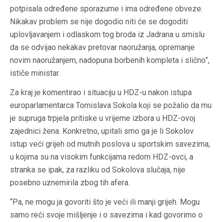
potpisala određene sporazume i ima određene obveze.
Nikakav problem se nije dogodio niti će se dogoditi
uplovljavanjem i odlaskom tog broda iz Jadrana u smislu
da se odvijao nekakav pretovar naoružanja, opremanje
novim naoružanjem, nadopuna borbenih kompleta i slično”,
ističe ministar.
Za kraj je komentirao i situaciju u HDZ-u nakon istupa
europarlamentarca Tomislava Sokola koji se požalio da mu
je supruga trpjela pritiske u vrijeme izbora u HDZ-ovoj
zajednici žena. Konkretno, upitali smo ga je li Sokolov
istup veći grijeh od mutnih poslova u sportskim savezima,
u kojima su na visokim funkcijama redom HDZ-ovci, a
stranka se ipak, za razliku od Sokolova slučaja, nije
posebno uznemirila zbog tih afera.
“Pa, ne mogu ja govoriti što je veći ili manji grijeh. Mogu
samo reći svoje mišljenje i o savezima i kad govorimo o