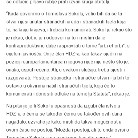
se odlučio prljavo rublje prati izvan kruga obitelji.
“Kada govorimo o Tomislavu Sokolu, volio bih da se ta
stvar riješi unutar stranačkih ureda i stranačkih tijela koja
to, na kraju krajeva, i trebaju komunicirati. Sokol je rekao što
je rekao, dobio je i odgovor na to i mislim da je
kontraproduktivno dalje raspravljati o tome “urbi et orbi”, s
cijelom javnošću. On je član HDZ-a, kao takav sjedi i na
poziciji europarlamentarca i njegova riječ nije nešto što je,
onako, usput rečeno. Ali, u svakom slučaju, treba sjesti i
razgovarati. Postoje stranačka i stranačke stvari i ja bih to
ostavio u okvirima naših stranačkih tijela, koja će to
komunicirati i donositi odluke na temelju Statuta”, rekao je.
Na pitanje je li Sokol u opasnosti da izgubi članstvo u
HDZ-u, o čemu se također čemu se također ovih dana
nagađalo, uzvratio je kako misli da takva mogućnost u
ovom času ne postoji. “Možda i postoji, ali to onda ovisi o
Tomislavu Sokolu, a ne o nekome kao što sam ja”,