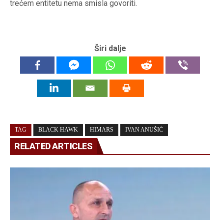
trećem entitetu nema smisla govoriti.
Širi dalje
TAG
BLACK HAWK
HIMARS
IVAN ANUŠIĆ
RELATED ARTICLES