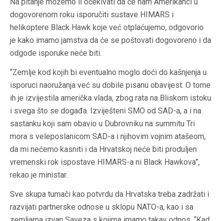
Na pitanje možemo li očekivati da će nam Amerikanci u
dogovorenom roku isporučiti sustave HIMARS i
helikoptere Black Hawk koje već otplaćujemo, odgovorio
je kako imamo jamstva da će se poštovati dogovoreno i da
odgode isporuke neće biti.
“Zemlje kod kojih bi eventualno moglo doći do kašnjenja u
isporuci naoružanja već su dobile pisanu obavijest. O tome
ih je izvijestila američka vlada, zbog rata na Bliskom istoku
i svega što se događa. Izviješteni SMO od SAD-a, a i na
sastanku koji sam obavio u Dubrovniku na summitu Tri
mora s veleposlanicom SAD-a i njihovim vojnim atašeom,
da mi nećemo kasniti i da Hrvatskoj neće biti produljen
vremenski rok ispostave HIMARS-a ni Black Hawkova”,
rekao je ministar.
Sve skupa tumači kao potvrdu da Hrvatska treba zadržati i
razvijati partnerske odnose u sklopu NATO-a, kao i sa
zemljama izvan Saveza s kojima imamo takav odnos. “Kad