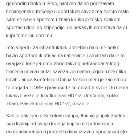
gospodinu Sokolu. Prvo, naravno da ne podržavam
nenamjensko trošenje u sportskim savezima. Nešto malo
sam se bavio sportom i znam koliko je teško svakom
sportašu doći do stipendije, do nekakvih sredstava da si
kupi temeljnu opremu.
Isto vrijedi i za infrastrukturu potrebnu da bi se netko
bavio sportom ili otišao na natjecanje i smatram da je to
ovaj jako loše jer smo zbog takvog netransparentnog
trošenja novca unutar saveza vjerojatno izgubili nekoliko
novih Janica Kostelić ili Donna Vekić i meni je žao što se
to događa. DORH i pravosuđe će odraditi svoje i tu nema
nikakve veze je li netko član HDZ-a. Uostalom, koliko
znam, Pavlek nije član HDZ-a”, rekao je.
Kad je pak riječ o Sokolovu istupu, Anušić je ipak znatno
suzdržaniji od svojih kolega koji su nezadovoljnom
europarlamentarcu proteklih dana izravno spočitavali što