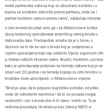
imate partnerske odnose koji su obostrano korektni i u
kojima se korektno odnosite prema partneru, onda se i
partner korektno odnosi prema vama”, zaključuje ministar.
U tom kontekstu pitali smo ga i za Milanovićeve kritike
zbog nedavnog uplovljavanja američkog ratnog broda u
dubrovačku luku. Predsjednik smatra da je o tome, s
obzirom na to da se radi o brodu koji je sudjelovao u
vojnim operacijama koje nije odobrilo Vijeće sigurnosti UN-
a, trebao odlučiti Hrvatski sabor. Anušić, međutim, uzvraća
kako je uplovljavanje potpisao na temelju zakona koji je na
snazi već 20 godina i na temelju kojega su ratni brodovi u
hrvatske vode uplovljavali i u Milanovićevo vrijeme.
“Brod je ušao da bi popunio logističke potrebe, od pitke
vode do određenih namirnica i da bi se posada mogla
rasteretiti i sići s broda dva ili tri dana i vratiti se. To je
redovna procedura, Hrvatska je kao članica NATO-a