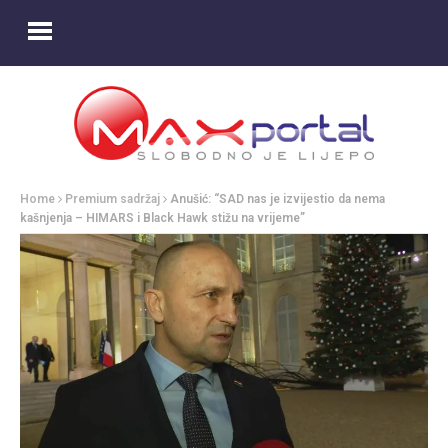
Home
Premium sadržaj
Anušić: “SAD nas je izvijestio da nema
kašnjenja – HIMARS i Black Hawk stižu na vrijeme”