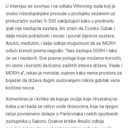
U intervjuu se osvrnuo i na odluku Vrhovnog suda koji je
srušio nižestupanjske presude u postupku vezanom uz
protuzračni sustav S-300 zaključujući kako u predmetu
ipak nije nastupila zastara, što znači da Zvonko Zubak i
dalje može potraživati i novac i povrat dijelova sustava.
Anušić, međutim, i dalje odbija mogućnost da se MORH
odluči krenuti prema nagodbi. “Nas zastupa DORH i tako
će se i nastaviti. Sve pravne poluge koje možemo koristiti,
mi ćemo i koristiti da bismo zaštitili interes države, Vlade i
MORH-a”, rekao je ministar, uvjeren kako nema prostora za
bojazan da država dugim sudovanjem riskira gubitak veće
količine novca.
Komentirao je i kritike da kupuje oružje koje Hrvatskoj ne
treba u eri kada se ratovi vode dronovima, koje na njegov
račun povremeno dolaze s Pantovčaka i nekih oporbenih
zastupnika u Saboru. Ovakve kritike Anušić odbija