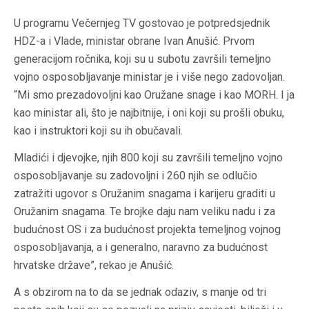
U programu Večernjeg TV gostovao je potpredsjednik
HDZ-a i Vlade, ministar obrane Ivan Anušić. Prvom
generacijom ročnika, koji su u subotu završili temeljno
vojno osposobljavanje ministar je i više nego zadovoljan.
“Mi smo prezadovoljni kao Oružane snage i kao MORH. I ja
kao ministar ali, što je najbitnije, i oni koji su prošli obuku,
kao i instruktori koji su ih obučavali.
Mladići i djevojke, njih 800 koji su završili temeljno vojno
osposobljavanje su zadovoljni i 260 njih se odlučio
zatražiti ugovor s Oružanim snagama i karijeru graditi u
Oružanim snagama. Te brojke daju nam veliku nadu i za
budućnost OS i za budućnost projekta temeljnog vojnog
osposobljavanja, a i generalno, naravno za budućnost
hrvatske države”, rekao je Anušić.
A s obzirom na to da se jednak odaziv, s manje od tri