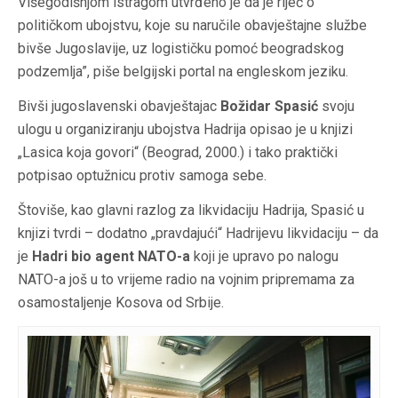
Višegodišnjom istragom utvrđeno je da je riječ o
političkom ubojstvu, koje su naručile obavještajne službe
bivše Jugoslavije, uz logističku pomoć beogradskog
podzemlja”, piše belgijski portal na engleskom jeziku.
Bivši jugoslavenski obavještajac
Božidar Spasić
svoju
ulogu u organiziranju ubojstva Hadrija opisao je u knjizi
„Lasica koja govori“ (Beograd, 2000.) i tako praktički
potpisao optužnicu protiv samoga sebe.
Štoviše, kao glavni razlog za likvidaciju Hadrija, Spasić u
knjizi tvrdi – dodatno „pravdajući“ Hadrijevu likvidaciju – da
je
Hadri bio agent NATO-a
koji je upravo po nalogu
NATO-a još u to vrijeme radio na vojnim pripremama za
osamostaljenje Kosova od Srbije.