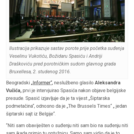
Ilustracija prikazuje sastav porote prije početka suđenja
Veselinu Vukotiću, Božidaru Spasiću i Andriji
Draškoviću pred porotničkim sudom glavnog grada
Bruxellesa, 2. studenog 2016.
Beogradski
„
Informer“
,
neslužbeno glasilo
Aleksandra
Vučića,
prvi je intervjuirao Spasića nakon objave belgijske
presude. Spasić izjavljuje da je ta vijest „Šiptarska
podmetačina“, odnosno da je „The Brussels Times“ „ jedan
šiptarski sajt iz Belgije“.
“Niti sam
obaviješten
o suđenju niti sam bio na suđenju niti
sam ikada primio tu optužnicu. Samo sam vidio da je to