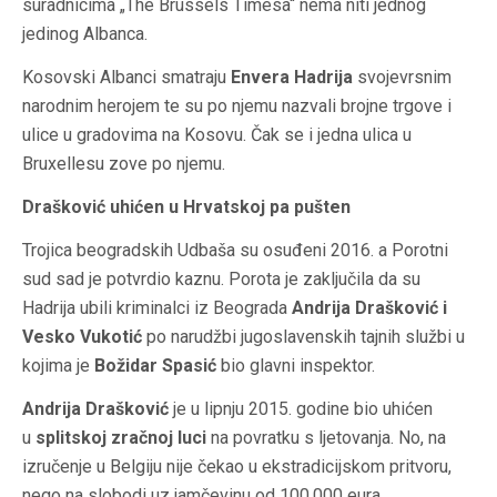
suradnicima „The Brussels Timesa“ nema niti jednog
jedinog Albanca.
Kosovski Albanci smatraju
Envera
Hadrija
svojevrsnim
narodnim herojem te su po njemu nazvali brojne trgove i
ulice u gradovima na Kosovu. Čak se i jedna ulica u
Bruxellesu zove po njemu.
Drašković uhićen u Hrvatskoj pa pušten
Trojica beogradskih Udbaša su osuđeni 2016. a Porotni
sud sad je potvrdio kaznu. Porota je zaključila da su
Hadrija ubili kriminalci iz Beograda
Andrija Drašković i
Vesko Vukotić
po narudžbi jugoslavenskih tajnih službi u
kojima je
Božidar Spasić
bio glavni inspektor.
Andrija Drašković
je u lipnju 2015. godine bio uhićen
u
splitskoj zračnoj luci
na povratku s ljetovanja. No, na
izručenje u Belgiju nije čekao u ekstradicijskom pritvoru,
nego na slobodi uz jamčevinu od 100.000 eura.