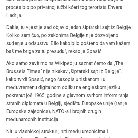
proces bio po privatnoj tužbi k
ćeri
tog terorista Envera
Hadrija
.
Dakle, tu vijest je sad objavio jedan šiptarski sajt iz Belgije.
Koliko sam čuo, po zakonima Belgije nije dozvoljeno
suđenje u odsustvu. Bilo kako bilo pošteno da vam kažem
baš me briga za tu presudu”, rekao je Spasić.
Ako samo zavirimo na Wikipediju saznat ćemo da „The
Brussels Times“ nije nikakav „šiptarski sajt iz Belgije“,
kako tvrdi Spasić, nego časopis u tiskanom i u
međuvremenu digitalnom obliku na engleskom jeziku
pokrenut još 1965. godine s glavnom svrhom informiranja
stranih diplomata u Belgiji, sjedištu Europske unije (ranije
Europske zajednice), NATO-a i brojnih drugih
međunarodnih institucija.
Niti u vlasničkoj strukturi, niti među urednicima i