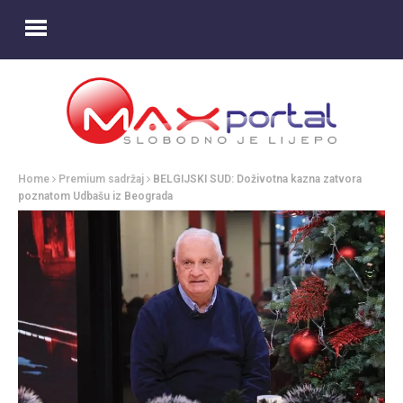
Home
Premium sadržaj
BELGIJSKI SUD: Doživotna kazna zatvora
poznatom Udbašu iz Beograda