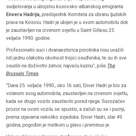
sudjelovanja u ubojstvu kosovsko-albanskog emigranta
Envera
Hadrija,
predsjednik Komiteta za obranu ljudskih
prava na Kosovu. Hadri je ubijen je u svom automobilu dok
je zaustavljen na crvenom svjetlu u Saint-Gillesu 25.
veljače 1990. godine.
Profesionalni suci i dvanaestorica porotnika nisu uvažili
niti jednu olakotnu okolnost trojici osuđenika, te su ih sve
osudili na doživotni zatvor, najveću kaznu”, piše
T
he
Brussels Times
“Dana 25. veljače 1990., oko 16 sati, Enver Hadri je bio za
volanom svog automobila, zaustavljen na crvenom svjetlu,
kada se drugo vozilo zaustavilo pored njega. Suvozačev
prozor na ovom vozilu se spustio, a začuli su se i pucnji,
prema izjavama nekoliko svjedoka. Enver Hadri, star 49
godina, pogođen je metkom u glavu i preminuo je.