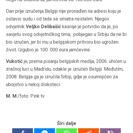
Dan prije izručenja Belgiji nije pronađen na adresi koju je
ostavio sudu i od tada se smatra nestalim. Njegov
odvjetnik
Veljko Delibašić
kasnije je potvrdio da je, po
savjetu svog odvjetničkog tima, pobjegao u Srbiju da ne bi
bio izručen, jer bi mu u belgijskom pritvoru bio ugrožen
život. Izgubio je 100. 000 eura jamčevine.
Vukotić
je, prema pisanju belgijskih medija, 2006. uhićen u
zračnoj luci u Madridu, odakle je izručen Belgiji. Međutim,
2008. Belgija ga je izručila Srbiji, gdje je osumnjičen za
ubojstvo u nekoj diskoteci.
M. M
./foto: Pink tv
Širi dalje