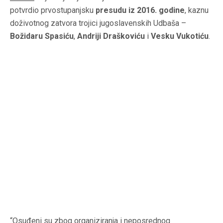
potvrdio prvostupanjsku
presudu iz 2016. godine
, kaznu
doživotnog zatvora trojici jugoslavenskih Udbaša –
Božidaru
Spasiću
,
Andriji
Draškoviću
i
Vesku
Vukotiću
.
“Osuđeni su zbog organiziranja i neposrednog