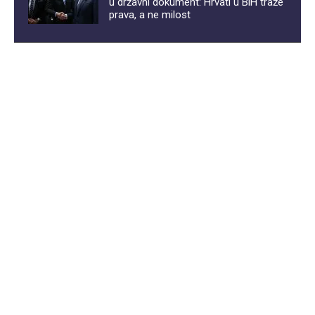
u državni dokument: Hrvati u BiH traže
prava, a ne milost