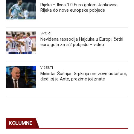
Rijeka – Ilves 1:0 Euro golom Jankovića
Rijeka do nove europske pobjede
SPORT
Neviđena rapsodija Hajduka u Europi, četiri
euro gola za 5:2 pobjedu – video
VIJESTI
Ministar Šušnjar: Srpkinja me zove ustašom,
djed joj je Ante, prezime joj znate
KOLUMNE