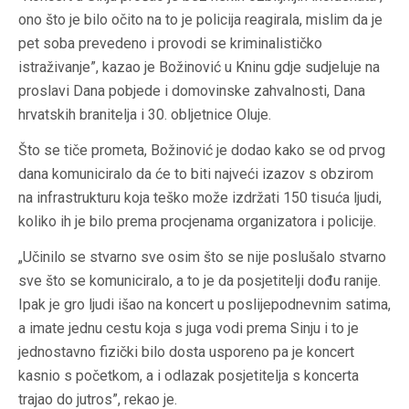
ono što je bilo očito na to je policija reagirala, mislim da je
pet soba prevedeno i provodi se kriminalističko
istraživanje”, kazao je Božinović u Kninu gdje sudjeluje na
proslavi Dana pobjede i domovinske zahvalnosti, Dana
hrvatskih branitelja i 30. obljetnice Oluje.
Što se tiče prometa, Božinović je dodao kako se od prvog
dana komuniciralo da će to biti najveći izazov s obzirom
na infrastrukturu koja teško može izdržati 150 tisuća ljudi,
koliko ih je bilo prema procjenama organizatora i policije.
„Učinilo se stvarno sve osim što se nije poslušalo stvarno
sve što se komuniciralo, a to je da posjetitelji dođu ranije.
Ipak je gro ljudi išao na koncert u poslijepodnevnim satima,
a imate jednu cestu koja s juga vodi prema Sinju i to je
jednostavno fizički bilo dosta usporeno pa je koncert
kasnio s početkom, a i odlazak posjetitelja s koncerta
trajao do jutros”, rekao je.