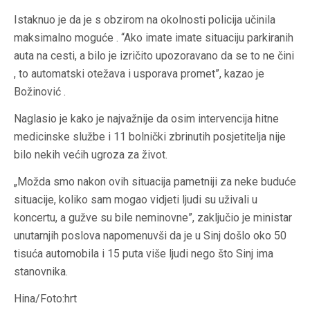
Istaknuo je da je s obzirom na okolnosti policija učinila
maksimalno moguće . “Ako imate imate situaciju parkiranih
auta na cesti, a bilo je izričito upozoravano da se to ne čini
, to automatski otežava i usporava promet”, kazao je
Božinović .
Naglasio je kako je najvažnije da osim intervencija hitne
medicinske službe i 11 bolnički zbrinutih posjetitelja nije
bilo nekih većih ugroza za život.
„Možda smo nakon ovih situacija pametniji za neke buduće
situacije, koliko sam mogao vidjeti ljudi su uživali u
koncertu, a gužve su bile neminovne”, zaključio je ministar
unutarnjih poslova napomenuvši da je u Sinj došlo oko 50
tisuća automobila i 15 puta više ljudi nego što Sinj ima
stanovnika.
Hina/Foto:hrt