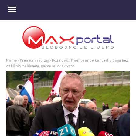
Home
Premium sadržaj
Božinović: Thompsonov koncert u Sinju bez
ozbiljnih incidenata, gužve su očekivane