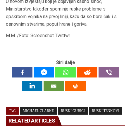
U novom izvještaju koji je objavljen kasno sinoć,
Ministarstvo također spominje ruske probleme s
opskrbom vojnika na prvoj liniji, kažu da se bore čak i s
osnovnim stvarima, poput hrane i goriva.
M.M. /Foto: Screenshot Twittwr
Širi dalje
TAG
MICHAEL CLARKE
RUSKI GUBICI
RUSKI TENKOVI
RELATED ARTICLES