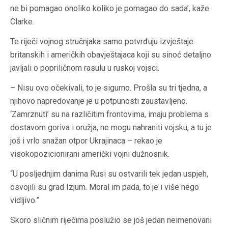
ne bi pomagao onoliko koliko je pomagao do sada’, kaže
Clarke.
Te riječi vojnog stručnjaka samo potvrđuju izvještaje
britanskih i američkih obavještajaca koji su sinoć detaljno
javljali o popriličnom rasulu u ruskoj vojsci.
– Nisu ovo očekivali, to je sigurno. Prošla su tri tjedna, a
njihovo napredovanje je u potpunosti zaustavljeno.
‘Zamrznuti’ su na različitim frontovima, imaju problema s
dostavom goriva i oružja, ne mogu nahraniti vojsku, a tu je
još i vrlo snažan otpor Ukrajinaca – rekao je
visokopozicionirani američki vojni dužnosnik.
“U posljednjim danima Rusi su ostvarili tek jedan uspjeh,
osvojili su grad Izjum. Moral im pada, to je i više nego
vidljivo.”
Skoro sličnim riječima poslužio se još jedan neimenovani