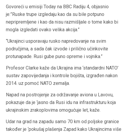
Govoreći u emisiji Today na BBC Radiju 4, objasnio
je:”Ruske trupe izgledaju kao da su bile potpuno
nepripremljene i kao da nisu razmišljale o tome kako bi
mogla izgledati ovako velika akcija.”
“Ukrajinci usporavaju rusko napredovanje na svim
područjima, a sada čak izvode i prilično učinkovite
protunapade. Rusi gube puno opreme i vojnika.”
Profesor Clarke kaže da Ukrajina ima ‘standardni NATO’
sustav zapovijedanja i kontrole bojišta, izgrađen nakon
2014. uz pomoć NATO zemalja.
Napad na postrojenje za održavanje aviona u Lavovu,
pokazuje da je ‘jasno da Rusi idu na infrastrukturu koja
ukrajinskim zrakoplovima omogućuje let, kaže.
Udar na grad na zapadu samo 70 km od poljske granice
također je ‘pokušaj plašenja Zapad kako Ukrajincima više