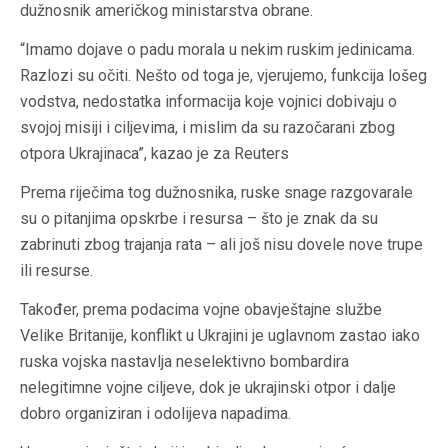
dužnosnik američkog ministarstva obrane.
“Imamo dojave o padu morala u nekim ruskim jedinicama.
Razlozi su očiti. Nešto od toga je, vjerujemo, funkcija lošeg
vodstva, nedostatka informacija koje vojnici dobivaju o
svojoj misiji i ciljevima, i mislim da su razočarani zbog
otpora Ukrajinaca”, kazao je za Reuters
Prema riječima tog dužnosnika, ruske snage razgovarale
su o pitanjima opskrbe i resursa – što je znak da su
zabrinuti zbog trajanja rata – ali još nisu dovele nove trupe
ili resurse.
Također, prema podacima vojne obavještajne službe
Velike Britanije, konflikt u Ukrajini je uglavnom zastao iako
ruska vojska nastavlja neselektivno bombardira
nelegitimne vojne ciljeve, dok je ukrajinski otpor i dalje
dobro organiziran i odolijeva napadima.