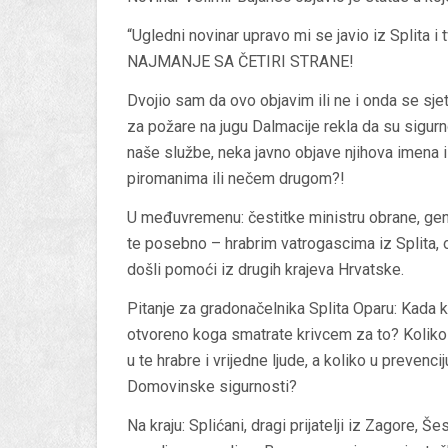
“Ugledni novinar upravo mi se javio iz Spli
NAJMANJE SA ČETIRI STRANE!
Dvojio sam da ovo objavim ili ne i onda se sj
za požare na jugu Dalmacije rekla da su sigurn
naše službe, neka javno objave njihova imena i 
piromanima ili nečem drugom?!
U međuvremenu: čestitke ministru obrane, gen
te posebno – hrabrim vatrogascima iz Splita, o
došli pomoći iz drugih krajeva Hrvatske.
Pitanje za gradonačelnika Splita Oparu: Kada 
otvoreno koga smatrate krivcem za to? Koliko
u te hrabre i vrijedne ljude, a koliko u prevenc
Domovinske sigurnosti?
Na kraju: Splićani, dragi prijatelji iz Zagore,