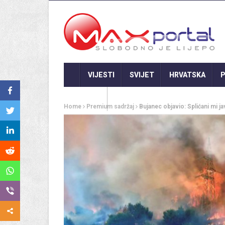
VIJESTI
SVIJET
HRVATSKA
P
GASTRO
Home
Premium sadržaj
Bujanec objavio: Splićani mi ja