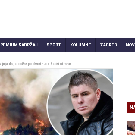
REMIUM SADRŽAJ
SPORT
KOLUMNE
ZAGREB
NOV
vljaju da je požar podmetnut s četiri strane
N