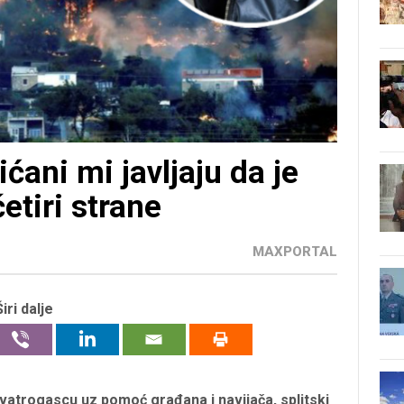
ćani mi javljaju da je
etiri strane
MAXPORTAL
Širi dalje
 vatrogascu uz pomoć građana i navijača, splitski