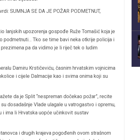
ta i tvrdi: SUMNJA SE DA JE POŽAR PODMETNUT,
etio lanjskih upozorenja gospođe Ruže Tomašić koja je
o podmetnuti… Tko se time bavi neka otkrije policija i
prezimena pa da vidimo je li riječ tek o ludim
eralu Damiru Krstičeviću, časnim hrvatskim vojnicima
kolice i cijele Dalmacije kao i svima onima koji su
kažete da je Split “nespreman dočekao požar”, recite
 su dosadašnje Vlade ulagale u vatrogastvo i opremu,
iju i ima li Hrvatska uopće učinkovit sustav
 Šestanovca i drugih krajeva pogođenih ovom strašnom