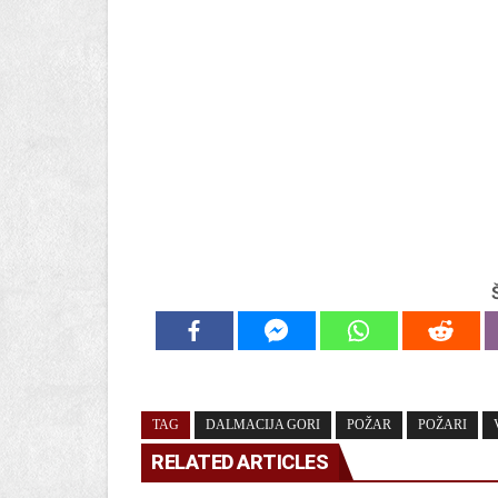
TAG
DALMACIJA GORI
POŽAR
POŽARI
RELATED ARTICLES