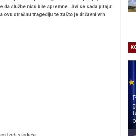
e da službe nisu bile spremne.
Svi se sada pitaju:
a ovu strašnu tragediju te zašto je državni vrh
K
P
g
t
o
em tvrdi sljedeće: