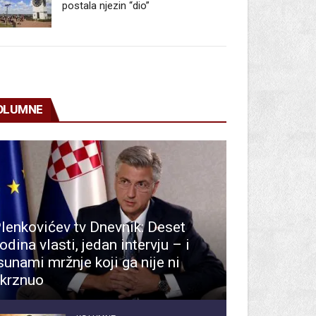
postala njezin “dio”
OLUMNE
lenkovićev tv Dnevnik: Deset
odina vlasti, jedan intervju – i
sunami mržnje koji ga nije ni
krznuo