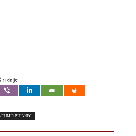
Širi dalje
VELIMIR BUJANEC