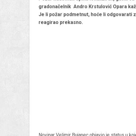
gradonačelnik Andro Krstulović Opara kaž
Je li požar podmetnut, hoće li odgovarati z
reagirao prekasno.
Novinar Velimir Bujanec objavio je status u koj