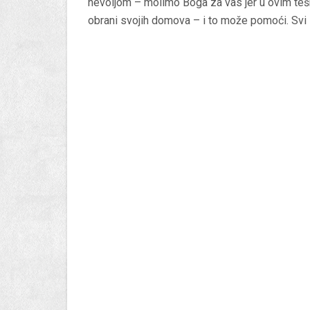
nevoljom – molimo Boga za vas jer u ovim tešk
obrani svojih domova – i to može pomoći. Svi