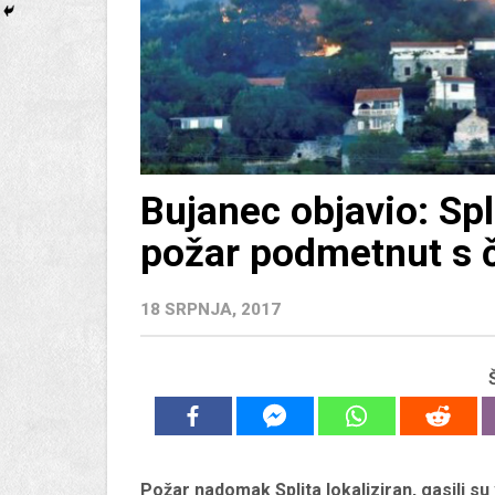
Bujanec objavio: Spli
požar podmetnut s č
18 SRPNJA, 2017
Požar nadomak Splita lokaliziran, gasili su