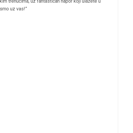
im trenucima, uz fantastičan napor koji ulažete u
 smo uz vas!”