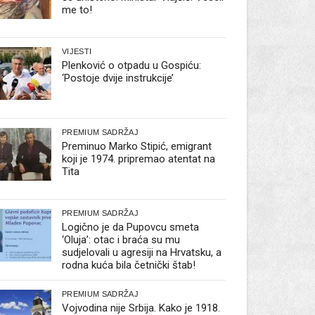
me to!
VIJESTI
Plenković o otpadu u Gospiću:
‘Postoje dvije instrukcije’
PREMIUM SADRŽAJ
Preminuo Marko Stipić, emigrant
koji je 1974. pripremao atentat na
Tita
PREMIUM SADRŽAJ
Logično je da Pupovcu smeta
‘Oluja’: otac i braća su mu
sudjelovali u agresiji na Hrvatsku, a
rodna kuća bila četnički štab!
PREMIUM SADRŽAJ
Vojvodina nije Srbija. Kako je 1918.