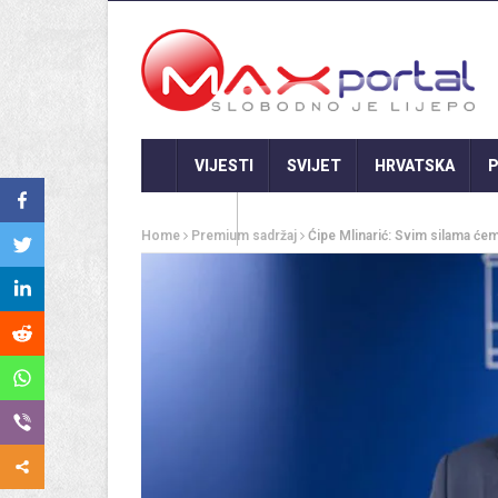
VIJESTI
SVIJET
HRVATSKA
P
GASTRO
Home
Premium sadržaj
Ćipe Mlinarić: Svim silama ćem