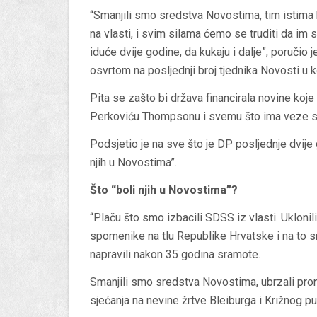
“Smanjili smo sredstva Novostima, tim istima
na vlasti, i svim silama ćemo se truditi da i
iduće dvije godine, da kukaju i dalje”, poručio 
osvrtom na posljednji broj tjednika Novosti u k
Pita se zašto bi država financirala novine koje ‘
Perkoviću Thompsonu i svemu što ima veze s
Podsjetio je na sve što je DP posljednje dvije 
njih u Novostima”.
Što “boli njih u Novostima”?
“Plaču što smo izbacili SDSS iz vlasti. Uklon
spomenike na tlu Republike Hrvatske i na to 
napravili nakon 35 godina sramote.
Smanjili smo sredstva Novostima, ubrzali pron
sjećanja na nevine žrtve Bleiburga i Križnog puta