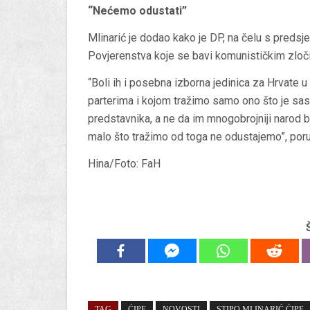
“Nećemo odustati”
Mlinarić je dodao kako je DP, na čelu s preds
Povjerenstva koje se bavi komunističkim zloči
“Boli ih i posebna izborna jedinica za Hrvate u
parterima i kojom tražimo samo ono što je sas
predstavnika, a ne da im mnogobrojniji narod bi
malo što tražimo od toga ne odustajemo”, poru
Hina/Foto: FaH
TAG
ĆIPE
NOVOSTI
STIPO MLINARIĆ ĆIPE