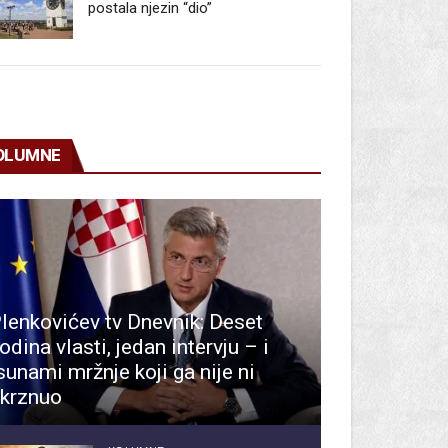
postala njezin “dio”
OLUMNE
lenkovićev tv Dnevnik: Deset
odina vlasti, jedan intervju – i
sunami mržnje koji ga nije ni
krznuo