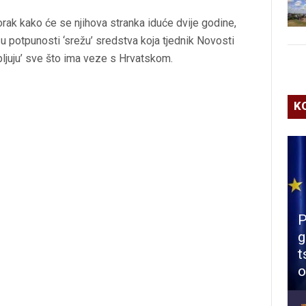
orak kako će se njihova stranka iduće dvije godine,
a u potpunosti ‘srežu’ sredstva koja tjednik Novosti
‘pljuju’ sve što ima veze s Hrvatskom.
K
P
g
t
o