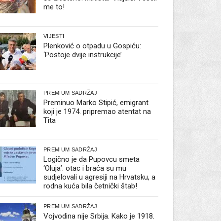
me to!
VIJESTI
Plenković o otpadu u Gospiću:
‘Postoje dvije instrukcije’
PREMIUM SADRŽAJ
Preminuo Marko Stipić, emigrant
koji je 1974. pripremao atentat na
Tita
PREMIUM SADRŽAJ
Logično je da Pupovcu smeta
‘Oluja’: otac i braća su mu
sudjelovali u agresiji na Hrvatsku, a
rodna kuća bila četnički štab!
PREMIUM SADRŽAJ
Vojvodina nije Srbija. Kako je 1918.