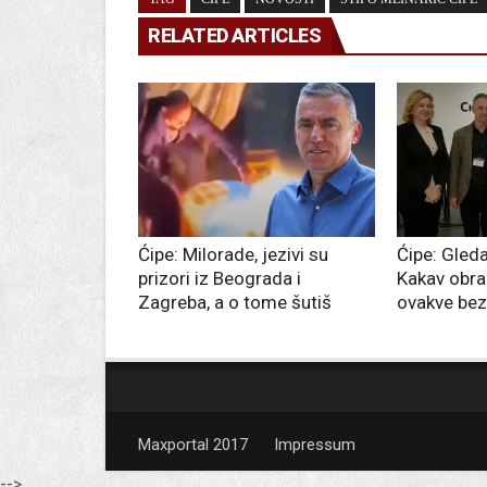
RELATED ARTICLES
Ćipe: Milorade, jezivi su
Ćipe: Gleda
prizori iz Beograda i
Kakav obra
Zagreba, a o tome šutiš
ovakve bez
Maxportal 2017
Impressum
-->