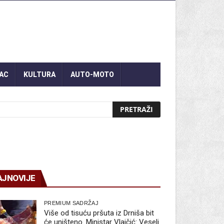
AC
KULTURA
AUTO-MOTO
AJNOVIJE
PREMIUM SADRŽAJ
Više od tisuću pršuta iz Drniša bit
će uništeno. Ministar Vlajčić: Veseli