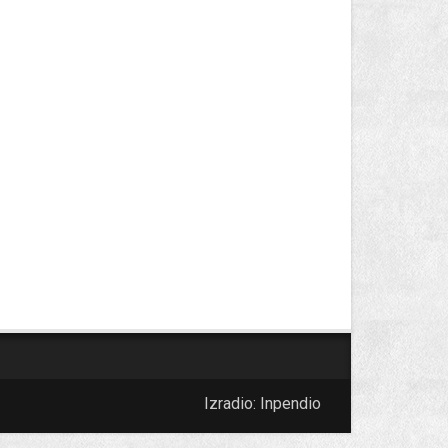
Izradio:
Inpendio