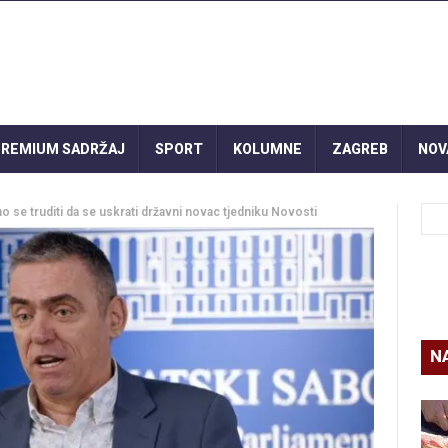
REMIUM SADRŽAJ
SPORT
KOLUMNE
ZAGREB
NOV
o se truditi da se uskrati državni novac tjedniku Novosti
N