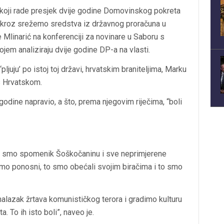
 koji rade presjek dvije godine Domovinskog pokreta
m skroz srežemo sredstva iz državnog proračuna u
je Mlinarić na konferenciji za novinare u Saboru s
ojem analiziraju dvije godine DP-a na vlasti.
pljuju’ po istoj toj državi, hrvatskim braniteljima, Marku
 Hrvatskom.
godine napravio, a što, prema njegovim riječima, “boli
ili smo spomenik Šoškočaninu i sve neprimjerene
smo ponosni, to smo obećali svojim biračima i to smo
alazak žrtava komunističkog terora i gradimo kulturu
. To ih isto boli”, naveo je.