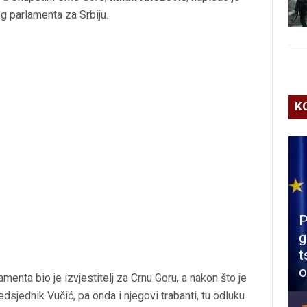
g parlamenta za Srbiju.
K
P
g
t
o
enta bio je izvjestitelj za Crnu Goru, a nakon što je
edsjednik Vučić, pa onda i njegovi trabanti, tu odluku