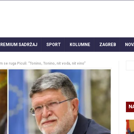
REMIUM SADRŽAJ
SPORT
KOLUMNE
ZAGREB
NOV
e ruga Piculi: “Tonino, Tonino, nit voda, nit vino”
N