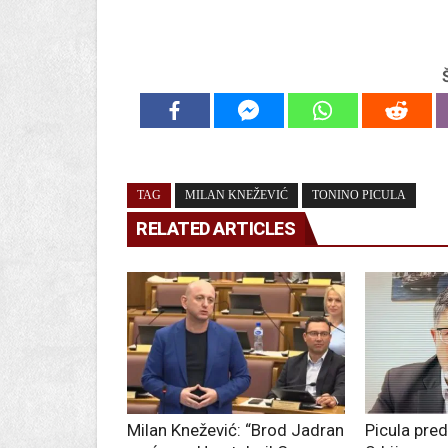
TAG
MILAN KNEŽEVIĆ
TONINO PICULA
RELATED ARTICLES
Milan Knežević: “Brod Jadran
Picula pre