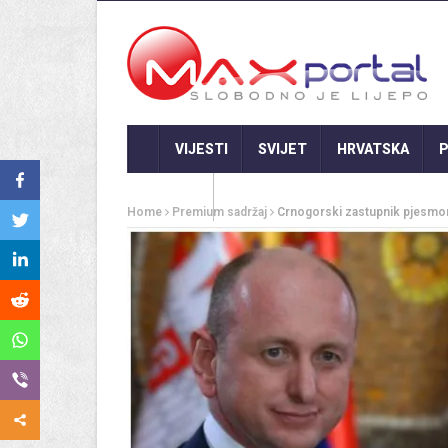
VIJESTI
SVIJET
HRVATSKA
P
GASTRO
Home
Premium sadržaj
Crnogorski zastupnik pjesmom s