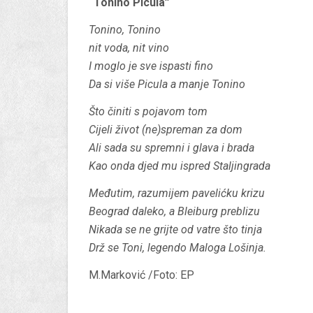
“Tonino Picula”
Tonino, Tonino
nit voda, nit vino
I moglo je sve ispasti fino
Da si više Picula a manje Tonino
Što činiti s pojavom tom
Cijeli život (ne)spreman za dom
Ali sada su spremni i glava i brada
Kao onda djed mu ispred Staljingrada
Međutim, razumijem pavelićku krizu
Beograd daleko, a Bleiburg preblizu
Nikada se ne grijte od vatre što tinja
Drž se Toni, legendo Maloga Lošinja.
M.Marković /Foto: EP