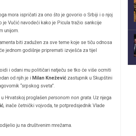
oga mora ispričati za ono što je govorio o Srbiji i o njoj
o je Vučić navodeći kako je Picula tražio sankcije
m unijom.
lamenta biti zadužen za sve teme koje se tiču odnosa
a će jednom godišnje pripremati izvješća za tijel
di i odani mu političari natječu se tko će više ocrniti
dan od njih je i
Milan Knežević
zastupnik u Skupštini
zagovornik “srpskog sveta”.
u u Hrvatskoj proglašen
personom non grata
. Uz njega
ić
, inače četnički vojvoda, te potpredsjednik Vlade
odijelio ju na društvenim mrežama.