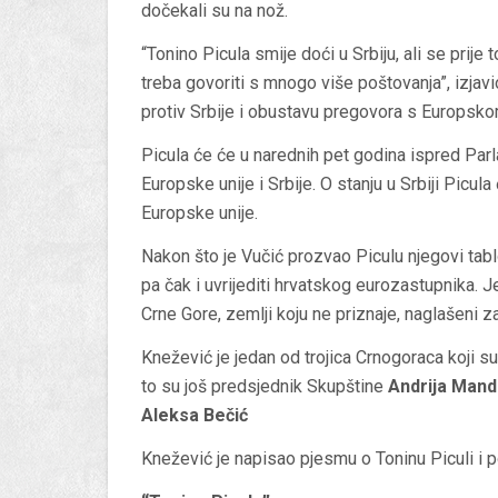
dočekali su na nož.
“Tonino Picula smije doći u Srbiju, ali se prije t
treba govoriti s mnogo više poštovanja”, izjavi
protiv Srbije i obustavu pregovora s Europsko
Picula će će u narednih pet godina ispred Par
Europske unije i Srbije. O stanju u Srbiji Picul
Europske unije.
Nakon što je Vučić prozvao Piculu njegovi tabloi
pa čak i uvrijediti hrvatskog eurozastupnika. Je
Crne Gore, zemlji koju ne priznaje, naglašeni 
Knežević je jedan od trojica Crnogoraca koji s
to su još predsjednik Skupštine
Andrija Mand
Aleksa Bečić
Knežević je napisao pjesmu o Toninu Piculi i p