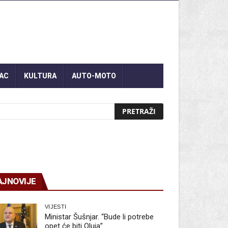
AC
KULTURA
AUTO-MOTO
AJNOVIJE
VIJESTI
Ministar Šušnjar. “Bude li potrebe
opet će biti Oluja”