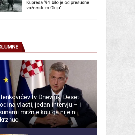
Kupresa ‘94. bilo je od presudne
važnosti za Oluju”
OLUMNE
lenkovićev tv Dnevnik: Deset
odina vlasti, jedan intervju – i
sunami mržnje koji ga nije ni
krznuo