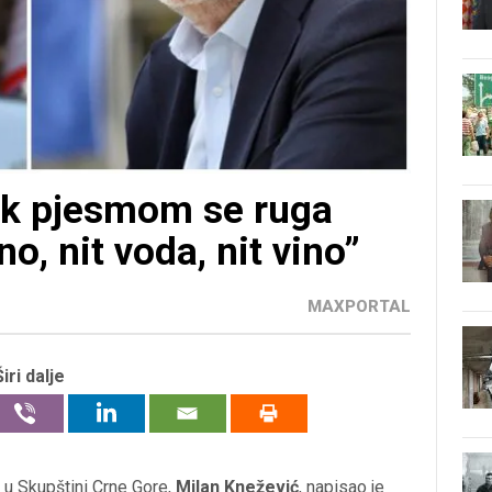
ik pjesmom se ruga
no, nit voda, nit vino”
MAXPORTAL
Širi dalje
 u Skupštini Crne Gore,
Milan Knežević
, napisao je