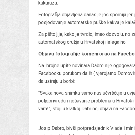
kukuruza.
Fotografija objavljena danas je još spornija je
posjedovanje automatske puške kakva je kalaš
Za pištolj je, kako je tvrdio, imao dozvolu, no 
automatskog oružja u Hrvatskoj ilelegalno.
Objavu fotografije komenrorao na Faceb
Na brojne upite novinara Dabro nije ogdgovara
Facebooku porukom da ih ( vjerojatno Domovin
da ustraju u borbi:
“Svaka nova snimka samo nas učvršćuje u uvjer
poljoprivredu i rješavanje problema u Hrvatski
vam!”, stoji u kratkoj Dabrinoj objavi na Faceb
Josip Dabro, bivši potpredsjednik Vlade i min