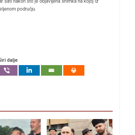
 sati nakon što je objavljena snimka na kojoj iz
seljenom području.
Širi dalje