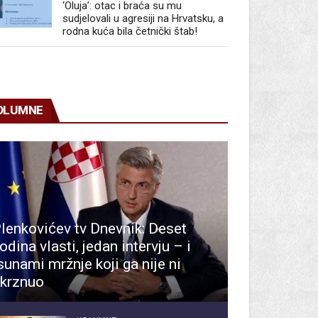
‘Oluja’: otac i braća su mu
sudjelovali u agresiji na Hrvatsku, a
rodna kuća bila četnički štab!
OLUMNE
lenkovićev tv Dnevnik: Deset
odina vlasti, jedan intervju – i
sunami mržnje koji ga nije ni
krznuo