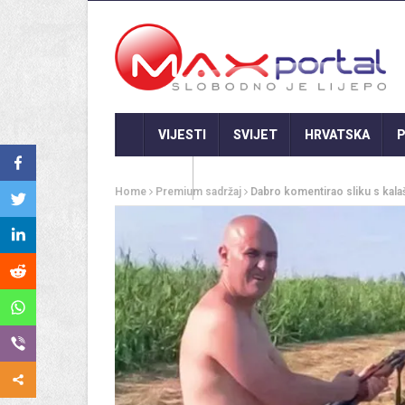
VIJESTI
SVIJET
HRVATSKA
P
GASTRO
Home
Premium sadržaj
Dabro komentirao sliku s kalaš