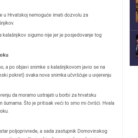
r je u Hrvatskoj nemoguće imati dozvolu za
njikov.
za kalašnjikov sigurno nije jer je posjedovanje tog
ooku
o, a po objavi snimke s kalašnjikovom javio se na
ski pokret) svaka nova snimka učvršćuje u uvjerenju
enju da moramo ustrajati u borbi za hrvatsku
m šumama. Što je pritisak veći to smo mi čvršći. Hvala
ooku.
istar poljoprivrede, a sada zastupnik Domovinskog