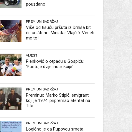
pouzdano
PREMIUM SADRŽAJ
Više od tisuću pršuta iz Drniša bit
će uništeno. Ministar Vlajčić: Veseli
me to!
VIJESTI
Plenković o otpadu u Gospiću:
‘Postoje dvije instrukcije’
PREMIUM SADRŽAJ
Preminuo Marko Stipić, emigrant
koji je 1974. pripremao atentat na
Tita
PREMIUM SADRŽAJ
Logično je da Pupovcu smeta