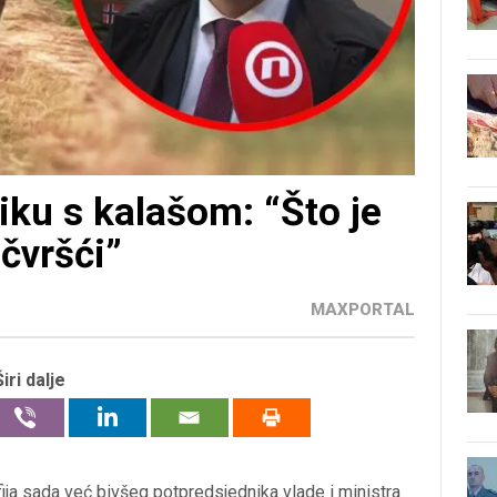
iku s kalašom: “Što je
 čvršći”
MAXPORTAL
Širi dalje
ija sada već bivšeg potpredsjednika vlade i ministra