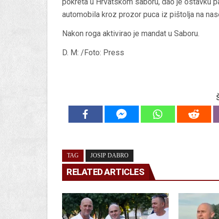
pokreta u Hrvatskom saboru, dao je ostavku par
automobila kroz prozor puca iz pištolja na na
Nakon roga aktivirao je mandat u Saboru.
D. M: /Foto: Press
TAG
JOSIP DABRO
RELATED ARTICLES