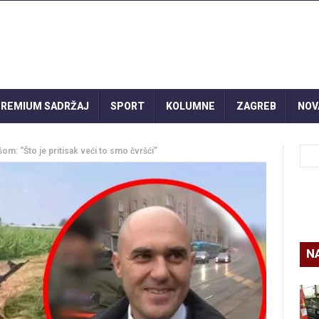
REMIUM SADRŽAJ
SPORT
KOLUMNE
ZAGREB
NOV
om: “Što je pritisak veći to smo čvršći”
N