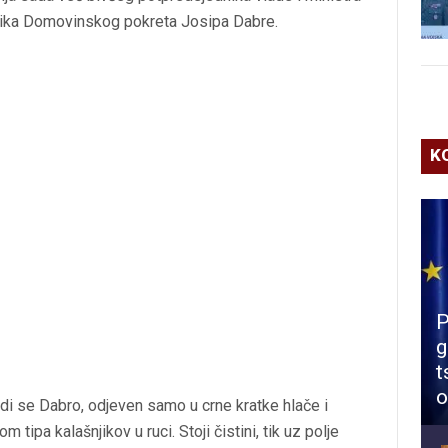
nika Domovinskog pokreta Josipa Dabre.
K
P
g
t
o
vidi se Dabro, odjeven samo u crne kratke hlače i
ipa kalašnjikov u ruci. Stoji čistini, tik uz polje