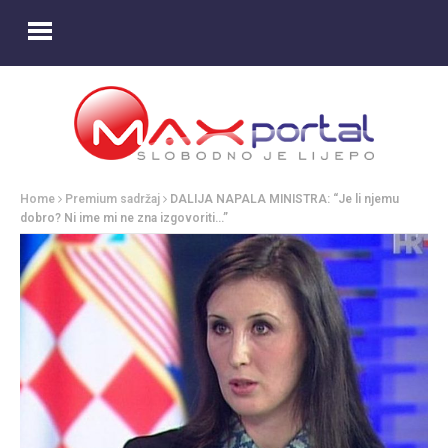
Home
Premium sadržaj
DALIJA NAPALA MINISTRA: “Je li njemu
dobro? Ni ime mi ne zna izgovoriti…”