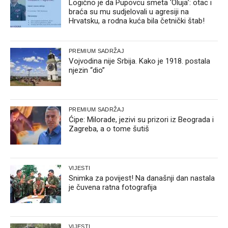
Logično je da Pupovcu smeta ‘Oluja’: otac i
braća su mu sudjelovali u agresiji na
Hrvatsku, a rodna kuća bila četnički štab!
PREMIUM SADRŽAJ
Vojvodina nije Srbija. Kako je 1918. postala
njezin “dio”
PREMIUM SADRŽAJ
Ćipe: Milorade, jezivi su prizori iz Beograda i
Zagreba, a o tome šutiš
VIJESTI
Snimka za povijest! Na današnji dan nastala
je čuvena ratna fotografija
VIJESTI