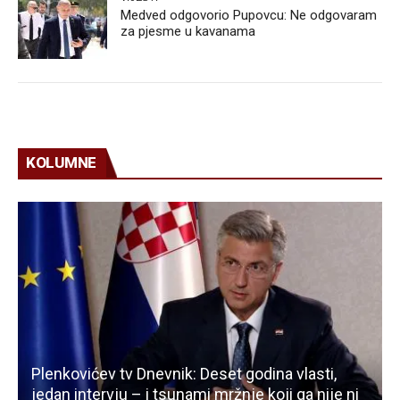
Medved odgovorio Pupovcu: Ne odgovaram
za pjesme u kavanama
KOLUMNE
Plenkovićev tv Dnevnik: Deset godina vlasti,
jedan intervju – i tsunami mržnje koji ga nije ni