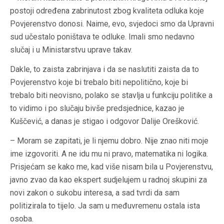
postoji određena zabrinutost zbog kvaliteta odluka koje
Povjerenstvo donosi. Naime, evo, svjedoci smo da Upravni
sud učestalo poništava te odluke. Imali smo nedavno
slučaj i u Ministarstvu uprave takav.
Dakle, to zaista zabrinjava i da se naslutiti zaista da to
Povjerenstvo koje bi trebalo biti nepolitično, koje bi
trebalo biti neovisno, polako se stavlja u funkciju politike a
to vidimo i po slučaju bivše predsjednice, kazao je
Kuščević, a danas je stigao i odgovor Dalije Orešković.
– Moram se zapitati, je li njemu dobro. Nije znao niti moje
ime izgovoriti. A ne idu mu ni pravo, matematika ni logika.
Prisjećam se kako me, kad više nisam bila u Povjerenstvu,
javno zvao da kao ekspert sudjelujem u radnoj skupini za
novi zakon o sukobu interesa, a sad tvrdi da sam
politizirala to tijelo. Ja sam u međuvremenu ostala ista
osoba.