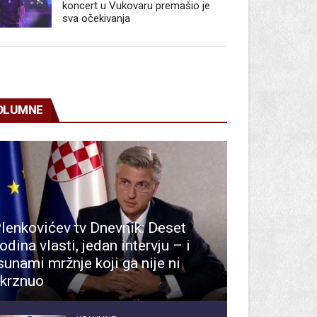
koncert u Vukovaru premašio je
sva očekivanja
OLUMNE
lenkovićev tv Dnevnik: Deset
odina vlasti, jedan intervju – i
sunami mržnje koji ga nije ni
krznuo