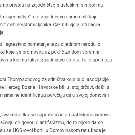
ćemo pristati na zajedništvo s ustaškim simbolima.
ta zajedništvo”, i to zajedništvo samo onih koje
 svih neistomišljenika. Čak niti vjera niti nacija
ja.
sti i agresivno nametanje teza o jednom narodu, o
ke koje se promovira uz poklič za dom spremni i
o svima kojima takvo zajedništvo smeta. To je sporno, a
otora Thompsonovog zajedništva koje budi asocijacije
e Herceg Bosne i Hrvatske bili u istoj državi, došli s
njima ne identificiraju poručuju da u svojoj domovini
a, svakome tko se suprotstavio proustaškom narativu
načenju se govori o antifašizmu, do te mjere da se
g su se HOS-ovci borili u Domovinskom ratu, kada je