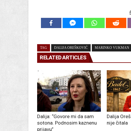
TAG
DALIJA OREŠKOVIĆ
MARINKO VUKMAN
RELATED ARTICLES
Dalija: “Govore mi da sam
Dalija Oreš
sotona. Podnosim kaznenu
nije čitala
prijavu”