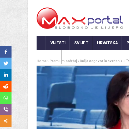
VIJESTI
SVIJET
HRVATSKA
P
GASTRO
Home
Premium sadržaj
Dalija odgovorila svećeniku: “