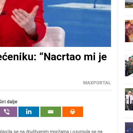
ećeniku: “Nacrtao mi je
MAXPORTAL
Širi dalje
glasila se na društvenim mrežama i osvrnula se na