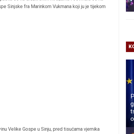
spe Sinjske fra Marinkom Vukmana koji ju je tijekom
K
P
g
t
o
nu Velike Gospe u Sinju, pred tisućama vjernika