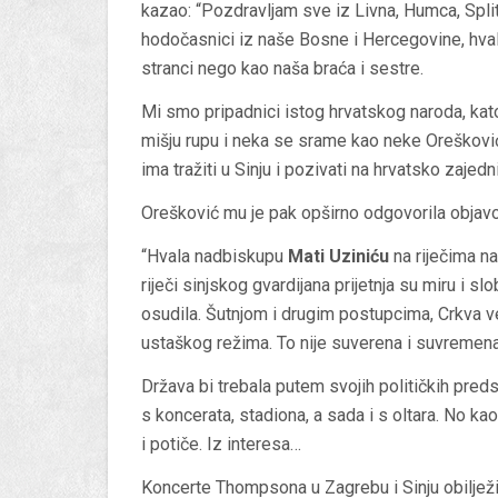
kazao: “Pozdravljam sve iz Livna, Humca, Splita
hodočasnici iz naše Bosne i Hercegovine, hval
stranci nego kao naša braća i sestre.
Mi smo pripadnici istog hrvatskog naroda, kato
mišju rupu i neka se srame kao neke Oreškovi
ima tražiti u Sinju i pozivati na hrvatsko zajed
Orešković mu je pak opširno odgovorila obja
“Hvala nadbiskupu
Mati Uziniću
na riječima nad
riječi sinjskog gvardijana prijetnja su miru i slo
osudila. Šutnjom i drugim postupcima, Crkva 
ustaškog režima. To nije suverena i suvremena
Država bi trebala putem svojih političkih predst
s koncerata, stadiona, a sada i s oltara. No ka
i potiče. Iz interesa…
Koncerte Thompsona u Zagrebu i Sinju obilježio