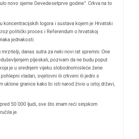
iknulo novo sjeme Devedesetprve godine”. Crkva na to
eđu koncentracijskih logora i sustava kojem je Hrvatski
oz politički proces i Referendum o hrvatskoj
aka jednakosti.
mrzitelji, danas sutra za neki novi rat spremni. One
s oduševljenjem pljeskali, pozivam da ne budu poput
ne koja je u srednjem vijeku slobodnomisleće žene
hlepni vladari, svjetovni ili crkveni ili jedni s
uklone granice kako bi isti narod živio u istoj državi,
 pred 50 000 ljudi, sve što imam reći sinjskom
učila je.