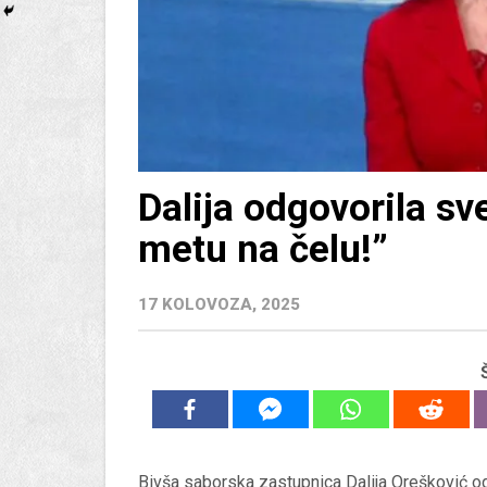
Dalija odgovorila sv
metu na čelu!”
17 KOLOVOZA, 2025
Bivša saborska zastupnica Dalija Orešković o