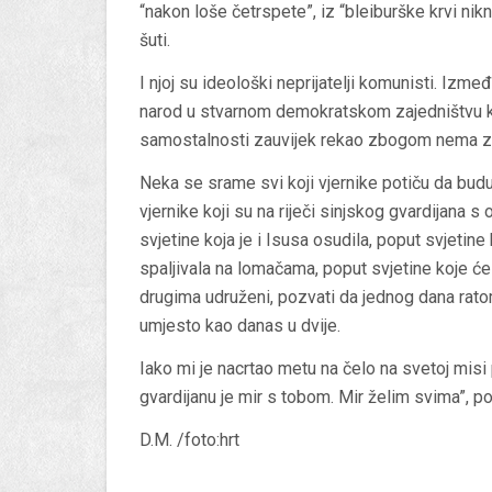
“nakon loše
četrs
pete”, iz “bleiburške krvi n
šuti.
I njoj su ideološki neprijatelji komunisti. Izm
narod u stvarnom demokratskom zajedništvu kr
samostalnosti zauvijek rekao zbogom nema zn
Neka se srame svi koji vjernike potiču da budu 
vjernike koji su na riječi sinjskog gvardijana 
svjetine koja je i Isusa osudila, poput svjeti
spaljivala na lomačama, poput svjetine koje će po
drugima udruženi, pozvati da jednog dana ratom 
umjesto kao danas u dvije.
Iako mi je nacrtao metu na čelo na svetoj misi
gvardijanu je mir s tobom. Mir želim svima”, por
D.M. /foto:hrt