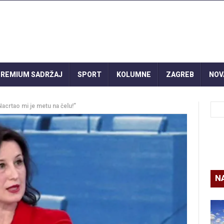
REMIUM SADRŽAJ
SPORT
KOLUMNE
ZAGREB
NOV
Nacrtao mi je metu na čelu!”
N