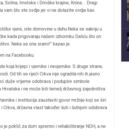
, Solina, Imotske i Drniške krajine, Knina…. Dragi
a vam što ste ovdje jer vi ne dolazite ovdje kao
ličke vjere, iste domovine u duhu.Neka se sakriju u
ćke kada prigovaraju našem izborniku Daliću što on
ništvo. Neka se ona srami!” kazao je.
vom na Facebooku.
e koja krijepi i vjernike i nevjernike. S druge strane,
bodi. Od tih se riječi Crkva nije ogradila niti ih jasno
već duže vrijeme odobrava i podupire simbole
 Hrvatska i ne može biti temelj državnog zajedništva.
avnika i institucija zaustaviti govor mržnje koji se širi
o i Crkva, državna vlast također šuti i šutnjom odobrava
 je poklič za dom spremni i rehabilitiranje NDH, a ne