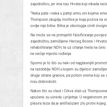
zajedništvo, jer ima nas Hrvata koji nikada ne
“Neka pate i neka u patnji umru oni kojima sme
Thompson okuplja, molitva je koja poziva na smrt
ovdje nije bitna. Bitna je ideologija crnih insigni
Ne može se ne primijetiti falsificiranje povije
zajedništvu zamišljene Herceg Bosne i Hrvats
rehabilitiranje NDH, te uz crtanje meta na čel
ne nečije mjesto rođenja.
Sporno je to što su neki od najglasnijih prom
na razdoblje NDH u kojem su dijelovi zamišljen
druge strane granice, pa potom onima koji se s 
nisu dobrodošli.
Nakon što su vlast i Crkva stali uz Thompson
upućene su uvrede i prijetnje. U negativnom z
plasira teza da je antifašizam zlo protiv koje