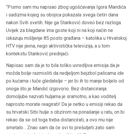
“Pismo sam mu napisao zbog ugošćavanja Igora Mandića
i sadizma kojeg su obojica pokazala svega četiri dana
nakon Svih svetih. Nije ga Stanković doveo bez razloga.
Uvijek za blagdane ima goste koji ni na koji način ne
iskazuju mišljenje 85 posto građana – katolika u Hrvatskoj.
HTV nije javna, nego aktivistička televizija, a u tom
kontekstu Stanković prednjači.
Napisao sam da je to bila toliko uvredljiva emisija da je
možda bolje razmisliti da nedjeljom bejzbol palicama ide
po kućama i tuče gledatelje – jer bi ih to manje boljelo od
onoga što je Mandić izgovorio. Bez distanciranja
domoljube nazvati huljama je sramotno, a kao voditelj
naprosto morate reagirati! Da je netko u emisiji rekao da
su hrvatski Srbi hulje s obzirom na ponašanje u ratu, on bi
rekao da se od toga treba distancirati, a ovo mu nije
smetalo… Znao sam da će svi to prešutjeti zato sam