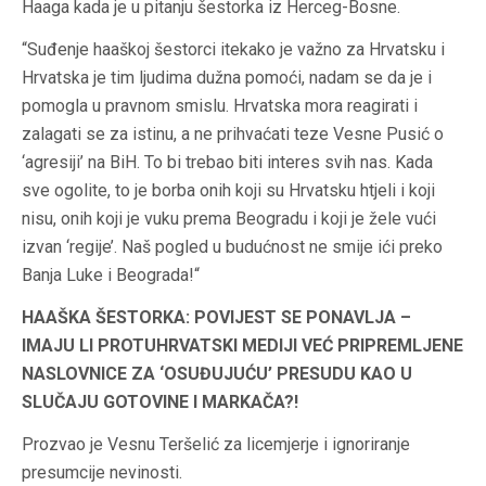
Haaga kada je u pitanju šestorka iz Herceg-Bosne.
“Suđenje haaškoj šestorci itekako je važno za Hrvatsku i
Hrvatska je tim ljudima dužna pomoći, nadam se da je i
pomogla u pravnom smislu. Hrvatska mora reagirati i
zalagati se za istinu, a ne prihvaćati teze Vesne Pusić o
‘agresiji’ na BiH. To bi trebao biti interes svih nas. Kada
sve ogolite, to je borba onih koji su Hrvatsku htjeli i koji
nisu, onih koji je vuku prema Beogradu i koji je žele vući
izvan ‘regije’. Naš pogled u budućnost ne smije ići preko
Banja Luke i Beograda!“
HAAŠKA ŠESTORKA: POVIJEST SE PONAVLJA –
IMAJU LI PROTUHRVATSKI MEDIJI VEĆ PRIPREMLJENE
NASLOVNICE ZA ‘OSUĐUJUĆU’ PRESUDU KAO U
SLUČAJU GOTOVINE I MARKAČA?!
Prozvao je Vesnu Teršelić za licemjerje i ignoriranje
presumcije nevinosti.