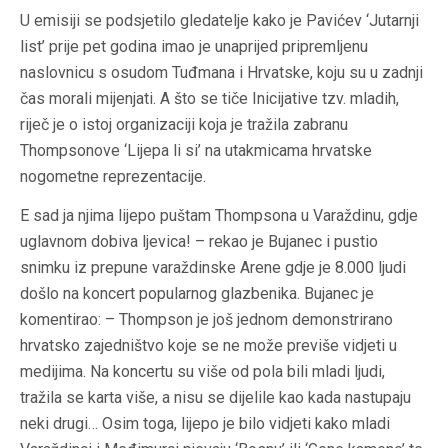
U emisiji se podsjetilo gledatelje kako je Pavićev ‘Jutarnji
list’ prije pet godina imao je unaprijed pripremljenu
naslovnicu s osudom Tuđmana i Hrvatske, koju su u zadnji
čas morali mijenjati. A što se tiče Inicijative tzv. mladih,
riječ je o istoj organizaciji koja je tražila zabranu
Thompsonove ‘Lijepa li si’ na utakmicama hrvatske
nogometne reprezentacije.
E sad ja njima lijepo puštam Thompsona u Varaždinu, gdje
uglavnom dobiva ljevica! – rekao je Bujanec i pustio
snimku iz prepune varaždinske Arene gdje je 8.000 ljudi
došlo na koncert popularnog glazbenika. Bujanec je
komentirao: – Thompson je još jednom demonstrirano
hrvatsko zajedništvo koje se ne može previše vidjeti u
medijima. Na koncertu su više od pola bili mladi ljudi,
tražila se karta više, a nisu se dijelile kao kada nastupaju
neki drugi… Osim toga, lijepo je bilo vidjeti kako mladi