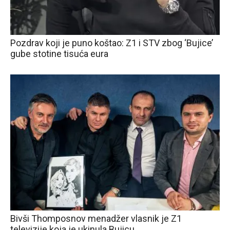
Pozdrav koji je puno koštao: Z1 i STV zbog ‘Bujice’
gube stotine tisuća eura
Bivši Thomposnov menadžer vlasnik je Z1
televizije koja je ukinula Bujicu