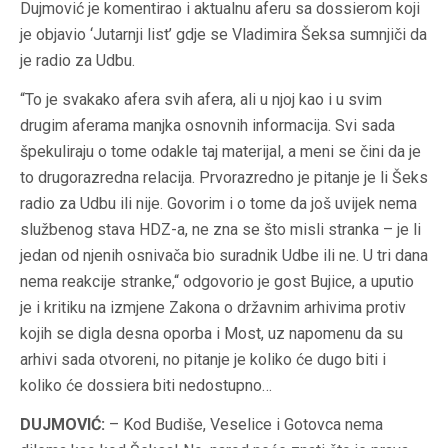
Dujmović je komentirao i aktualnu aferu sa dossierom koji
je objavio ‘Jutarnji list’ gdje se Vladimira Šeksa sumnjiči da
je radio za Udbu.
“To je svakako afera svih afera, ali u njoj kao i u svim
drugim aferama manjka osnovnih informacija. Svi sada
špekuliraju o tome odakle taj materijal, a meni se čini da je
to drugorazredna relacija. Prvorazredno je pitanje je li Šeks
radio za Udbu ili nije. Govorim i o tome da još uvijek nema
službenog stava HDZ-a, ne zna se što misli stranka – je li
jedan od njenih osnivača bio suradnik Udbe ili ne. U tri dana
nema reakcije stranke,“ odgovorio je gost Bujice, a uputio
je i kritiku na izmjene Zakona o državnim arhivima protiv
kojih se digla desna oporba i Most, uz napomenu da su
arhivi sada otvoreni, no pitanje je koliko će dugo biti i
koliko će dossiera biti nedostupno…
DUJMOVIĆ:
– Kod Budiše, Veselice i Gotovca nema