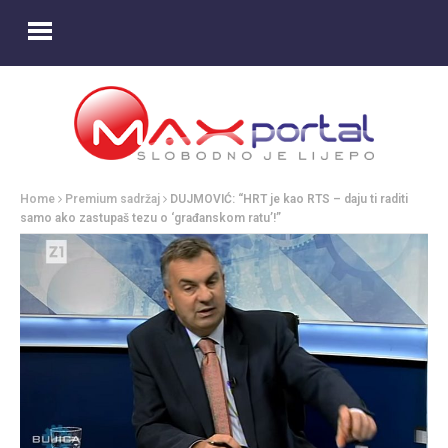
Home
Premium sadržaj
DUJMOVIĆ: “HRT je kao RTS – daju ti raditi
samo ako zastupaš tezu o ‘građanskom ratu’!”