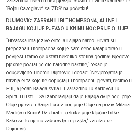
Varaždinci i Međimurci pjevaju ‘Bosnu’ ili ‘Gene kamene’ te
‘Bojnu Čavoglave’ sa ‘ZDS’ na početku!
DUJMOVIĆ: ZABRANILI BI THOMPSONA, ALI NE I
BAJAGU KOJI JE PJEVAO U KNINU NOĆ PRIJE OLUJE!
“Hrvatska ima jezive elite, ali sjajan narod. Hrvati su
prepoznali Thompsona koji je sam sebe katapultirao u
povijest i tamo će ostati nekoliko stotina godina! Njegove
pjesme postat će dio narodne baštine,“ rekao je
oduševljeno Tihomir Dujmović i dodao: “Nevjerojatna je
mržnja elita koje ne dopuštaju Thompsonu pjevati, recimo u
Puli, a jedan Bajaga svira i u Varaždinu i u Karlovcu i u
Splitu i u Istri… Svi zaboravljaju da je Bajaga dvije noći prije
Oluje pjevao u Banja Luci, a noć prije Oluje na poziv Milana
Martića u Kninu! Da ohrabri četnike prije ključne bitke…
Kako se to njemu zaboravlja i oprašta,“ zapitao se
Dujmović.