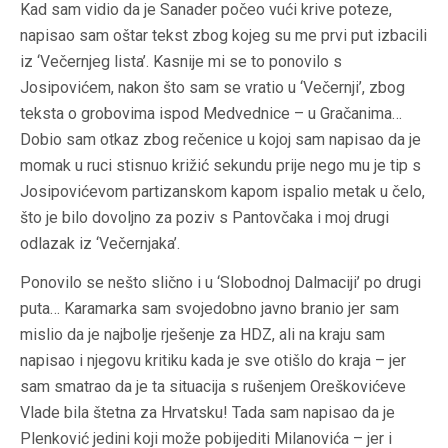
Kad sam vidio da je Sanader počeo vući krive poteze,
napisao sam oštar tekst zbog kojeg su me prvi put izbacili
iz ‘Večernjeg lista’. Kasnije mi se to ponovilo s
Josipovićem, nakon što sam se vratio u ‘Večernji’, zbog
teksta o grobovima ispod Medvednice – u Gračanima…
Dobio sam otkaz zbog rečenice u kojoj sam napisao da je
momak u ruci stisnuo križić sekundu prije nego mu je tip s
Josipovićevom partizanskom kapom ispalio metak u čelo,
što je bilo dovoljno za poziv s Pantovčaka i moj drugi
odlazak iz ‘Večernjaka’.
Ponovilo se nešto slično i u ‘Slobodnoj Dalmaciji’ po drugi
puta… Karamarka sam svojedobno javno branio jer sam
mislio da je najbolje rješenje za HDZ, ali na kraju sam
napisao i njegovu kritiku kada je sve otišlo do kraja – jer
sam smatrao da je ta situacija s rušenjem Oreškovićeve
Vlade bila štetna za Hrvatsku! Tada sam napisao da je
Plenković jedini koji može pobijediti Milanovića – jer i