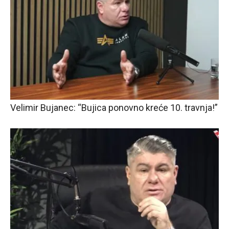
Velimir Bujanec: “Bujica ponovno kreće 10. travnja!”