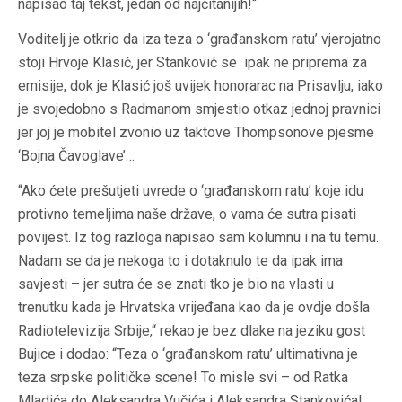
napisao taj tekst, jedan od najčitanijih!“
Voditelj je otkrio da iza teza o ‘građanskom ratu’ vjerojatno
stoji Hrvoje Klasić, jer Stanković se ipak ne priprema za
emisije, dok je Klasić još uvijek honorarac na Prisavlju, iako
je svojedobno s Radmanom smjestio otkaz jednoj pravnici
jer joj je mobitel zvonio uz taktove Thompsonove pjesme
‘Bojna Čavoglave’…
“Ako ćete prešutjeti uvrede o ‘građanskom ratu’ koje idu
protivno temeljima naše države, o vama će sutra pisati
povijest. Iz tog razloga napisao sam kolumnu i na tu temu.
Nadam se da je nekoga to i dotaknulo te da ipak ima
savjesti – jer sutra će se znati tko je bio na vlasti u
trenutku kada je Hrvatska vrijeđana kao da je ovdje došla
Radiotelevizija Srbije,“ rekao je bez dlake na jeziku gost
Bujice i dodao: “Teza o ‘građanskom ratu’ ultimativna je
teza srpske političke scene! To misle svi – od Ratka
Mladića do Aleksandra Vučića i Aleksandra Stankovića!