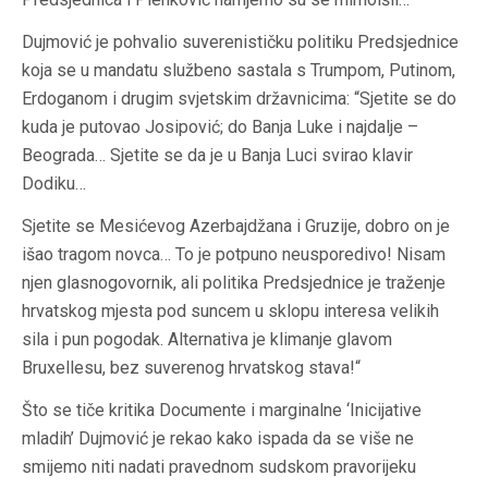
Dujmović je pohvalio suverenističku politiku Predsjednice
koja se u mandatu službeno sastala s Trumpom, Putinom,
Erdoganom i drugim svjetskim državnicima: “Sjetite se do
kuda je putovao Josipović; do Banja Luke i najdalje –
Beograda… Sjetite se da je u Banja Luci svirao klavir
Dodiku…
Sjetite se Mesićevog Azerbajdžana i Gruzije, dobro on je
išao tragom novca… To je potpuno neusporedivo! Nisam
njen glasnogovornik, ali politika Predsjednice je traženje
hrvatskog mjesta pod suncem u sklopu interesa velikih
sila i pun pogodak. Alternativa je klimanje glavom
Bruxellesu, bez suverenog hrvatskog stava!“
Što se tiče kritika Documente i marginalne ‘Inicijative
mladih’ Dujmović je rekao kako ispada da se više ne
smijemo niti nadati pravednom sudskom pravorijeku