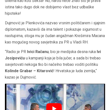
dilema kao kod Šeksa! No, narod neće znati što je prava
istina tako dugo dok ne dobijemo vlast bez udbaške
hipoteke!
Dujmović je Plenkovića nazvao vrsnim političarem i sjajnim
diplomatom, kazavši da ima talent i pokazuje sigurnost u
nastupima, stoga mu je čudan angažman Krešimira Macana
kao mogućeg novog savjetnika za PR u Vladi RH.
“Radio je PR
Ivici Račanu
, bio je medijska desna ruka
Ivi
Josipoviću
u kampanji koja je bila jučer, a sada bi trebao
savjetovati nekoga tko bi načelno trebao voditi politiku
Kolinde Grabar – Kitarović
! Hrvatska je luda zemlja,“
kazao je Dujmović.