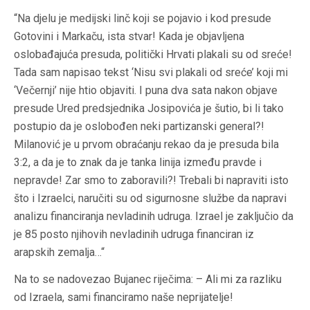
“Na djelu je medijski linč koji se pojavio i kod presude
Gotovini i Markaču, ista stvar! Kada je objavljena
oslobađajuća presuda, politički Hrvati plakali su od sreće!
Tada sam napisao tekst ‘Nisu svi plakali od sreće’ koji mi
‘Večernji’ nije htio objaviti. I puna dva sata nakon objave
presude Ured predsjednika Josipovića je šutio, bi li tako
postupio da je oslobođen neki partizanski general?!
Milanović je u prvom obraćanju rekao da je presuda bila
3:2, a da je to znak da je tanka linija između pravde i
nepravde! Zar smo to zaboravili?! Trebali bi napraviti isto
što i Izraelci, naručiti su od sigurnosne službe da napravi
analizu financiranja nevladinih udruga. Izrael je zaključio da
je 85 posto njihovih nevladinih udruga financiran iz
arapskih zemalja…“
Na to se nadovezao Bujanec riječima: – Ali mi za razliku
od Izraela, sami financiramo naše neprijatelje!