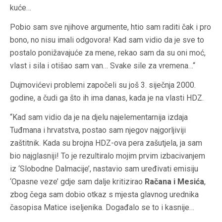
kuće…
Pobio sam sve njihove argumente, htio sam raditi čak i pro
bono, no nisu imali odgovora! Kad sam vidio da je sve to
postalo ponižavajuće za mene, rekao sam da su oni moć,
vlast i sila i otišao sam van… Svake sile za vremena…“
Dujmovićevi problemi započeli su još 3. siječnja 2000.
godine, a čudi ga što ih ima danas, kada je na vlasti HDZ.
“Kad sam vidio da je na djelu najelementarnija izdaja
Tuđmana i hrvatstva, postao sam njegov najgorljiviji
zaštitnik. Kada su brojna HDZ-ova pera zašutjela, ja sam
bio najglasniji! To je rezultiralo mojim prvim izbacivanjem
iz ‘Slobodne Dalmacije’, nastavio sam uređivati emisiju
‘Opasne veze’ gdje sam dalje kritizirao
Račana i Mesića
,
zbog čega sam dobio otkaz s mjesta glavnog urednika
časopisa Matice iseljenika. Događalo se to i kasnije…