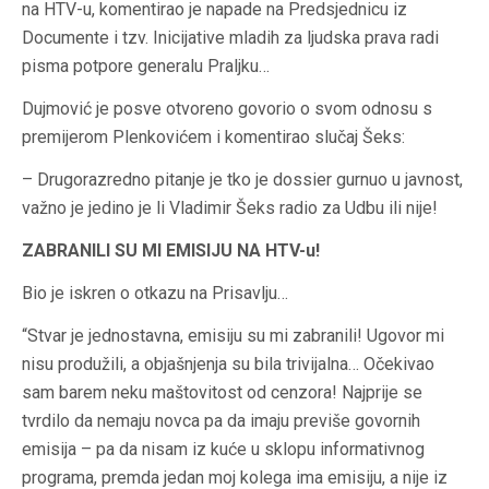
na HTV-u, komentirao je napade na Predsjednicu iz
Documente i tzv. Inicijative mladih za ljudska prava radi
pisma potpore generalu Praljku…
Dujmović je posve otvoreno govorio o svom odnosu s
premijerom Plenkovićem i komentirao slučaj Šeks:
– Drugorazredno pitanje je tko je dossier gurnuo u javnost,
važno je jedino je li Vladimir Šeks radio za Udbu ili nije!
ZABRANILI SU MI EMISIJU NA HTV-u!
Bio je iskren o otkazu na Prisavlju…
“Stvar je jednostavna, emisiju su mi zabranili! Ugovor mi
nisu produžili, a objašnjenja su bila trivijalna… Očekivao
sam barem neku maštovitost od cenzora! Najprije se
tvrdilo da nemaju novca pa da imaju previše govornih
emisija – pa da nisam iz kuće u sklopu informativnog
programa, premda jedan moj kolega ima emisiju, a nije iz