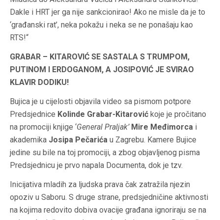
Dakle i HRT jer ga nije sankcionirao! Ako ne misle da je to
‘građanski rat’, neka pokažu i neka se ne ponašaju kao
RTS!“
GRABAR – KITAROVIĆ SE SASTALA S TRUMPOM,
PUTINOM I ERDOGANOM, A JOSIPOVIĆ JE SVIRAO
KLAVIR DODIKU!
Bujica je u cijelosti objavila video sa pismom potpore
Predsjednice
Kolinde Grabar-Kitarović
koje je pročitano
na promociji knjige ‘
General Praljak’
Mire Međimorca
i
akademika
Josipa Pečarića
u Zagrebu. Kamere Bujice
jedine su bile na toj promociji, a zbog objavljenog pisma
Predsjednicu je prvo napala Documenta, dok je tzv.
Inicijativa mladih za ljudska prava čak zatražila njezin
opoziv u Saboru. S druge strane, predsjedničine aktivnosti
na kojima redovito dobiva ovacije građana ignoriraju se na