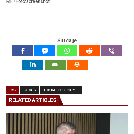
MP/Foto:screenshot
Širi dalje
TAG
BUJICA
TIHOMIR DUJMOVIĆ
RELATED ARTICLES