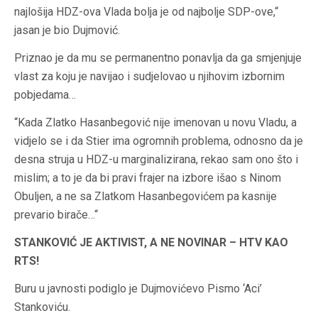
najlošija HDZ-ova Vlada bolja je od najbolje SDP-ove,“
jasan je bio Dujmović.
Priznao je da mu se permanentno ponavlja da ga smjenjuje
vlast za koju je navijao i sudjelovao u njihovim izbornim
pobjedama…
“Kada Zlatko Hasanbegović nije imenovan u novu Vladu, a
vidjelo se i da Stier ima ogromnih problema, odnosno da je
desna struja u HDZ-u marginalizirana, rekao sam ono što i
mislim; a to je da bi pravi frajer na izbore išao s Ninom
Obuljen, a ne sa Zlatkom Hasanbegovićem pa kasnije
prevario birače…“
STANKOVIĆ JE AKTIVIST, A NE NOVINAR – HTV KAO
RTS!
Buru u javnosti podiglo je Dujmovićevo Pismo ‘Aci’
Stankoviću.