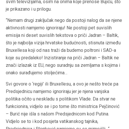
svim televizijama, osim na onima koje prenose Bujicu, što
je prikazano i u prilogu.
“Nemam drugi zaključak nego da postoji nalog da se njene
aktivnosti namjerno ignoriraju! Ne postoji pet suvislih
emisija ni deset suvislih tekstova o priči Jadran – Baltik,
što je najbolja vizija hrvatske budućnosti, stisnuta između
Bruxellesa koji od nas traži da budemo poltroni i SAD-a
koje su predaleko! Inzistiranje na priči Jadran – Baltik ne
znači izlazak iz EU, nego suradnju sa zemljama s kojima i
onako surađujemo stoljećima…
Svi govore o ‘regiji’ ili Bruxellesu, a ovo je nešto treće pa
Predsjednicu namjerno ignoriraju jer je njena vanjska
politika očito u neskladu s politikom Vlade. Da stvar ne
funkcionira, vidjelo se i po tome što ministrica Pejčinović
– Burić nije išla s našom Predsjednicom kod Putina.
Vidjelo se to i kod posjeta vatikanskog tajnika,
Predsjednica i Plenković namjerno su se mimoišli…“