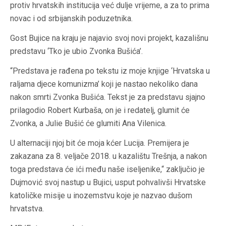
protiv hrvatskih institucija već dulje vrijeme, a za to prima
novac i od srbijanskih poduzetnika.
Gost Bujice na kraju je najavio svoj novi projekt, kazališnu
predstavu ‘Tko je ubio Zvonka Bušića’.
“Predstava je rađena po tekstu iz moje knjige ‘Hrvatska u
raljama djece komunizma’ koji je nastao nekoliko dana
nakon smrti Zvonka Bušića. Tekst je za predstavu sjajno
prilagodio Robert Kurbaša, on je i redatelj, glumit će
Zvonka, a Julie Bušić će glumiti Ana Vilenica.
U alternaciji njoj bit će moja kćer Lucija. Premijera je
zakazana za 8. veljače 2018. u kazalištu Trešnja, a nakon
toga predstava će ići među naše iseljenike,“ zaključio je
Dujmović svoj nastup u Bujici, usput pohvalivši Hrvatske
katoličke misije u inozemstvu koje je nazvao dušom
hrvatstva.