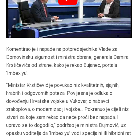
Komentirao je i napade na potpredsjednika Vlade za
Domovinsku sigurnost i ministra obrane, generala Damira
Krstičevića od strane, kako je rekao Bujanec, portala
‘Imbex.yu’.
“Ministar Krstičević je povukao niz kvalitetnih, sjajnih,
hrabrih i odgovornih poteza. Povijesna je odluka o
dovođenju Hrvatske vojske u Vukovar, o nabavci
zrakoplova, o modernizaciji vojske… Pokrenuo je cijeli niz
stvari za koje sam rekao da neće proći bez napada. I
upravo se to dogodilo,“ podržao je ministra Dujmović, uz
opasku voditelja da ‘Imbex.yu’ vodi specijalni ili hibridni rat