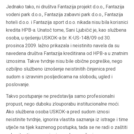
Jednako tako, ni društva Fantazija projekt d.o.o., Fantazija
vodeni park d.o.o., Fantazija zabavni park d.o.o., Fantazija
hoteli d.o.o. i Fantazija sport d.o.o. nikada nisu bila korisnici
kredita HPB-a. Unatoč tome, Sani Ljubičić je, kao službena
osoba, u rješenju USKOK-a br. K-US-148/09 od 30.
prosinca 2009. lažno prikazala i neistinito navela da su
navedena društva Fantazija kreditirana od HPB-a u znatnim
iznosima. Takve tvrdnje nisu bile obične pogreške, nego
ozbiljno službeno iznošenje neistinitih činjenica pred
sudom s izravnim posljedicama na slobodu, ugled i
poslovanje.
Takvo postupanje ne predstavlja samo profesionalni
propust, nego duboku zlouporabu institucionalne moći.
Ako službena osoba USKOK-a pred sudom iznosi
neistinite tvrdnje, ignorira vlastita saznanja iz istrage i time
utječe na tijek kaznenog postupka, tada se ne radi o zaštiti