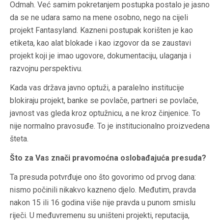
Odmah. Već samim pokretanjem postupka postalo je jasno
da se ne udara samo na mene osobno, nego na cijeli
projekt Fantasyland. Kazneni postupak korišten je kao
etiketa, kao alat blokade i kao izgovor da se zaustavi
projekt koji je imao ugovore, dokumentaciju, ulaganja i
razvojnu perspektivu.
Kada vas država javno optuži, a paralelno institucije
blokiraju projekt, banke se povlače, partneri se povlače,
javnost vas gleda kroz optužnicu, a ne kroz činjenice. To
nije normalno pravosuđe. To je institucionalno proizvedena
šteta.
Što za Vas znači pravomoćna oslobađajuća presuda?
Ta presuda potvrđuje ono što govorimo od prvog dana:
nismo počinili nikakvo kazneno djelo. Međutim, pravda
nakon 15 ili 16 godina više nije pravda u punom smislu
riječi. U međuvremenu su uništeni projekti, reputacija,