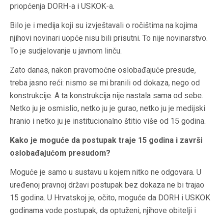
priopćenja DORH-a i USKOK-a.
Bilo je i medija koji su izvještavali o ročištima na kojima
njihovi novinari uopće nisu bili prisutni. To nije novinarstvo.
To je sudjelovanje u javnom linču.
Zato danas, nakon pravomoćne oslobađajuće presude,
treba jasno reći: nismo se mi branili od dokaza, nego od
konstrukcije. A ta konstrukcija nije nastala sama od sebe.
Netko ju je osmislio, netko ju je gurao, netko ju je medijski
hranio i netko ju je institucionalno štitio više od 15 godina.
Kako je moguće da postupak traje 15 godina i završi
oslobađajućom presudom?
Moguće je samo u sustavu u kojem nitko ne odgovara. U
uređenoj pravnoj državi postupak bez dokaza ne bi trajao
15 godina. U Hrvatskoj je, očito, moguće da DORH i USKOK
godinama vode postupak, da optuženi, njihove obitelji i