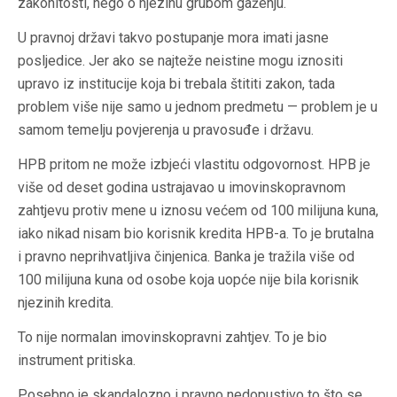
zakonitosti, nego o njezinu grubom gaženju.
U pravnoj državi takvo postupanje mora imati jasne
posljedice. Jer ako se najteže neistine mogu iznositi
upravo iz institucije koja bi trebala štititi zakon, tada
problem više nije samo u jednom predmetu — problem je u
samom temelju povjerenja u pravosuđe i državu.
HPB pritom ne može izbjeći vlastitu odgovornost. HPB je
više od deset godina ustrajavao u imovinskopravnom
zahtjevu protiv mene u iznosu većem od 100 milijuna kuna,
iako nikad nisam bio korisnik kredita HPB-a. To je brutalna
i pravno neprihvatljiva činjenica. Banka je tražila više od
100 milijuna kuna od osobe koja uopće nije bila korisnik
njezinih kredita.
To nije normalan imovinskopravni zahtjev. To je bio
instrument pritiska.
Posebno je skandalozno i pravno nedopustivo to što se