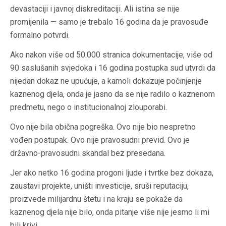
devastaciji i javnoj diskreditaciji. Ali istina se nije
promijenila — samo je trebalo 16 godina da je pravosuđe
formalno potvrdi.
Ako nakon više od 50.000 stranica dokumentacije, više od
90 saslušanih svjedoka i 16 godina postupka sud utvrdi da
nijedan dokaz ne upućuje, a kamoli dokazuje počinjenje
kaznenog djela
, onda je jasno da se nije radilo o kaznenom
predmetu, nego o institucionalnoj zlouporabi.
Ovo nije bila obična pogreška. Ovo nije bio nespretno
vođen postupak. Ovo nije pravosudni previd.
Ovo je
državno-pravosudni skandal bez presedana.
Jer ako netko 16 godina progoni ljude i tvrtke bez dokaza,
zaustavi projekte, uništi investicije, sruši reputaciju,
proizvede milijardnu štetu i na kraju se pokaže da
kaznenog djela nije bilo, onda pitanje više nije jesmo li mi
bili krivi.