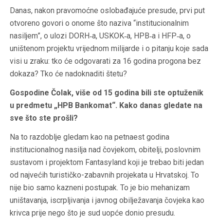
Danas, nakon pravomoćne oslobađajuće presude, prvi put
otvoreno govori o onome što naziva “institucionalnim
nasiljem”, o ulozi DORH‑a, USKOK‑a, HPB‑a i HFP‑a, o
uništenom projektu vrijednom milijarde i o pitanju koje sada
visi u zraku: tko će odgovarati za 16 godina progona bez
dokaza? Tko će nadoknaditi štetu?
Gospodine Čolak, više od 15 godina bili ste optuženik
u predmetu „HPB Bankomat“. Kako danas gledate na
sve što ste prošli?
Na to razdoblje gledam kao na petnaest godina
institucionalnog nasilja nad čovjekom, obitelji, poslovnim
sustavom i projektom Fantasyland koji je trebao biti jedan
od najvećih turističko-zabavnih projekata u Hrvatskoj. To
nije bio samo kazneni postupak. To je bio mehanizam
uništavanja, iscrpljivanja i javnog obilježavanja čovjeka kao
krivca prije nego što je sud uopće donio presudu.