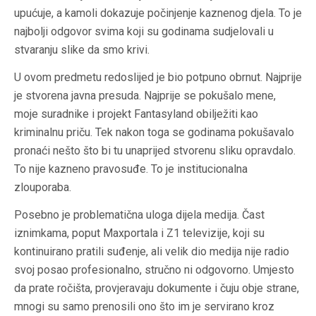
upućuje, a kamoli dokazuje počinjenje kaznenog djela. To je
najbolji odgovor svima koji su godinama sudjelovali u
stvaranju slike da smo krivi.
U ovom predmetu redoslijed je bio potpuno obrnut. Najprije
je stvorena javna presuda. Najprije se pokušalo mene,
moje suradnike i projekt Fantasyland obilježiti kao
kriminalnu priču. Tek nakon toga se godinama pokušavalo
pronaći nešto što bi tu unaprijed stvorenu sliku opravdalo.
To nije kazneno pravosuđe. To je institucionalna
zlouporaba.
Posebno je problematična uloga dijela medija. Čast
iznimkama, poput Maxportala i Z1 televizije, koji su
kontinuirano pratili suđenje, ali velik dio medija nije radio
svoj posao profesionalno, stručno ni odgovorno. Umjesto
da prate ročišta, provjeravaju dokumente i čuju obje strane,
mnogi su samo prenosili ono što im je servirano kroz