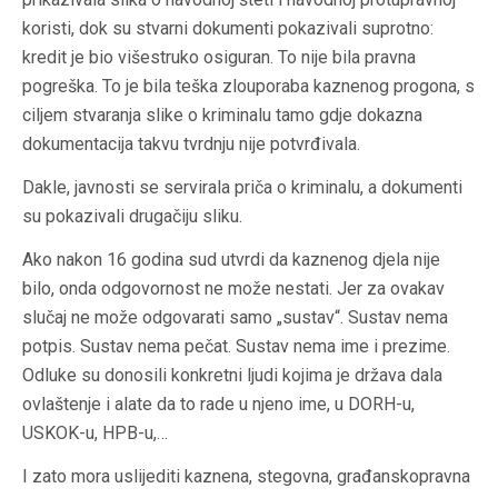
koristi, dok su stvarni dokumenti pokazivali suprotno:
kredit je bio višestruko osiguran. To nije bila pravna
pogreška. To je bila teška zlouporaba kaznenog progona, s
ciljem stvaranja slike o kriminalu tamo gdje dokazna
dokumentacija takvu tvrdnju nije potvrđivala.
Dakle, javnosti se servirala priča o kriminalu, a dokumenti
su pokazivali drugačiju sliku.
Ako nakon 16 godina sud utvrdi da kaznenog djela nije
bilo, onda odgovornost ne može nestati. Jer za ovakav
slučaj ne može odgovarati samo „sustav“. Sustav nema
potpis. Sustav nema pečat. Sustav nema ime i prezime.
Odluke su donosili konkretni ljudi kojima je država dala
ovlaštenje i alate da to rade u njeno ime, u DORH-u,
USKOK-u, HPB-u,…
I zato mora uslijediti kaznena, stegovna, građanskopravna