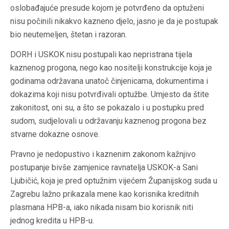
oslobađajuće presude kojom je potvrđeno da optuženi
nisu počinili nikakvo kazneno djelo, jasno je da je postupak
bio neutemeljen, štetan i razoran.
DORH i USKOK nisu postupali kao nepristrana tijela
kaznenog progona, nego kao nositelji konstrukcije koja je
godinama održavana unatoč činjenicama, dokumentima i
dokazima koji nisu potvrđivali optužbe. Umjesto da štite
zakonitost, oni su, a što se pokazalo i u postupku pred
sudom, sudjelovali u održavanju kaznenog progona bez
stvarne dokazne osnove.
Pravno je nedopustivo i kaznenim zakonom kažnjivo
postupanje bivše zamjenice ravnatelja USKOK-a Sani
Ljubičić, koja je pred optužnim vijećem Županijskog suda u
Zagrebu lažno prikazala mene kao korisnika kreditnih
plasmana HPB-a, iako nikada nisam bio korisnik niti
jednog kredita u HPB-u.