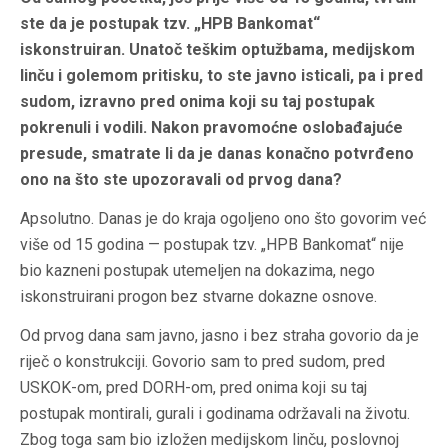
ste da je postupak tzv. „HPB Bankomat“
iskonstruiran. Unatoč teškim optužbama, medijskom
linču i golemom pritisku, to ste javno isticali, pa i pred
sudom, izravno pred onima koji su taj postupak
pokrenuli i vodili. Nakon pravomoćne oslobađajuće
presude, smatrate li da je danas konačno potvrđeno
ono na što ste upozoravali od prvog dana?
Apsolutno. Danas je do kraja ogoljeno ono što govorim već
više od 15 godina — postupak tzv. „HPB Bankomat“ nije
bio kazneni postupak utemeljen na dokazima, nego
iskonstruirani progon bez stvarne dokazne osnove.
Od prvog dana sam javno, jasno i bez straha govorio da je
riječ o konstrukciji. Govorio sam to pred sudom, pred
USKOK-om, pred DORH-om, pred onima koji su taj
postupak montirali, gurali i godinama održavali na životu.
Zbog toga sam bio izložen medijskom linču, poslovnoj