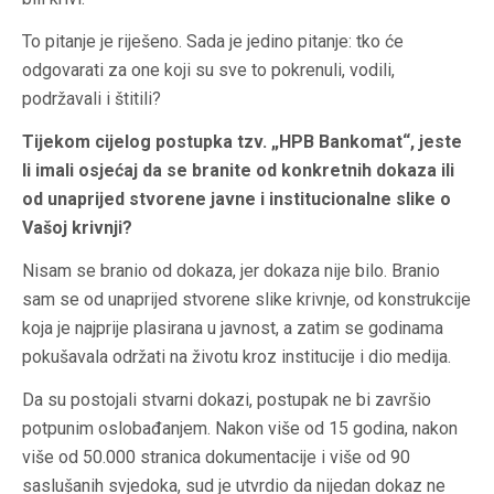
To pitanje je riješeno.
Sada je jedino pitanje: tko će
odgovarati za one koji su sve to pokrenuli, vodili,
podržavali i štitili?
Tijekom cijelog postupka tzv. „HPB Bankomat“, jeste
li imali osjećaj da se branite od konkretnih dokaza ili
od unaprijed stvorene javne i institucionalne slike o
Vašoj krivnji?
Nisam se branio od dokaza, jer dokaza nije bilo. Branio
sam se od unaprijed stvorene slike krivnje, od konstrukcije
koja je najprije plasirana u javnost, a zatim se godinama
pokušavala održati na životu kroz institucije i dio medija.
Da su postojali stvarni dokazi, postupak ne bi završio
potpunim oslobađanjem. Nakon više od 15 godina, nakon
više od 50.000 stranica dokumentacije i više od 90
saslušanih svjedoka, sud je utvrdio da nijedan dokaz ne