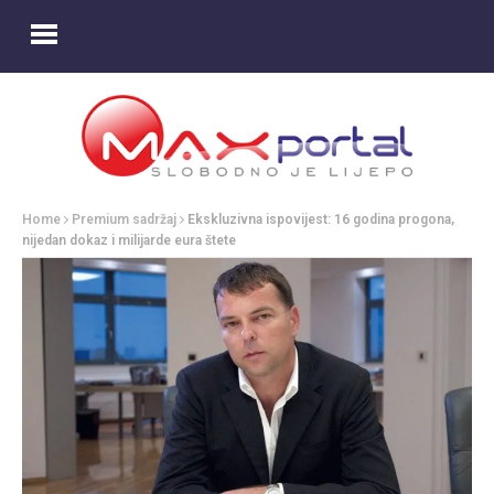
Home
Premium sadržaj
Ekskluzivna ispovijest: 16 godina progona,
nijedan dokaz i milijarde eura štete