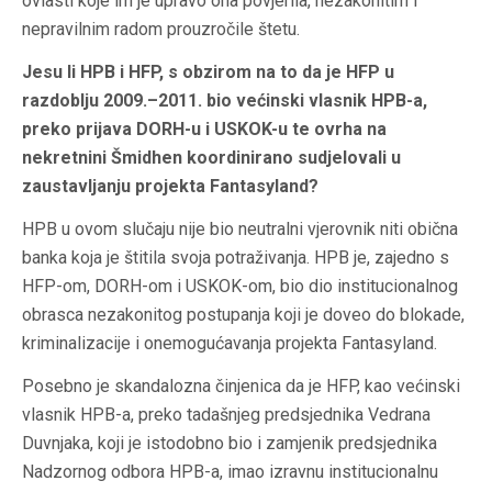
ovlasti koje im je upravo ona povjerila, nezakonitim i
nepravilnim radom prouzročile štetu.
Jesu li HPB i HFP, s obzirom na to da je HFP u
razdoblju 2009.–2011. bio većinski vlasnik HPB-a,
preko prijava DORH-u i USKOK-u te ovrha na
nekretnini Šmidhen koordinirano sudjelovali u
zaustavljanju projekta Fantasyland?
HPB u ovom slučaju nije bio neutralni vjerovnik niti obična
banka koja je štitila svoja potraživanja. HPB je, zajedno s
HFP-om, DORH-om i USKOK-om, bio dio institucionalnog
obrasca nezakonitog postupanja koji je doveo do blokade,
kriminalizacije i onemogućavanja projekta Fantasyland.
Posebno je skandalozna činjenica da je HFP, kao većinski
vlasnik HPB-a, preko tadašnjeg predsjednika
Vedrana
Duvnjaka,
koji je istodobno bio i zamjenik predsjednika
Nadzornog odbora HPB-a, imao izravnu institucionalnu