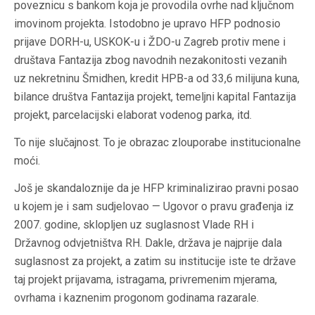
poveznicu s bankom koja je provodila ovrhe nad ključnom
imovinom projekta. Istodobno je upravo HFP podnosio
prijave DORH-u, USKOK-u i ŽDO-u Zagreb protiv mene i
društava Fantazija zbog navodnih nezakonitosti vezanih
uz nekretninu Šmidhen, kredit HPB-a od 33,6 milijuna kuna,
bilance društva Fantazija projekt, temeljni kapital Fantazija
projekt, parcelacijski elaborat vodenog parka, itd.
To nije slučajnost. To je obrazac zlouporabe institucionalne
moći.
Još je skandaloznije da je HFP kriminalizirao pravni posao
u kojem je i sam sudjelovao — Ugovor o pravu građenja iz
2007. godine, sklopljen uz suglasnost Vlade RH i
Državnog odvjetništva RH. Dakle, država je najprije dala
suglasnost za projekt, a zatim su institucije iste te države
taj projekt prijavama, istragama, privremenim mjerama,
ovrhama i kaznenim progonom godinama razarale.