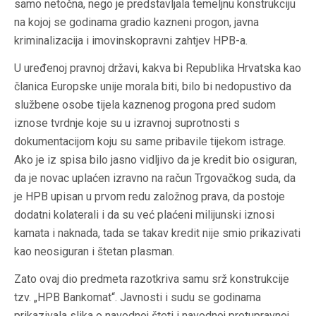
samo netočna, nego je predstavljala temeljnu konstrukciju
na kojoj se godinama gradio kazneni progon, javna
kriminalizacija i imovinskopravni zahtjev HPB-a.
U uređenoj pravnoj državi, kakva bi Republika Hrvatska kao
članica Europske unije morala biti, bilo bi nedopustivo da
službene osobe tijela kaznenog progona pred sudom
iznose tvrdnje koje su u izravnoj suprotnosti s
dokumentacijom koju su same pribavile tijekom istrage.
Ako je iz spisa bilo jasno vidljivo da je kredit bio osiguran,
da je novac uplaćen izravno na račun Trgovačkog suda, da
je HPB upisan u prvom redu založnog prava, da postoje
dodatni kolaterali i da su već plaćeni milijunski iznosi
kamata i naknada, tada se takav kredit nije smio prikazivati
kao neosiguran i štetan plasman.
Zato ovaj dio predmeta razotkriva samu srž konstrukcije
tzv. „HPB Bankomat“. Javnosti i sudu se godinama
prikazivala slika o navodnoj šteti i navodnoj protupravnoj