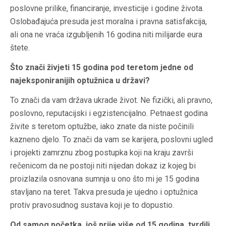
poslovne prilike, financiranje, investicije i godine života.
Oslobađajuća presuda jest moralna i pravna satisfakcija,
ali ona ne vraća izgubljenih 16 godina niti milijarde eura
štete.
Što znači živjeti 15 godina pod teretom jedne od
najeksponiranijih optužnica u državi?
To znači da vam država ukrade život. Ne fizički, ali pravno,
poslovno, reputacijski i egzistencijalno. Petnaest godina
živite s teretom optužbe, iako znate da niste počinili
kazneno djelo. To znači da vam se karijera, poslovni ugled
i projekti zamrznu zbog postupka koji na kraju završi
rečenicom da ne postoji niti nijedan dokaz iz kojeg bi
proizlazila osnovana sumnja u ono što mi je 15 godina
stavljano na teret. Takva presuda je ujedno i optužnica
protiv pravosudnog sustava koji je to dopustio.
Od samog početka, još prije više od 15 godina, tvrdili