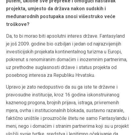
putem, uklone sve prepreke i omogući nastavak
projekta, umjesto da država nakon sudskih i
međunarodnih postupaka snosi višestruko veće
troškove?
Da, to bi morao biti apsolutni interes države.
Fantasyland
je još 2009. godine bio ozbiljan i jedan od najrazvijenijih
investicijskih projekata kontinentalnog turizma u Europi,
pokrenut s renomiranim domaćim i inozemnim partnerima,
uz prethodne suglasnosti države i status projekta od
posebnog interesa za Republiku Hrvatsku.
Upravo je zato nedopustivo da su ga iste te državne i
pravosudne institucije, kroz 16 godina iskonstruiranog
kaznenog progona, brojnih prijava, istraga, privremenih
mjera, ovrha i institucionalnih blokada, sustavno razarale,
faktično uništile i prouzročile štetu ne samo Fantasylandu i
meni, nego i domaćim i stranim partnerima koji su u projekt
uložili svoje tvrtke, sredstva i legitimno očekivanje da