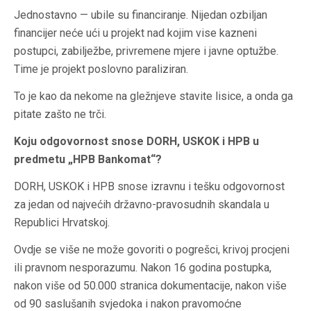
Jednostavno — ubile su financiranje. Nijedan ozbiljan
financijer neće ući u projekt nad kojim vise kazneni
postupci, zabilježbe, privremene mjere i javne optužbe.
Time je projekt poslovno paraliziran.
To je kao da nekome na gležnjeve stavite lisice, a onda ga
pitate zašto ne trči.
Koju odgovornost snose DORH, USKOK i HPB u
predmetu „HPB Bankomat“?
DORH, USKOK i HPB snose izravnu i tešku odgovornost
za jedan od najvećih državno-pravosudnih skandala u
Republici Hrvatskoj.
Ovdje se više ne može govoriti o pogrešci, krivoj procjeni
ili pravnom nesporazumu. Nakon 16 godina postupka,
nakon više od 50.000 stranica dokumentacije, nakon više
od 90 saslušanih svjedoka i nakon pravomoćne