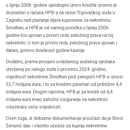
u lipnju 2006. godine cjelokupni iznos kredita izravno je
doznačen s računa HPB-a na račun Trgovačkog suda u
Zagrebu radi plaćanja dijela kupovnine za nekretninu
Šmidhen, a HPB je od samog početka u lipnju 2006.
godine bio upisan u prvom redu založnog prava na toj
nekretnini. U tom je prvom redu založnog prava upisan i
danas, gotovo dvadeset godina kasnije.
Dodatno, prema procjeni ovlaštenog sudskog vještaka
izvršenoj po nalogu suda u prosincu 2024. godine,
vrijednost nekretnine Šmidhen pod zalogom HPB-a iznosi
33,7 milijuna eura, i to za kreditni plasman od približno 4,4
milijuna eura. Drugim riječima, HPB je za kredit od 4,4
milijuna eura imao založno osiguranje na nekretnini
višestruko veće vrijednosti.
Osim toga, iz dokazne dokumentacije proizlazi da je Boris
Šimunić dao i vlastito učešće za kupnju nekretnine