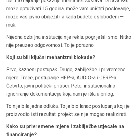
Ne. I to najbolje pokazuje mentalitet sustava. Država vas
može optuživati 15 godina, može vam uništiti poslovanje,
može vas javno obilježiti, a kada budete oslobođeni —
muk.
Nijedna ozbiljna institucija nije rekla: pogriješili smo. Nitko
nije preuzeo odgovornost. To je porazno.
Koji su bili ključni mehanizmi blokade?
Prvo, kazneni postupak. Drugo, zabilježbe i privremene
mjere. Treće, postupanje HFP-a, AUDIO-a i CERP-a.
Četvrto, javni politički pritisci. Peto, institucionalno
ignoriranje dokumentacije koja nam je išla u prilog.
To nije bila jedna odluka. To je bio lanac postupanja koji je
proizvodio isti rezultat: projekt se nije mogao realizirati.
Kako su privremene mjere i zabilježbe utjecale na
financiranje?