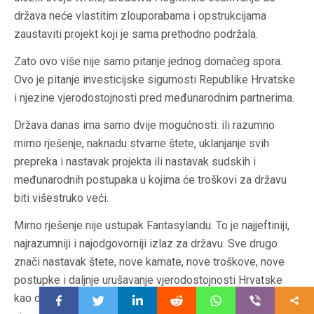
država neće vlastitim zlouporabama i opstrukcijama
zaustaviti projekt koji je sama prethodno podržala.
Zato ovo više nije samo pitanje jednog domaćeg spora.
Ovo je pitanje investicijske sigurnosti Republike Hrvatske
i njezine vjerodostojnosti pred međunarodnim partnerima.
Država danas ima samo dvije mogućnosti: ili razumno
mirno rješenje, naknadu stvarne štete, uklanjanje svih
prepreka i nastavak projekta ili nastavak sudskih i
međunarodnih postupaka u kojima će troškovi za državu
biti višestruko veći.
Mirno rješenje nije ustupak Fantasylandu. To je najjeftiniji,
najrazumniji i najodgovorniji izlaz za državu. Sve drugo
znači nastavak štete, nove kamate, nove troškove, nove
postupke i daljnje urušavanje vjerodostojnosti Hrvatske
kao države u kojoj domaći i strani investitori mogu