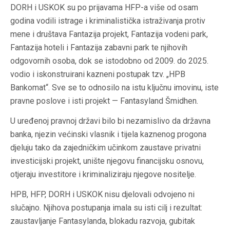
DORH i USKOK su po prijavama HFP-a više od osam
godina vodili istrage i kriminalistička istraživanja protiv
mene i društava Fantazija projekt, Fantazija vodeni park,
Fantazija hoteli i Fantazija zabavni park te njihovih
odgovornih osoba, dok se istodobno od 2009. do 2025.
vodio i iskonstruirani kazneni postupak tzv. „HPB
Bankomat“. Sve se to odnosilo na istu ključnu imovinu, iste
pravne poslove i isti projekt — Fantasyland Šmidhen.
U uređenoj pravnoj državi bilo bi nezamislivo da državna
banka, njezin većinski vlasnik i tijela kaznenog progona
djeluju tako da zajedničkim učinkom zaustave privatni
investicijski projekt, unište njegovu financijsku osnovu,
otjeraju investitore i kriminaliziraju njegove nositelje.
HPB, HFP, DORH i USKOK nisu djelovali odvojeno ni
slučajno. Njihova postupanja imala su isti cilj i rezultat:
zaustavljanje Fantasylanda, blokadu razvoja, gubitak