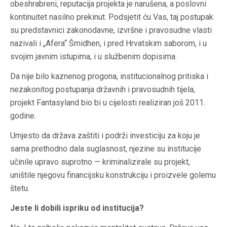
obeshrabreni, reputacija projekta je narušena, a poslovni
kontinuitet nasilno prekinut. Podsjetit ću Vas, taj postupak
su predstavnici zakonodavne, izvršne i pravosudne vlasti
nazivali i „Afera“ Šmidhen, i pred Hrvatskim saborom, i u
svojim javnim istupima, i u službenim dopisima.
Da nije bilo kaznenog progona, institucionalnog pritiska i
nezakonitog postupanja državnih i pravosudnih tijela,
projekt Fantasyland bio bi u cijelosti realiziran još 2011.
godine.
Umjesto da država zaštiti i podrži investiciju za koju je
sama prethodno dala suglasnost, njezine su institucije
učinile upravo suprotno — kriminalizirale su projekt,
uništile njegovu financijsku konstrukciju i proizvele golemu
štetu.
Jeste li dobili ispriku od institucija?