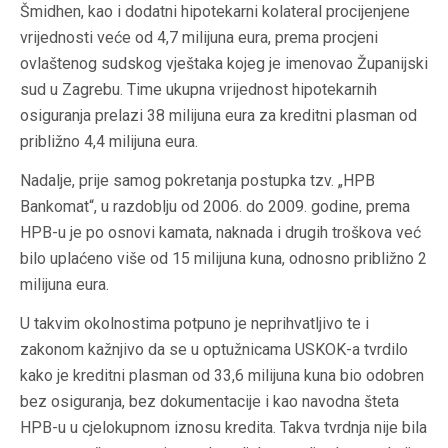
Šmidhen, kao i dodatni hipotekarni kolateral procijenjene
vrijednosti veće od 4,7 milijuna eura, prema procjeni
ovlaštenog sudskog vještaka kojeg je imenovao Županijski
sud u Zagrebu. Time ukupna vrijednost hipotekarnih
osiguranja prelazi 38 milijuna eura za kreditni plasman od
približno 4,4 milijuna eura.
Nadalje, prije samog pokretanja postupka tzv. „HPB
Bankomat“, u razdoblju od 2006. do 2009. godine, prema
HPB-u je po osnovi kamata, naknada i drugih troškova već
bilo uplaćeno više od 15 milijuna kuna, odnosno približno 2
milijuna eura.
U takvim okolnostima potpuno je neprihvatljivo te i
zakonom kažnjivo da se u optužnicama USKOK-a tvrdilo
kako je kreditni plasman od 33,6 milijuna kuna bio odobren
bez osiguranja, bez dokumentacije i kao navodna šteta
HPB-u u cjelokupnom iznosu kredita. Takva tvrdnja nije bila