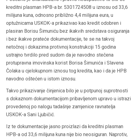
kreditni plasman HPB-a br. 5301724508 u iznosu od 33,6
milijuna kuna, odnosno približno 4,4 milijuna eura, u
optužnicama USKOK-a prikazivao kao kredit odobren i
plasiran Borisu Šimuniću bez ikakvih sredstava osiguranja
i bez ikakve prateće dokumentacije, te se na takvoj
netočnoj i dokazima protivnoj konstrukciji 15 godina
ustrajno tvrdilo pred sudom da je navodno stečena
protupravna imovinska korist Borisa Šimunića i Slavena
Čolaka u cjelokupnom iznosu tog kredita, kao i da je HPB
navodno oštećen u istom iznosu.
Takvo prikazivanje činjenica bilo je u potpunoj suprotnosti
s dokaznom dokumentacijom pribavljenom upravo u istrazi
provedenoj po nalogu tadašnje zamjenice ravnatelja
USKOK-a Sani Ljubičić.
Iz te dokumentacije jasno proizlazi da kreditni plasman
HPB-a od 33,6 milijuna kuna nije bio neosiguran. Naprotiv,