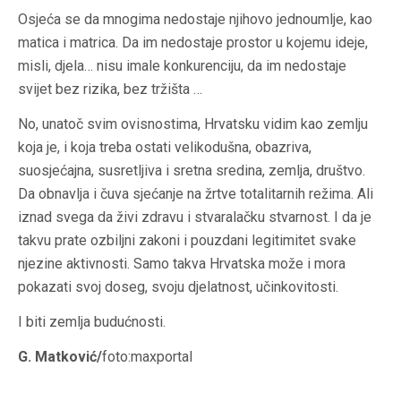
Osjeća se da mnogima nedostaje njihovo jednoumlje, kao
matica i matrica. Da im nedostaje prostor u kojemu ideje,
misli, djela… nisu imale konkurenciju, da im nedostaje
svijet bez rizika, bez tržišta …
No, unatoč svim ovisnostima, Hrvatsku vidim kao zemlju
koja je, i koja treba ostati velikodušna, obazriva,
suosjećajna, susretljiva i sretna sredina, zemlja, društvo.
Da obnavlja i čuva sjećanje na žrtve totalitarnih režima. Ali
iznad svega da živi zdravu i stvaralačku stvarnost. I da je
takvu prate ozbiljni zakoni i pouzdani legitimitet svake
njezine aktivnosti. Samo takva Hrvatska može i mora
pokazati svoj doseg, svoju djelatnost, učinkovitosti.
I biti zemlja budućnosti.
G. Matković/
foto:maxportal