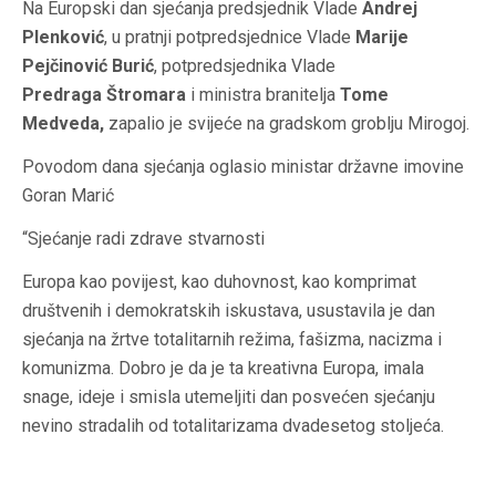
Na Europski dan sjećanja predsjednik Vlade
Andrej
Plenković
, u pratnji potpredsjednice Vlade
Marije
Pejčinović Burić
, potpredsjednika Vlade
Predraga Štromara
i ministra branitelja
Tome
Medveda,
zapalio je svijeće na gradskom groblju Mirogoj.
Povodom dana sjećanja oglasio ministar državne imovine
Goran Marić
“Sjećanje radi zdrave stvarnosti
Europa kao povijest, kao duhovnost, kao komprimat
društvenih i demokratskih iskustava, usustavila je dan
sjećanja na žrtve totalitarnih režima, fašizma, nacizma i
komunizma. Dobro je da je ta kreativna Europa, imala
snage, ideje i smisla utemeljiti dan posvećen sjećanju
nevino stradalih od totalitarizama dvadesetog stoljeća.