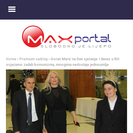
Home
Premium sadržaj
Goran Marić na Dan sjećanja: I danas u RH
osjećamo zadah komunizma, mnogima nedostaje jednoumlje