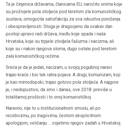
Ta je činjenica državama, članicama EU, naročito onima koje
su proživjele pola stoljeće pod teretom zla komuni
stičkog
sustava, omogućila satisfakciju za sva iskustva poniženja
i obespravljenosti. Stoga je dragocjeno da ovakav dan
postoji upravo radi država, među koje spada i naša
Hrvatska, koje su trpjele zlodjela fašizma i nacizma, ali
koje su i nakon njegova sloma, dugo ostale pod teretom
zala komunističkog režima.
Sreća je da je jedan, nacizam, u svojoj pogubnoj naravi
trajao kraće i bio tek ratna pojava. A drugi, komunizam, koji
je kao mirnodopski, trajao gotovo pola stoljeća. A najgore
je, i nedopustivo, da smo i danas, ove 2018. previše u
totalitarnoj prošlosti i to onoj komunističkoj.
Naravno, nije to u institucionalnom smislu, ali po
recidivizmu, po tragovima, čestom eksplicitnom
apologijom, veličanju … osjetimo njegov zadah u Hrvatskoj.