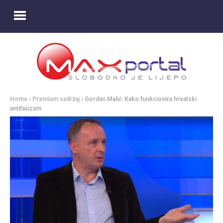
Home
Premium sadržaj
Gordan Malić: Kako funkcionira hrvatski
antifašizam