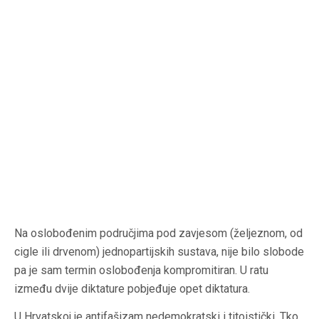
Na oslobođenim područjima pod zavjesom (željeznom, od
cigle ili drvenom) jednopartijskih sustava, nije bilo slobode
pa je sam termin oslobođenja kompromitiran. U ratu
između dvije diktature pobjeđuje opet diktatura.
U Hrvatskoj je antifašizam nedemokratski i titoistički. Tko