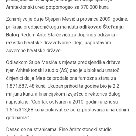
Arhitektonski ured potpomogao sa 370.000 kuna
Zanimljivo je da je Stjepan Mesić u prosincu 2009. godine,
pri kraju predsjedničkoga mandata
odlikovao Štefaniju
Balog
Redom Ante Starčevića za doprinos održanju i
razvitku hrvatske državotvorne ideje, uspostavom
suverene hrvatske države.
Odlaskom Stipe Mesića s mjesta predsjendika države
njen Arhitektonski studio (AS) pao je u blokadu unatoč
činjenici da je Mesića prodala ona famozna stana za
1.871.687, 48 kuna. Ukupan prihod te godine bio je 2,2
milijuna kuna, a financijskom izvješću direktorica Balog
napisala je: “Gubitak ostvaren u 2010. godini u iznosu
1.516.313,88 kuna pokrivat će se iz poslovanja u narednim
godinama.”
Danas se na stranicama Fine Arhitektonski studio