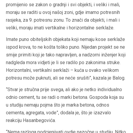
promijenio se zakon o gradnji i svi objekti, i veliki i mali,
moraju se raditi u ovoj našoj zoni, gdje imamo potresnih
rasjeka, za 9. potresnu zonu. To znači da objekti, i mali i
veliki, moraju imati vertikalne i horizontalne serklaže.
Imate puno obiteljskih objekata koji nemaju kose serklaže
ispod krova, to ne košta toliko puno. Nijedan projekt se ne
smije primiti koji je tako napravljen, a nadzorni inženjer koji
nadgleda mora vidjeti je li se radilo po zakonima struke.
Horizontalni, vertikalni serklaži – kuća u ovako velikom
potresu može puknuti, ali se neće srušiti”, kazala je Balog.
“Stvar je stručna prije svega, ali ako je netko individualno
odnio cement, tu se radi o marki betona. Gospoda koja su
u studiju nemaju pojma što je marka betona, odnos
cementa, agregata, vode”, dodala je, što je izazvalo
reakciju Hasanbegovića.
“Nema razloga podcjenjivati ovdje nazočne u studiju. Nitko