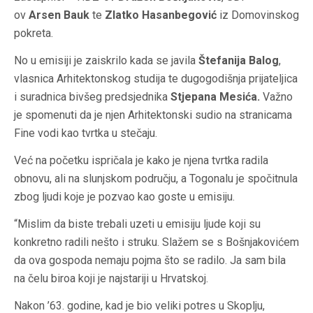
ov
Arsen Bauk
te
Zlatko Hasanbegović
iz Domovinskog
pokreta.
No u emisiji je zaiskrilo kada se javila
Štefanija Balog
,
vlasnica Arhitektonskog studija te dugogodišnja prijateljica
i suradnica bivšeg predsjednika
Stjepana Mesića.
Važno
je spomenuti da je njen Arhitektonski sudio na stranicama
Fine vodi kao tvrtka u stečaju.
Već na početku ispričala je kako je njena tvrtka radila
obnovu, ali na slunjskom području, a Togonalu je spočitnula
zbog ljudi koje je pozvao kao goste u emisiju.
“Mislim da biste trebali uzeti u emisiju ljude koji su
konkretno radili nešto i struku. Slažem se s Bošnjakovićem
da ova gospoda nemaju pojma što se radilo. Ja sam bila
na čelu biroa koji je najstariji u Hrvatskoj.
Nakon ’63. godine, kad je bio veliki potres u Skoplju,