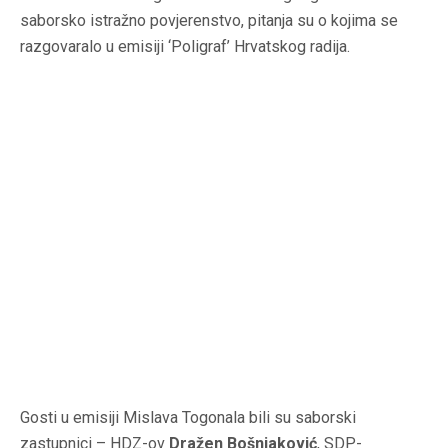
saborsko istražno povjerenstvo, pitanja su o kojima se
razgovaralo u emisiji ‘Poligraf’ Hrvatskog radija.
Gosti u emisiji Mislava Togonala bili su saborski
zastupnici – HDZ-ov
Dražen Bošnjaković
, SDP-