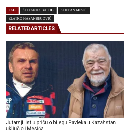
TAG
ŠTEFANIJA BALOG
STJEPAN MESIĆ
ZLATKO HASANBEGOVIĆ
RELATED ARTICLES
Jutarnji list u priču o bijegu Pavleka u Kazahstan
uključio i Mesića