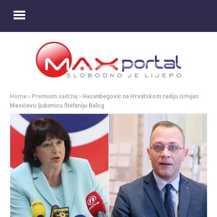
Home
Premium sadržaj
Hasanbegović na Hrvatskom radiju ismijao
Mesićevu ljubimicu Štefaniju Balog