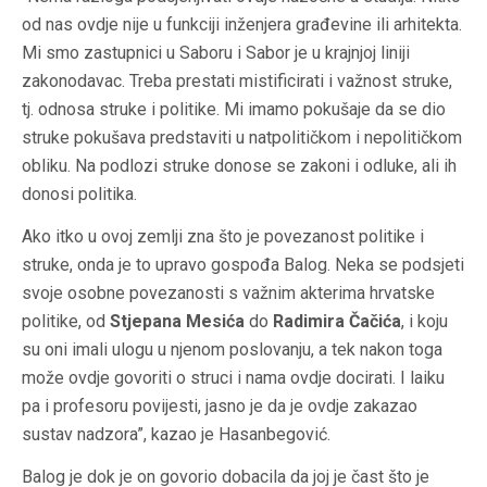
od nas ovdje nije u funkciji inženjera građevine ili arhitekta.
Mi smo zastupnici u Saboru i Sabor je u krajnjoj liniji
zakonodavac. Treba prestati mistificirati i važnost struke,
tj. odnosa struke i politike. Mi imamo pokušaje da se dio
struke pokušava predstaviti u natpolitičkom i nepolitičkom
obliku. Na podlozi struke donose se zakoni i odluke, ali ih
donosi politika.
Ako itko u ovoj zemlji zna što je povezanost politike i
struke, onda je to upravo gospođa Balog. Neka se podsjeti
svoje osobne povezanosti s važnim akterima hrvatske
politike, od
Stjepana Mesića
do
Radimira Čačića
, i koju
su oni imali ulogu u njenom poslovanju, a tek nakon toga
može ovdje govoriti o struci i nama ovdje docirati. I laiku
pa i profesoru povijesti, jasno je da je ovdje zakazao
sustav nadzora”, kazao je Hasanbegović.
Balog je dok je on govorio dobacila da joj je čast što je