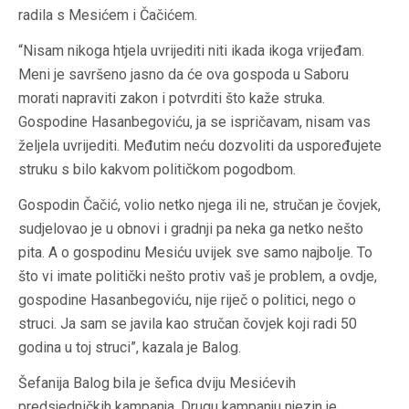
radila s Mesićem i Čačićem.
“Nisam nikoga htjela uvrijediti niti ikada ikoga vrijeđam.
Meni je savršeno jasno da će ova gospoda u Saboru
morati napraviti zakon i potvrditi što kaže struka.
Gospodine Hasanbegoviću, ja se ispričavam, nisam vas
željela uvrijediti. Međutim neću dozvoliti da uspoređujete
struku s bilo kakvom političkom pogodbom.
Gospodin Čačić, volio netko njega ili ne, stručan je čovjek,
sudjelovao je u obnovi i gradnji pa neka ga netko nešto
pita. A o gospodinu Mesiću uvijek sve samo najbolje. To
što vi imate politički nešto protiv vaš je problem, a ovdje,
gospodine Hasanbegoviću, nije riječ o politici, nego o
struci. Ja sam se javila kao stručan čovjek koji radi 50
godina u toj struci”, kazala je Balog.
Šefanija Balog bila je šefica dviju Mesićevih
predsjedničkih kampanja. Drugu kampanju njezin je