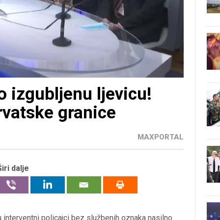
izgubljenu ljevicu!
hrvatske granice
MAXPORTAL
Širi dalje
 interventni policajci bez službenih oznaka nasilno