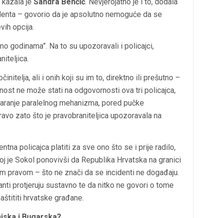
, kazala je
Sandra Benčić
. Nevjerojatno je i to, dodala
identa – govorio da je apsolutno nemoguće da se
vih opcija.
o godinama”. Na to su upozoravali i policajci,
iteljica.
nitelja, ali i onih koji su im to, direktno ili prešutno –
ornost ne može stati na odgovornosti ova tri policajca,
 stvaranje paralelnog mehanizma, pored pučke
ravo zato što je pravobraniteljica upozoravala na
entna policajca platiti za sve ono što se i prije radilo,
o joj je Sokol ponovivši da Republika Hrvatska na granici
im pravom – što ne znači da se incidenti ne događaju.
nti protjeruju sustavno te da nitko ne govori o tome
aštititi hrvatske građane.
njska i Bugarska?