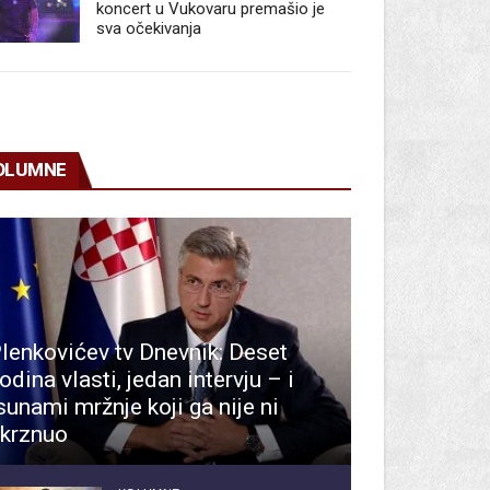
koncert u Vukovaru premašio je
sva očekivanja
OLUMNE
lenkovićev tv Dnevnik: Deset
odina vlasti, jedan intervju – i
sunami mržnje koji ga nije ni
krznuo