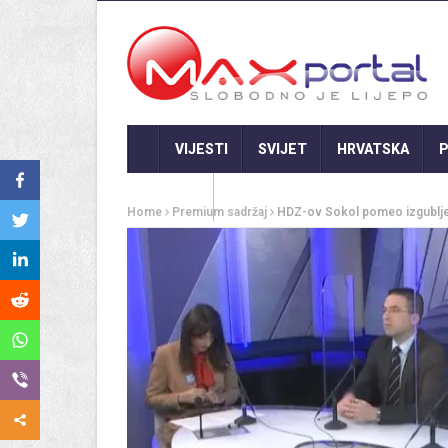
VIJESTI
SVIJET
HRVATSKA
P
GASTRO
Home
Premium sadržaj
HDZ-ov Sokol pomeo izgubljenu 