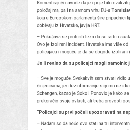
Komentirajući navode da je i prije bilo ovakvih 
položajima, pa i na samom vrhu EU-a
Tomisla
koja u Europskom parlamentu šire pripadnici lij
dobivaju iz Hrvatske, javlja
HRT.
– Pokušava se proturiti teza da se radi o sust
Ovo je izolirani incident. Hrvatska ima više od
policajaca i moguće je da se dogode izolirani in
Je li realno da su policajci mogli samoinic
– Sve je moguće. Svakakvih sam stvari vidio u p
činjenicama, jer dezinformacije sigurno ne idu 
Schengen, kazao je Sokol. Ponovio je kako se č
prekoračio svoje ovlasti, ali treba provesti pos
“Policajci su prvi počeli upozoravati na ne
– Nadam se da neće sve stati na tri interventn