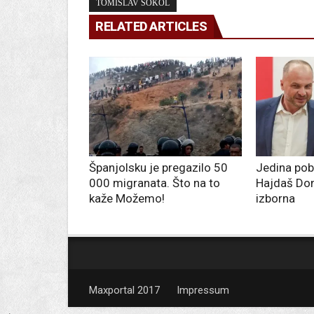
TOMISLAV SOKOL
RELATED ARTICLES
Španjolsku je pregazilo 50
Jedina pob
000 migranata. Što na to
Hajdaš Don
kaže Možemo!
izborna
Maxportal 2017
Impressum