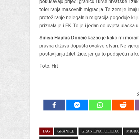
pokušavaju prijeći granicu i krše hrvatske i z
toleriranja masovnih migracija. Te zemlje imaj
protežiranje nelegalnih migracija pogoduje kr
priznala je i EK. To je i jedan od uvjeta ulaska
Siniša Hajdaš Dončić
kazao je kako mi moramo
pravna država dopušta ovakve stvari. Ne vjeruj
postavljanja žilet-žice, jer ga to podsjeća na 
Foto: Hrt
TAG
GRANICE
GRANIČNA POLICIJA
MIGRA