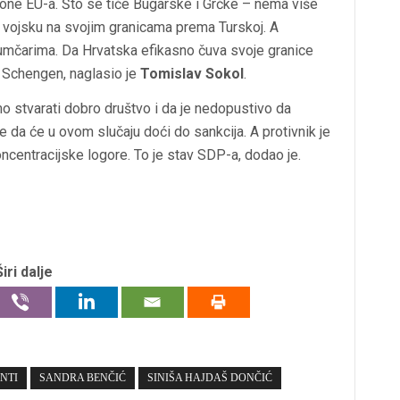
akone EU-a. Što se tiče Bugarske i Grčke – nema više
u vojsku na svojim granicama prema Turskoj. A
ijumčarima. Da Hrvatska efikasno čuva svoje granice
 u Schengen, naglasio je
Tomislav Sokol
.
 stvarati dobro društvo i da je nedopustivo da
e da će u ovom slučaju doći do sankcija. A protivnik je
koncentracijske logore. To je stav SDP-a, dodao je.
Širi dalje
NTI
SANDRA BENČIĆ
SINIŠA HAJDAŠ DONČIĆ