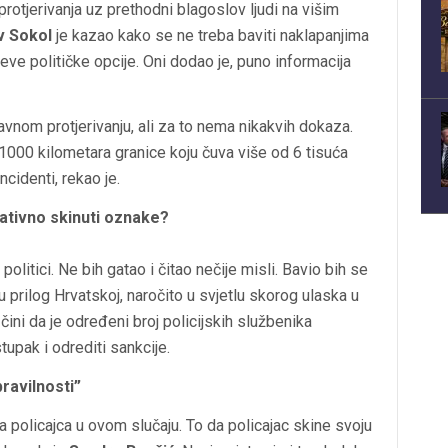
protjerivanja uz prethodni blagoslov ljudi na višim
v Sokol
je kazao kako se ne treba baviti naklapanjima
eve političke opcije. Oni dodao je, puno informacija
avnom protjerivanju, ali za to nema nikakvih dokaza.
 1000 kilometara granice koju čuva više od 6 tisuća
cidenti, rekao je.
ijativno skinuti oznake?
olitici. Ne bih gatao i čitao nečije misli. Bavio bih se
u prilog Hrvatskoj, naročito u svjetlu skorog ulaska u
ini da je određeni broj policijskih službenika
tupak i odrediti sankcije.
pravilnosti”
a policajca u ovom slučaju. To da policajac skine svoju