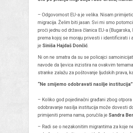
– Odgovornost EU-a je velika. Nisam primijetio
migracija. Želim biti jasan. Svi mi smo potomci 
proći jednu od država članica EU-a (Bugarska, 
prema kojoj se moraju privesti i identificirati i
je
Siniša Hajdaš Dončić
.
Ni on ne smatra da su se policajci samoinicijati
navode da ljevica inzistira na ovakvim temama
stranke zalažu za poštovanje ljudskih prava, k
“Ne smijemo odobravati nasilje institucija”
– Koliko god pojedinačni građani zbog otpor
odobravanje nasilja institucija može dovesti 
primijeniti prema nama, poručila je
Sandra Ben
– Radi se o nezakonitim migrantima za koje ne