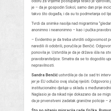
odoru za vrijeme postupanja teško je vjerovati
je – da je gospodin Sokol, samo dan prije inc
takvo što događa, i da su to podmetanja od lije
Tvrdi da snimke nasilja nad migrantima “gledam
anonimno i neanonimno – kao i pučka pravobran
– Evidentno je da treba utvrditi odgovornost poči
naredili ili odobrili, poručila je Benčić. Odgov
ponovila je. Ustvrdila je da je država išla na
pravobraniteljice. Smatra da se to dogodilo up
nepravilnosti.
Sandra Benčić
ustvrdila je da će sad tri interv
jer je EU odlučio ovaj slučaj riješiti. Odgovori
institucionalno djeluje u skladu s međunarodn
Naglasio je da nikad nije dokazano da se migra
da je prvenstveni zadatak granične policije – z
Što po pitanju migracija rade Grčka, Rumu