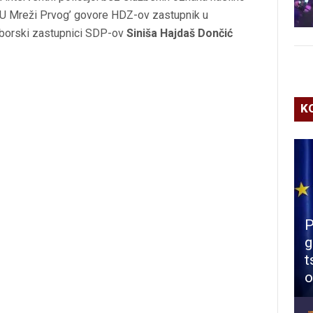
ji ‘U Mreži Prvog’ govore HDZ-ov zastupnik u
borski zastupnici SDP-ov
Siniša Hajdaš Dončić
K
P
g
t
o