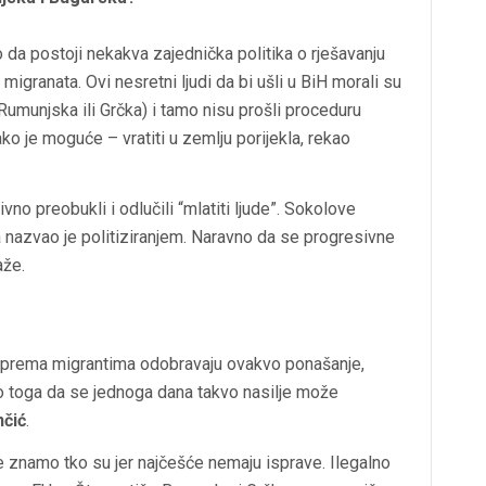
 da postoji nekakva zajednička politika o rješavanju
migranata. Ovi nesretni ljudi da bi ušli u BiH morali su
Rumunjska ili Grčka) i tamo nisu prošli proceduru
 ako je moguće – vratiti u zemlju porijekla, rekao
vno preobukli i odlučili “mlatiti ljude”. Sokolove
 nazvao je politiziranjem. Naravno da se progresivne
aže.
a prema migrantima odobravaju ovakvo ponašanje,
do toga da se jednoga dana takvo nasilje može
čić
.
 znamo tko su jer najčešće nemaju isprave. Ilegalno