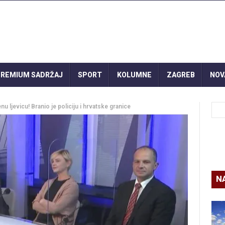
REMIUM SADRŽAJ
SPORT
KOLUMNE
ZAGREB
NOV
ljevicu! Branio je policiju i hrvatske granice
N