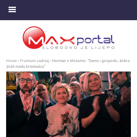
Home
Premium sadržaj
Herman o Možemo: “Dame i gospodo, dobro
došli među kriminalce”