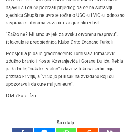
najavili su da će podržati prijedlog da se na sutrašnju
sjednicu Skupštine uvrste točke o USO-u i ViO-u, odnosno
rasprava o aferama vezanim za gradsku vlast.
“Zašto ne? Mi smo uvijek za svaku otvorenu raspravu”,
istaknula je predsjednica Kluba Drito Dragana Turkalj.
Podsjetila je da je gradonačelnik Tomislav Tomašević
zdušno branio i Kostu Kostanjevića i Gorana Đulića. Rekla
je da Đulić “nekako stalno” izlazi iz fokusa, jedini nije
priznao krivnju, a “vršio je pritisak na zviždače koji su
upozoravali da cure milijuni eura”.
D.M. /Foto: fah
Širi dalje