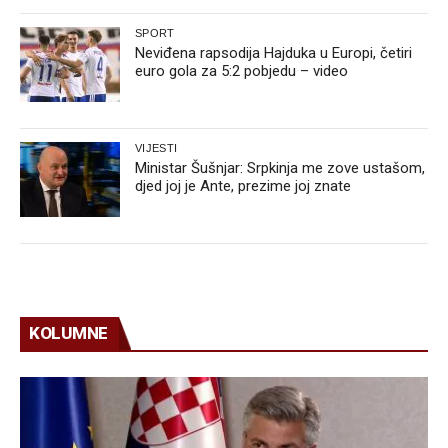
SPORT
Neviđena rapsodija Hajduka u Europi, četiri
euro gola za 5:2 pobjedu – video
VIJESTI
Ministar Šušnjar: Srpkinja me zove ustašom,
djed joj je Ante, prezime joj znate
KOLUMNE