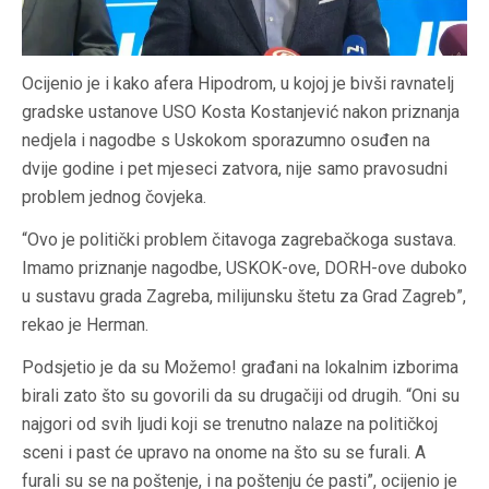
Ocijenio je i kako afera Hipodrom, u kojoj je bivši ravnatelj
gradske ustanove USO Kosta Kostanjević nakon priznanja
nedjela i nagodbe s Uskokom sporazumno osuđen na
dvije godine i pet mjeseci zatvora, nije samo pravosudni
problem jednog čovjeka.
“Ovo je politički problem čitavoga zagrebačkoga sustava.
Imamo priznanje nagodbe, USKOK-ove, DORH-ove duboko
u sustavu grada Zagreba, milijunsku štetu za Grad Zagreb”,
rekao je Herman.
Podsjetio je da su Možemo! građani na lokalnim izborima
birali zato što su govorili da su drugačiji od drugih. “Oni su
najgori od svih ljudi koji se trenutno nalaze na političkoj
sceni i past će upravo na onome na što su se furali. A
furali su se na poštenje, i na poštenju će pasti”, ocijenio je