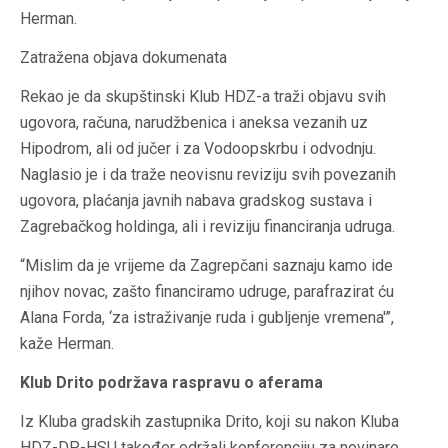
Herman.
Zatražena objava dokumenata
Rekao je da skupštinski Klub HDZ-a traži objavu svih
ugovora, računa, narudžbenica i aneksa vezanih uz
Hipodrom, ali od jučer i za Vodoopskrbu i odvodnju.
Naglasio je i da traže neovisnu reviziju svih povezanih
ugovora, plaćanja javnih nabava gradskog sustava i
Zagrebačkog holdinga, ali i reviziju financiranja udruga.
“Mislim da je vrijeme da Zagrepčani saznaju kamo ide
njihov novac, zašto financiramo udruge, parafrazirat ću
Alana Forda, ‘za istraživanje ruda i gubljenje vremena'”,
kaže Herman.
Klub Drito podržava raspravu o aferama
Iz Kluba gradskih zastupnika Drito, koji su nakon Kluba
HDZ-DP-HSU također održali konferenciju za novinare,