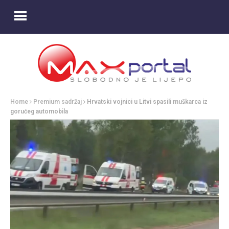
Home
Premium sadržaj
Hrvatski vojnici u Litvi spasili muškarca iz
gorućeg automobila