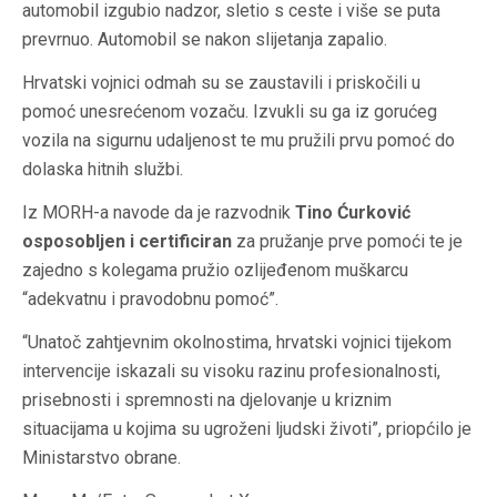
automobil izgubio nadzor, sletio s ceste i više se puta
prevrnuo. Automobil se nakon slijetanja zapalio.
Hrvatski vojnici odmah su se zaustavili i priskočili u
pomoć unesrećenom vozaču. Izvukli su ga iz gorućeg
vozila na sigurnu udaljenost te mu pružili prvu pomoć do
dolaska hitnih službi.
Iz MORH-a navode da je razvodnik
Tino Ćurković
osposobljen i certificiran
za pružanje prve pomoći te je
zajedno s kolegama pružio ozlijeđenom muškarcu
“adekvatnu i pravodobnu pomoć”.
“Unatoč zahtjevnim okolnostima, hrvatski vojnici tijekom
intervencije iskazali su visoku razinu profesionalnosti,
prisebnosti i spremnosti na djelovanje u kriznim
situacijama u kojima su ugroženi ljudski životi”, priopćilo je
Ministarstvo obrane.