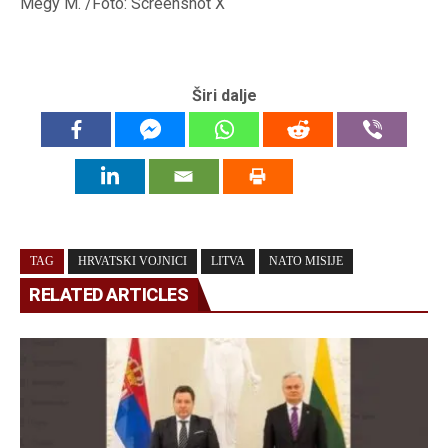
Megy M. /Foto: Screenshot X
Širi dalje
TAG
HRVATSKI VOJNICI
LITVA
NATO MISIJE
RELATED ARTICLES